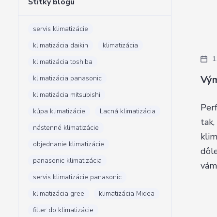
Štítky blogu
servis klimatizácie
klimatizácia daikin
klimatizácia
1
klimatizácia toshiba
Vým
klimatizácia panasonic
klimatizácia mitsubishi
Perf
kúpa klimatizácie
Lacná klimatizácia
tak,
nástenné klimatizácie
klim
objednanie klimatizácie
dôle
panasonic klimatizácia
vám 
servis klimatizácie panasonic
klimatizácia gree
klimatizácia Midea
filter do klimatizácie