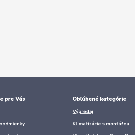
e pre Vás
Obľúbené kategórie
Výpredaj
podmienky
Klimatizácie s montážou