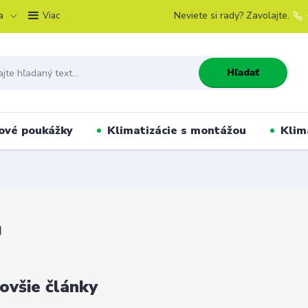
a
Neviete si rady? Zavolajte.
Viac
Hľadať
ové poukážky
Klimatizácie s montážou
Klim
g
ovšie články