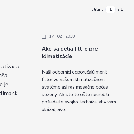
strana
z 1
17
02
2018
Ako sa delia filtre pre
klimatizácíe
matizácia
Naši odborníci odporúčajú meniť
vaša
filter vo vašom klimatizačnom
e je
systéme asi raz mesačne počas
klima.sk
sezóny. Ak ste to ešte neurobili,
požiadajte svojho technika, aby vám
ukázal, ako.