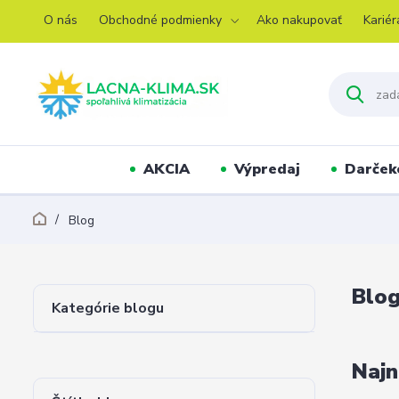
O nás
Obchodné podmienky
Ako nakupovať
Kariér
AKCIA
Výpredaj
Darček
Blog
Blo
Kategórie blogu
Najn