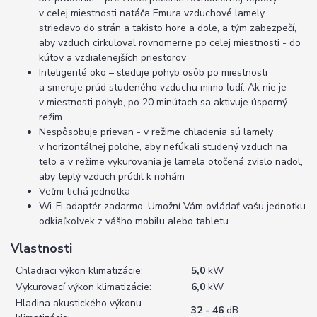
v celej miestnosti natáča Emura vzduchové lamely
striedavo do strán a takisto hore a dole, a tým zabezpečí,
aby vzduch cirkuloval rovnomerne po celej miestnosti - do
kútov a vzdialenejších priestorov
Inteligenté oko – sleduje pohyb osôb po miestnosti
a smeruje prúd studeného vzduchu mimo ľudí. Ak nie je
v miestnosti pohyb, po 20 minútach sa aktivuje úsporný
režim.
Nespôsobuje prievan - v režime chladenia sú lamely
v horizontálnej polohe, aby nefúkali studený vzduch na
telo a v režime vykurovania je lamela otočená zvislo nadol,
aby teplý vzduch prúdil k nohám
Veľmi tichá jednotka
Wi-Fi adaptér zadarmo. Umožní Vám ovládať vašu jednotku
odkiaľkoľvek z vášho mobilu alebo tabletu.
Vlastnosti
Chladiaci výkon klimatizácie:
5,0
kW
Vykurovací výkon klimatizácie:
6,0
kW
Hladina akustického výkonu
32 - 46
dB