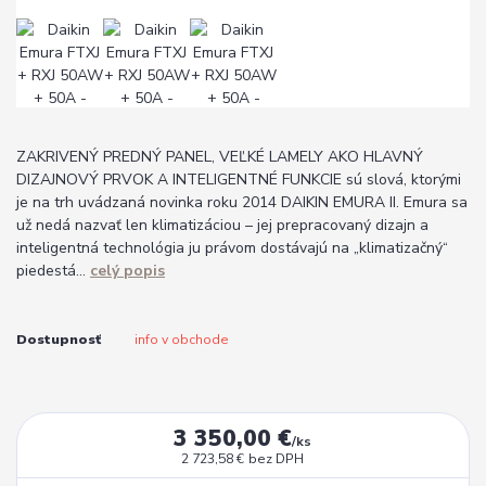
ZAKRIVENÝ PREDNÝ PANEL, VEĽKÉ LAMELY AKO HLAVNÝ
DIZAJNOVÝ PRVOK A INTELIGENTNÉ FUNKCIE sú slová, ktorými
je na trh uvádzaná novinka roku 2014 DAIKIN EMURA II. Emura sa
už nedá nazvať len klimatizáciou – jej prepracovaný dizajn a
inteligentná technológia ju právom dostávajú na „klimatizačný“
piedestá...
celý popis
Dostupnosť
info v obchode
3 350,00 €
/
ks
2 723,58 €
bez DPH