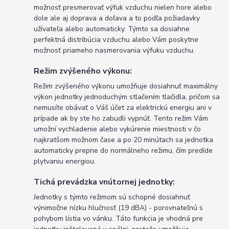
možnosť presmerovať výfuk vzduchu nielen hore alebo
dole ale aj doprava a doľava a to podľa požiadavky
užívateľa alebo automaticky. Týmto sa dosiahne
perfektná distribúcia vzduchu alebo Vám poskytne
možnosť priameho nasmerovania výfuku vzduchu.
Režim zvýšeného výkonu:
Režim zvýšeného výkonu umožňuje dosiahnuť maximálny
výkon jednotky jednoduchým stlačením tlačidla, pričom sa
nemusíte obávať o Váš účet za elektrickú energiu ani v
prípade ak by ste ho zabudli vypnúť. Tento režim Vám
umožní vychladenie alebo vykúrenie miestnosti v čo
najkratšom možnom čase a po 20 minútach sa jednotka
automaticky prepne do normálneho režimu, čím predíde
plytvaniu energiou.
Tichá prevádzka vnútornej jednotky:
Jednotky s týmto režimom sú schopné dosiahnuť
výnimočne nízku hlučnosť (19 dBA) - porovnateľnú s
pohybom lístia vo vánku. Táto funkcia je vhodná pre