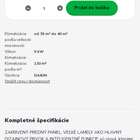
Pridať do košíka
Klimatizácia
od 35 m² do 40 m²
podľa veľkosti
miestnosti:
Výkon
5 kW
klimatizácie:
Klimatizácia
130 m³
podľa m³:
Výrobca:
DAIKIN
Strážiť cenu / dostupnosť
Kompletné špecifikácie
ZAKRIVENÝ PREDNÝ PANEL, VEĽKÉ LAMELY AKO HLAVNÝ
DIZAJNOVÝ PRVOK A INTELIGENTNÉ FUNKCIE sú slová, ktorými