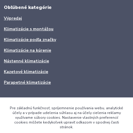
Obľúbené kategórie
Výpredaj
Klimatizácie s montážou
Klimatizácie podľa značky
Klimatizácie na kúrenie
Nástenné klimatizácie
Kazetové klimatizácie
Parapetné klimatizácie
Pre základnú funkčnosť, spríjemnenie používania webu, analytické
účely a v prípade udelenia súhlasu aj na účely cielenia reklamy
využívame súbory cookies. Nastavenie vlastných preferencií
cookies môžete kedykoľvek upraviť odkazom v spodnej časti
stránok.