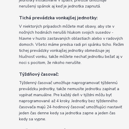
jednotky inštalované v spálni, pretože umožňuje
nerušený spánok aj keď je jednotka zapnutá.
Tichá prevádzka vonkajšej jednotky:
V niektorých prípadoch môžete mať obavy, aby ste v
nočných hodinách nerušili hlukom svojich susedov -
hlavne v husto zastavaných oblastiach alebo v radových
domoch. Všetci máme predsa radi pri spánku ticho. Režim
tichej prevádzky vonkajšej jednotky obmedzuje jej
hlučnosť vonku, takže môžete nechať jednotku bežať aj v
noci s pocitom, že nikoho nerušíte.
Týždňový časovač:
Týždenný časovač umožňuje naprogramovať týždennú
prevádzku jednotky, takže nemusíte jednotku zapínať a
vypínať manuálne. Pre každý deň v týždni môžu byť
naprogramované až 4 kroky. Jednotky bez týždenného
časovača majú 24-hodinový časovač umožňujúci nastaviť
jeden čas denne kedy sa jednotka zapne a jeden čas
kedy sa vypne.