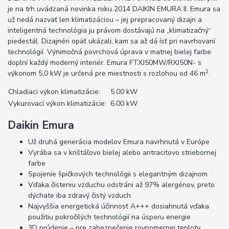
je na trh uvádzaná novinka roku 2014 DAIKIN EMURA II. Emura sa
už nedá nazvať len klimatizáciou – jej prepracovaný dizajn a
inteligentná technológia ju právom dostávajú na „klimatizačný“
piedestál. Dizajnéri opäť ukázali, kam sa až dá ísť pri navrhovaní
technológií. Výnimočná povrchová úprava v matnej bielej farbe
doplní každý moderný interiér. Emura FTXJ50MW/RXJ50N- s
2
výkonom 5,0 kW je určená pre miestnosti s rozlohou od 46 m
.
Chladiaci výkon klimatizácie:
5.00 kW
Vykurovací výkon klimatizácie:
6.00 kW
Daikin Emura
Už druhá generácia modelov Emura navrhnutá v Európe
Vyrába sa v krištáľovo bielej alebo antracitovo striebornej
farbe
Spojenie špičkových technológii s elegantným dizajnom
Vďaka čisteniu vzduchu odstráni až 97% alergénov, preto
dýchate iba zdravý čistý vzduch
Najvyššia energetická účinnosť A+++ dosiahnutá vďaka
použitiu pokročilých technológií na úsporu energie
3D prúdenie – pre zabezpečenie rovnomernej teploty