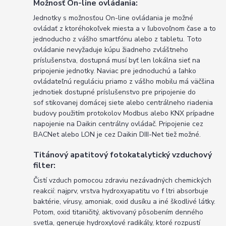
Možnosť On-line ovládania:
Jednotky s možnosťou On-line ovládania je možné
ovládať z ktoréhokoľvek miesta a v ľubovoľnom čase a to
jednoducho z vášho smartfónu alebo z tabletu. Toto
ovládanie nevyžaduje kúpu žiadneho zvláštneho
príslušenstva, dostupná musí byť len lokálna sieť na
pripojenie jednotky. Naviac pre jednoduchú a ľahko
ovládateľnú reguláciu priamo z vášho mobilu má väčšina
jednotiek dostupné príslušenstvo pre pripojenie do
sof stikovanej domácej siete alebo centrálneho riadenia
budovy použitím protokolov Modbus alebo KNX prípadne
napojenie na Daikin centrálny ovládač. Pripojenie cez
BACNet alebo LON je cez Daikin DIII-Net tiež možné.
Titánový apatitový fotokatalytický vzduchový
filter:
Čistí vzduch pomocou zdraviu nezávadných chemických
reakcií: najprv, vrstva hydroxyapatitu vo f ltri absorbuje
baktérie, vírusy, amoniak, oxid dusíku a iné škodlivé látky.
Potom, oxid titaničitý, aktivovaný pôsobením denného
svetla, generuje hydroxylové radikály, ktoré rozpustí