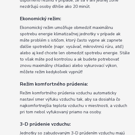
úsporného režimu v prípade, že sa v ani jednej zóne
nezdržujú osoby dlhšie ako 20 minút.
Ekonomický režim:
Ekonomický režim umožňuje obmedziť maximálnu
spotrebu energie klimatizačnej jednotky v prípade ak
máte problém s ističom, ktorý často vypne ak zapnete
ďalšie spotrebiče (napr. vysávač, mikrovlnnú rúru, atď.)
alebo aj keď chcete len obmedziť spotrebu energie. Stále
to však máte pod kontrolou a ak budete potrebovať
znovu maximálny chladiaci alebo vykurovací výkon,
môžete režim kedykoľvek vypnúť!
Režim komfortného prúdenia:
Režim komfortného prúdenia vzduchu automaticky
nastaví smer výfuku vzduchu tak, aby sa dosiahla čo
najkomfortnejšia teplota vzduchu v miestnosti, a vzduch
pri tom nebol vyfukovaný priamo na osoby.
3-D prúdenie vzduchu:
Jednotky so zabudovaným 3-D prúdením vzduchu majú