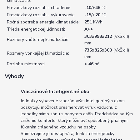
klimatizácie:
Prevádzkový rozsah - chladenie:
-10/+46
°C
Prevádzkový rozsah - vykurovanie:
-15/+20
°C
Ročná spotreba energie klimatizácie:
251
kWh
Trieda energetickej účinnosti:
A++
303x998x212
(VxŠxH)
Rozmery vnútornej klimatizácie:
mm
735x825x300
(VxŠxH)
Rozmery vonkajšej klimatizácie:
mm
Rozloha miestnosti:
> 46
m²
Výhody
Viaczónové Inteligentné oko:
Jednotky vybavené viaczónovým Inteligentným okom
poskytujú možnosť presmerovať výfuk vzduchu z
jednotky mimo zónu s pobytom osôb. Predchádza sa tým
zníženiu komfortu, ktorý môže byť spôsobený priamym
fúkaním chladného vzduchu na osoby.
Samozrejme je dostupná aj funkcia energeticky