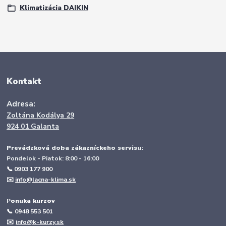
Klimatizácia DAIKIN
Kontakt
Adresa:
Zoltána Kodálya 29
924 01 Galanta
Prevádzková doba zákazníckeho servisu:
Pondelok - Piatok: 8:00 - 16:00
📞 0903 177 900
✉️
info@lacna-klima.sk
P
onuka kurzov
📞
0948 553 501
✉️
info@k-kurzy.sk