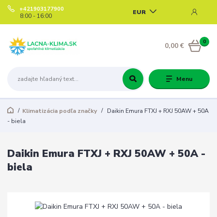
+421903177900
EUR
8:00 - 16:00
0
0,00 €
Menu
Klimatizácia podľa značky
Daikin Emura FTXJ + RXJ 50AW + 50A
- biela
Daikin Emura FTXJ + RXJ 50AW + 50A -
biela