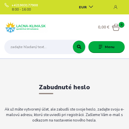
+421903177900
EUR
8:00 - 16:00
0
0,00 €
Menu
Zabudnuté heslo
Ak už máte vytvorený účet, ale zabudli ste svoje heslo, zadajte svoju e-
mailovú adresu, ktorú ste uviedli pri registrácii. Zašleme Vám e-mail s
odkazom na nastavenie nového hesla.