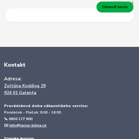
Váš e-mail:
Obnoviť heslo
Kontakt
Adresa:
Zoltána Kodálya 29
924 01 Galanta
Prevádzková doba zákazníckeho servisu:
Pondelok - Piatok: 8:00 - 16:00
📞 0903 177 900
✉️
info@lacna-klima.sk
P
onuka kurzov