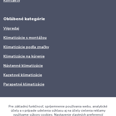
Kontakty
Obľúbené kategórie
Výpredaj
Klimatizácie s montážou
Klimatizácie podľa značky
Klimatizácie na kúrenie
Nástenné klimatizácie
Kazetové klimatizácie
Parapetné klimatizácie
Pre základnú funkčnosť, spríjemnenie používania webu, analytické
účely a v prípade udelenia súhlasu aj na účely cielenia reklamy
využívame súbory cookies. Nastavenie vlastných preferencií