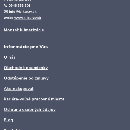
📞
0948 553 501
✉️
info@k-kurzy.sk
web:
www.k-kurzy.sk
Montáž klimatizácie
Informácie pre Vás
O nás
Obchodné podmienky
Odstúpenie od zmluvy
Ako nakupovať
Kariéra-voľné pracovné miesta
Ochrana osobných údajov
Blog