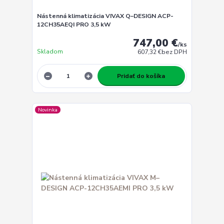
Nástenná klimatizácia VIVAX Q–DESIGN ACP-
12CH35AEQI PRO 3,5 kW
747,00 €
/
ks
Skladom
607,32 €
bez DPH
Pridať do košíka
Novinka