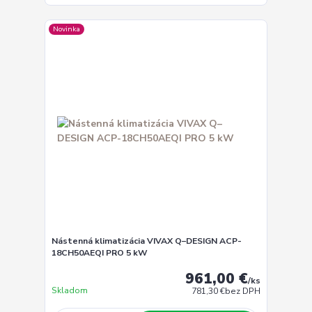
Novinka
Nástenná klimatizácia VIVAX Q–DESIGN ACP-
18CH50AEQI PRO 5 kW
961,00 €
/
ks
Skladom
781,30 €
bez DPH