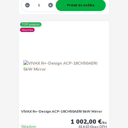
Pridať do košíka
TOP produkt
Novinka
VIVAX R+-Design ACP-18CH50AERI 5kW Mirror
1 002,00 €
/
ks
Skladom
814,63 €
bez DPH