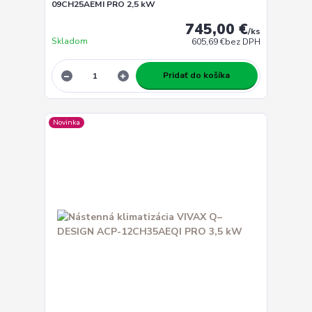
09CH25AEMI PRO 2,5 kW
745,00 €
/
ks
Skladom
605,69 €
bez DPH
Pridať do košíka
Novinka