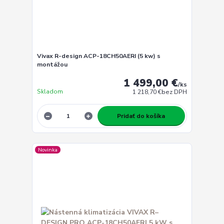
Vivax R-design ACP-18CH50AERI (5 kw) s
montážou
1 499,00 €
/
ks
Skladom
1 218,70 €
bez DPH
Pridať do košíka
Novinka