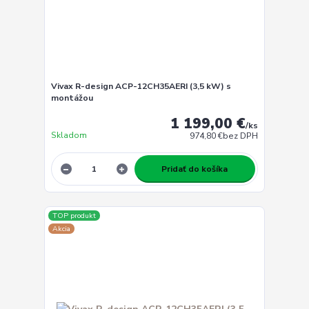
Vivax R-design ACP-12CH35AERI (3,5 kW) s
montážou
1 199,00 €
/
ks
Skladom
974,80 €
bez DPH
Pridať do košíka
TOP produkt
Akcia