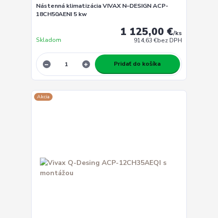
Nástenná klimatizácia VIVAX N–DESIGN ACP-
18CH50AENI 5 kw
1 125,00 €
/
ks
Skladom
914,63 €
bez DPH
Pridať do košíka
Akcia