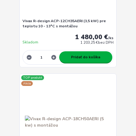
Vivax R-design ACP-12CH35AERI (3,5 kW) pre
teplotu 10 - 13°C s montážou
1 480,00 €
/
ks
Skladom
1 203,25 €
bez DPH
Pridať do košíka
TOP produkt
Akcia