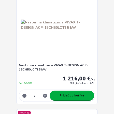
Nástenná klimatizácia VIVAX T-DESIGN ACP-
18CH50LCTI 5 kW
1 216,00 €
/
ks
Skladom
988,62 €
bez DPH
Pridať do košíka
Novinka