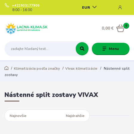
+421903177900
EUR
8:00 - 16:00
0
0,00 €
Menu
Klimatizácia podľa značky
Vivax klimatizácie
Nástenné split
zostavy
Nástenné split zostavy VIVAX
Najnovšie
Najlacnejšie
Najdrahšie