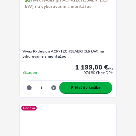
Vivax R-design ACP-12CH35AERI (3,5 kW) na
vykurovanie s montážou
1 199,00 €
/
ks
Skladom
974,80 €
bez DPH
Pridať do košíka
Novinka