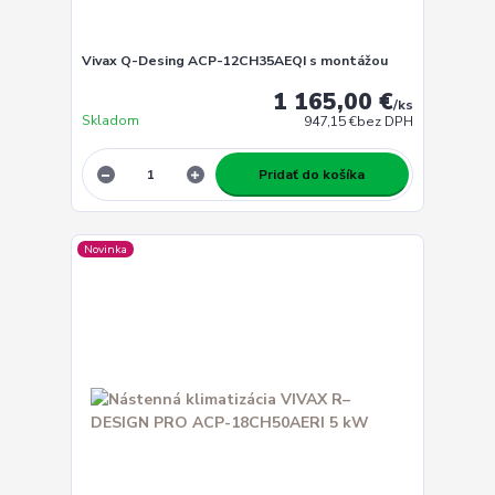
Vivax Q-Desing ACP-12CH35AEQI s montážou
1 165,00 €
/
ks
Skladom
947,15 €
bez DPH
Pridať do košíka
Novinka