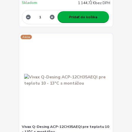
Skladom
1 144,72 €
bez DPH
Pridať do košíka
Akcia
Vivax Q-Desing ACP-12CH35AEQI pre teplotu 10
- 13°C s montážou