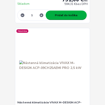
/
ks
Skladom
594,31 €
bez DPH
Pridať do košíka
Novinka
Nástenná klimatizácia VIVAX M–DESIGN ACP-