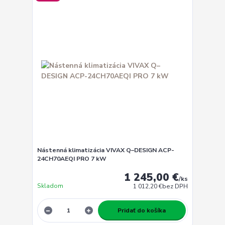
Nástenná klimatizácia VIVAX Q–DESIGN ACP-
24CH70AEQI PRO 7 kW
1 245,00 €
/
ks
Skladom
1 012,20 €
bez DPH
Pridať do košíka