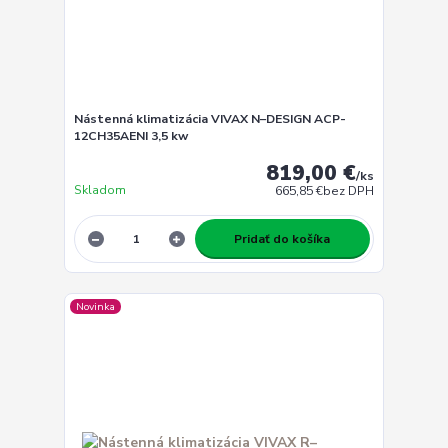
Nástenná klimatizácia VIVAX N–DESIGN ACP-
12CH35AENI 3,5 kw
819,00 €
/
ks
Skladom
665,85 €
bez DPH
Pridať do košíka
Novinka