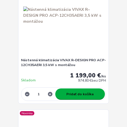
Nástenná klimatizácia VIVAX R–DESIGN PRO ACP-
12CH35AERI 3,5 kW s montážou
1 199,00 €
/
ks
Skladom
974,80 €
bez DPH
Pridať do košíka
Novinka