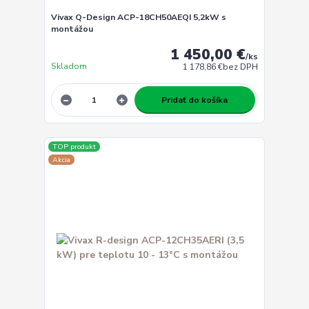
Vivax Q-Design ACP-18CH50AEQI 5,2kW s
montážou
1 450,00 €
/
ks
Skladom
1 178,86 €
bez DPH
Pridať do košíka
TOP produkt
Akcia