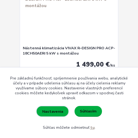
Nástenná klimatizácia VIVAX R–DESIGN PRO ACP-
18CH50AERI 5 kW s montážou
1 499,00 €
/
ks
Skladom
1 218,70 €
bez DPH
Pre základnú funkčnosť, spríjemnenie používania webu, analytické
účely a v prípade udelenia súhlasu aj na účely cielenia reklamy
Pridať do košíka
využívame súbory cookies. Nastavenie vlastných preferencií
cookies môžete kedykoľvek upraviť odkazom v spodnej časti
stránok.
TOP produkt
Súhlasím
Nastavenia
Akcia
Súhlas môžete odmietnuť
tu
.