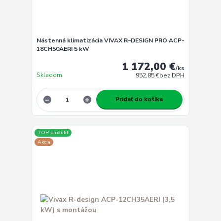
Nástenná klimatizácia VIVAX R–DESIGN PRO ACP-
18CH50AERI 5 kW
1 172,00 €
/
ks
Skladom
952,85 €
bez DPH
Pridať do košíka
TOP produkt
Akcia