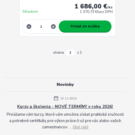
1 686,00 €
/
ks
Skladom
1 370,73 €
bez DPH
Pridať do košíka
strana
z 1
Novinky
19.11.2024
Kurzy a školenia - NOVÉ TERMÍNY v roku 2026!
Prinášame vám kurzy, ktoré vám umožnia získať praktické zručnosti
a potrebné certifikáty pre výkon práce či už pre vás alebo vašich
zamestnancov. ...
čítať celé