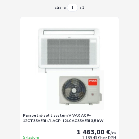
strana
z 1
Parapetný split systém VIVAX ACP-
12CT35AERI+/I, ACP-12LCAC35AERI 3,5 kW
1 463,00 €
/
ks
Skladom
1 189,43 €
bez DPH