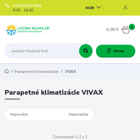
+421903177900
EUR
8:00 - 16:00
0
0,00 €
Menu
Parapetné klimatizácie
VIVAX
Parapetné klimatizácie VIVAX
Najnovšie
Najlacnejšie
Najdrahšie
Zobrazujem 1-2 z 2