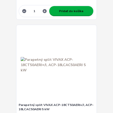
Pridať do košíka
Parapetný split VIVAX ACP-18CT50AERI+/I, ACP-
18LCAC50AERI 5 kW