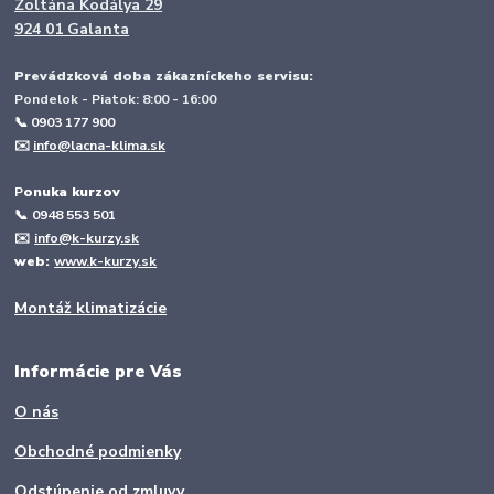
Zoltána Kodálya 29
924 01 Galanta
Prevádzková doba zákazníckeho servisu:
Pondelok - Piatok: 8:00 - 16:00
📞 0903 177 900
✉️
info@lacna-klima.sk
P
onuka kurzov
📞
0948 553 501
✉️
info@k-kurzy.sk
web:
www.k-kurzy.sk
Montáž klimatizácie
Informácie pre Vás
O nás
Obchodné podmienky
Odstúpenie od zmluvy