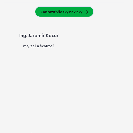
Zobraziť všetky novinky
Ing. Jaromír Kocur
majiteľ a školiteľ