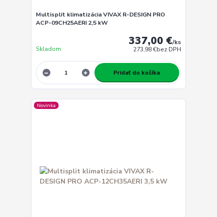
Multisplit klimatizácia VIVAX R-DESIGN PRO
ACP-09CH25AERI 2,5 kW
337,00 €
/
ks
Skladom
273,98 €
bez DPH
Pridať do košíka
Novinka