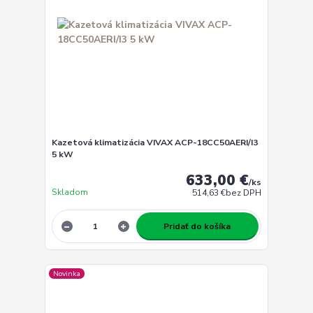
Kazetová klimatizácia VIVAX ACP-18CC50AERI/I3
5 kW
633,00 €
/
ks
Skladom
514,63 €
bez DPH
Pridať do košíka
Novinka