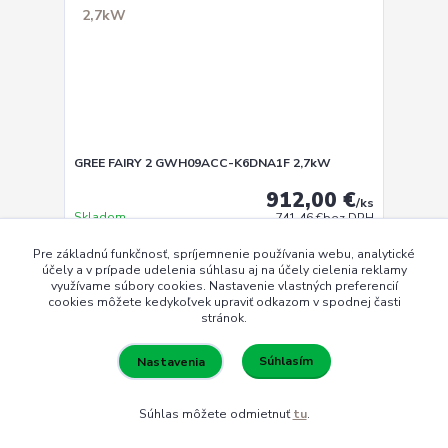
GREE FAIRY 2 GWH09ACC-K6DNA1F 2,7kW
912,00 €
/
ks
Skladom
741,46 €
bez DPH
Pre základnú funkčnosť, spríjemnenie používania webu, analytické
Zvoliť variant
účely a v prípade udelenia súhlasu aj na účely cielenia reklamy
využívame súbory cookies. Nastavenie vlastných preferencií
cookies môžete kedykoľvek upraviť odkazom v spodnej časti
stránok.
Súhlasím
Nastavenia
Súhlas môžete odmietnuť
tu
.