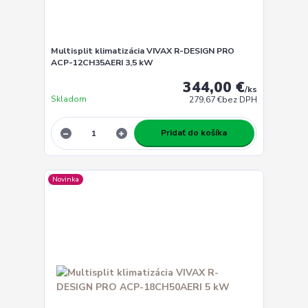
Multisplit klimatizácia VIVAX R-DESIGN PRO
ACP-12CH35AERI 3,5 kW
344,00 €
/
ks
Skladom
279,67 €
bez DPH
Pridať do košíka
Novinka