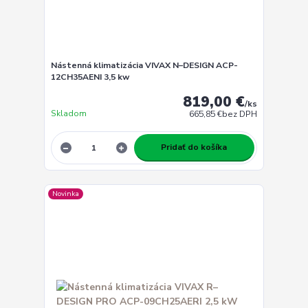
Nástenná klimatizácia VIVAX N–DESIGN ACP-
12CH35AENI 3,5 kw
819,00 €
/
ks
Skladom
665,85 €
bez DPH
Pridať do košíka
Novinka