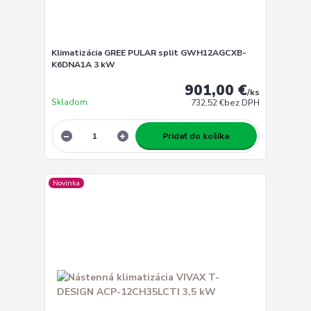
Klimatizácia GREE PULAR split GWH12AGCXB-
K6DNA1A 3 kW
901,00 €
/
ks
Skladom
732,52 €
bez DPH
Pridať do košíka
Novinka