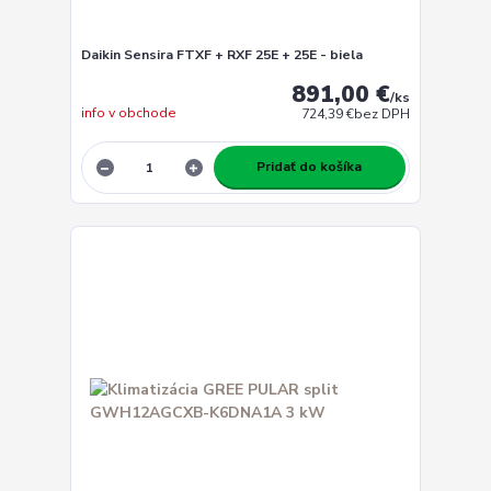
Daikin Sensira FTXF + RXF 25E + 25E - biela
891,00 €
/
ks
info v obchode
724,39 €
bez DPH
Pridať do košíka