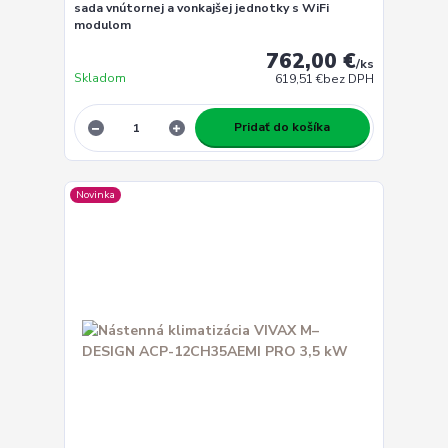
sada vnútornej a vonkajšej jednotky s WiFi
modulom
762,00 €
/
ks
Skladom
619,51 €
bez DPH
Pridať do košíka
Novinka