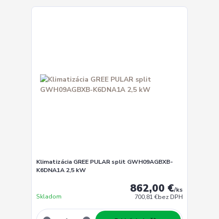
Klimatizácia GREE PULAR split GWH09AGBXB-
K6DNA1A 2,5 kW
862,00 €
/
ks
Skladom
700,81 €
bez DPH