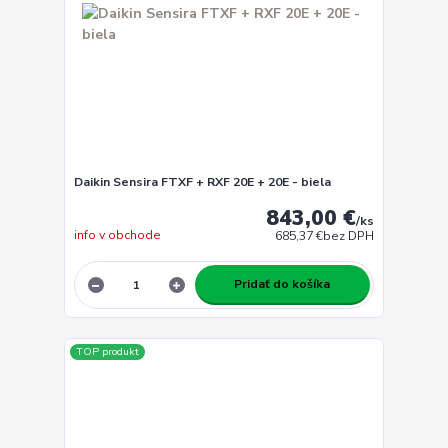
Daikin Sensira FTXF + RXF 20E + 20E - biela
843,00 €
/
ks
info v obchode
685,37 €
bez DPH
Pridať do košíka
TOP produkt