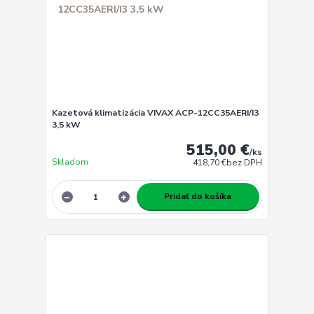
Kazetová klimatizácia VIVAX ACP-12CC35AERI/I3
3,5 kW
515,00 €
/
ks
Skladom
418,70 €
bez DPH
Pridať do košíka