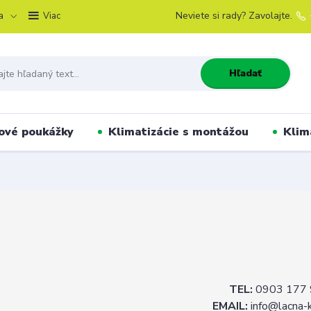
a
Neviete si rady? Zavolajte.
Viac
Hľadať
ové poukážky
Klimatizácie s montážou
Klim
TEL:
0903 177 
EMAIL:
info@lacna-