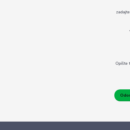
zadajt
Opíšte 