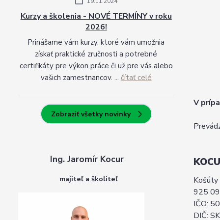
19.11.2024
Kurzy a školenia - NOVÉ TERMÍNY v roku
2026!
Prinášame vám kurzy, ktoré vám umožnia
získať praktické zručnosti a potrebné
certifikáty pre výkon práce či už pre vás alebo
vašich zamestnancov. ...
čítať celé
V príp
Zobraziť všetky novinky
Prevádz
Ing. Jaromír Kocur
KOCU
majiteľ a školiteľ
Košúty
925 09
IČO: 5
DIČ: S