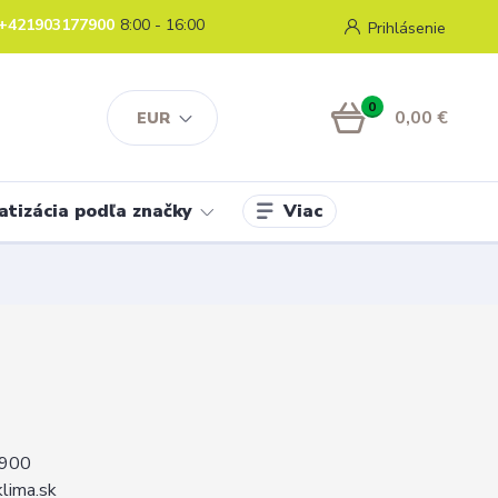
+421903177900
8:00 - 16:00
Prihlásenie
0
0,00 €
EUR
Viac
atizácia podľa značky
900
klima.sk