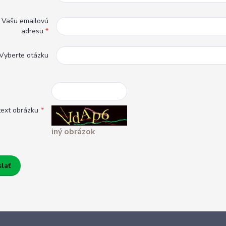
e Vašu emailovú
adresu
*
Vyberte otázku
text obrázku
*
iný obrázok