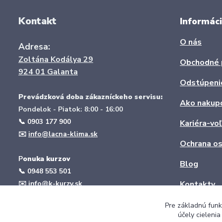
Kontakt
Informáci
O nás
Adresa:
Zoltána Kodálya 29
Obchodné 
924 01 Galanta
Odstúpeni
Prevádzková doba zákazníckeho servisu:
Ako nakup
Pondelok - Piatok: 8:00 - 16:00
📞 0903 177 900
Kariéra-vo
✉️
info@lacna-klima.sk
Ochrana os
P
onuka kurzov
Blog
📞
0948 553 501
✉️
info@k-kurzy.sk
Kontakty
web:
www.k-kurzy.sk
Pre základnú funk
účely cieleni
Montáž klimatizácie