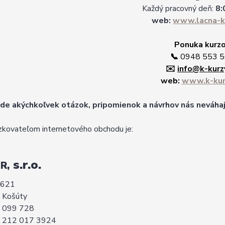
Každý pracovný deň:
8:
web:
www.lacna-k
Ponuka kurz
📞
0948 553 
✉️
info@k-kurz
web:
www.k-kur
ade akýchkoľvek otázok, pripomienok a návrhov nás neváh
kovateľom internetového obchodu je:
s.r.o.
R,
 621
 Košúty
0 099 728
K 212 017 3924