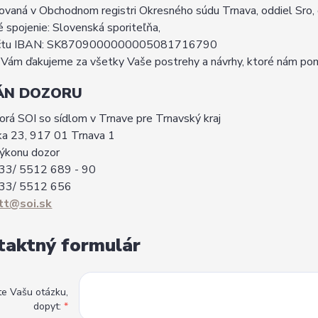
ovaná v Obchodnom registri Okresného súdu Trnava, oddiel Sro,
 spojenie: Slovenská sporiteľňa,
účtu IBAN: SK8709000000005081716790
Vám ďakujeme za všetky Vaše postrehy a návrhy, ktoré nám pomá
ÁN DOZORU
orá SOI so sídlom v Trnave pre Trnavský kraj
ka 23, 917 01 Trnava 1
výkonu dozor
 033/ 5512 689 - 90
 033/ 5512 656
tt@soi.sk
taktný formulár
te Vašu otázku,
dopyt:
*