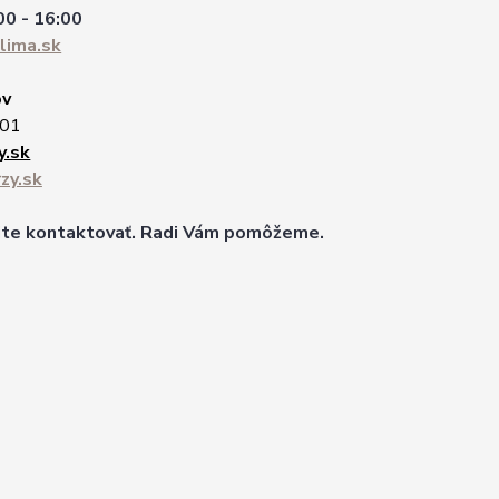
00 - 16:00
lima.sk
ov
501
y.sk
zy.sk
ajte kontaktovať. Radi Vám pomôžeme.