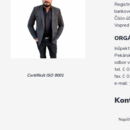
Registr
bankové
Číslo 
Vopred 
ORG
Inšpekt
Pekárs
odbor 
tel. č.
Certifikát ISO 9001
fax. č.
e-mail:
Kon
Napíš