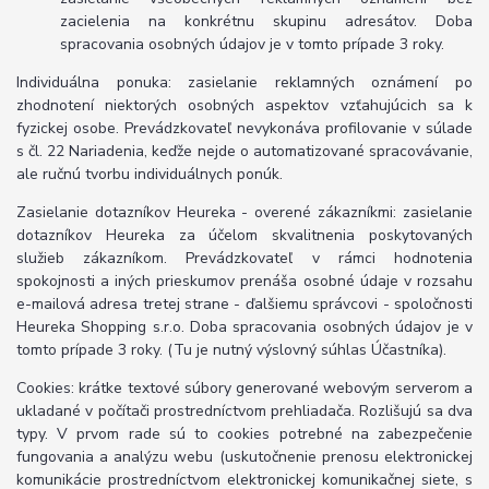
zacielenia na konkrétnu skupinu adresátov. Doba
spracovania osobných údajov je v tomto prípade 3 roky.
Individuálna ponuka: zasielanie reklamných oznámení po
zhodnotení niektorých osobných aspektov vzťahujúcich sa k
fyzickej osobe. Prevádzkovateľ nevykonáva profilovanie v súlade
s čl. 22 Nariadenia, keďže nejde o automatizované spracovávanie,
ale ručnú tvorbu individuálnych ponúk.
Zasielanie dotazníkov Heureka - overené zákazníkmi: zasielanie
dotazníkov Heureka za účelom skvalitnenia poskytovaných
služieb zákazníkom. Prevádzkovateľ v rámci hodnotenia
spokojnosti a iných prieskumov prenáša osobné údaje v rozsahu
e-mailová adresa tretej strane - ďalšiemu správcovi - spoločnosti
Heureka Shopping s.r.o. Doba spracovania osobných údajov je v
tomto prípade 3 roky. (Tu je nutný výslovný súhlas Účastníka).
Cookies: krátke textové súbory generované webovým serverom a
ukladané v počítači prostredníctvom prehliadača. Rozlišujú sa dva
typy. V prvom rade sú to cookies potrebné na zabezpečenie
fungovania a analýzu webu (uskutočnenie prenosu elektronickej
komunikácie prostredníctvom elektronickej komunikačnej siete, s