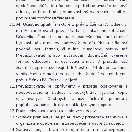
spoločnosti. Súčasťou žiadosti je potrebné uviesť e-mailovú
adresu, na ktorú bude potom zaslaný overovací e-mail na
potvrdenie totožnosti žiadateľa.
Ak Účastník uplatní niektoré z práv z článku IV., Odsek 1,
má Prevádzkovateľ právo žiadať preukázanie totožnosti
Účastníka. Žiadosť o prístup k osobným údajom tak musí
byť zaslaná z e-mailovej adresy žiadateľa. Ak bude žiadosť
podaná inou formou, či z inej e-mailovej adresy, má
Prevádzkovateľ právo požadovať dodatočné overenie
formou odpovede na overovací e-mail. V prípade, keď
žiadateľ nepreukáže svoju totožnosť do 14 dní od zaslania
verifikačného e-mailu, nebude jeho žiadosť na uplatnenie
práv z článku IV., Odsek 1 prijatá.
Prevádzkovateľ je oprávnený v prípade opakovanej a
neopodstatnenej žiadosti o poskytnutie fyzickej kópie
spracúvaných Osobných údajov účtovať primeraný
poplatok za administratívne náklady s tým spojené.
Podmienky zabezpečenia osobných údajov
Správca prehlasuje, že prijal všetky primerané technické a
organizačné opatrenia na zabezpečenie osobných údajov.
Správca prijal technické opatrenia na zabezpečenie