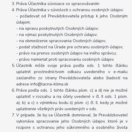
Práva Účastníka súvisiace so spracovávaním
Práva Účastníka v súvislosti s ochranou osobných údajov:
- požadovať od Prevádzkovateľa prístup k jeho Osobným
údajom;
- na opravu poskytnutých Osobných údajov;
- na výmaz poskytnutých Osobných údajov;
- na obmedzenie spracovania Osobných údajov;
- podať sťažnosť na Úrade pre ochranu osobných údajov;
- právo na prenos osobných údajov na iného správcu;
- právo namietať proti spracovaniu osobných údajov.
Účastník môže svoje práva podľa ods. 1 tohto článku
uplatniť prostredníctvom odkazu uvedeného v e-mailu
zaslaného zo strany Prevádzkovateľa alebo žiadostí na
adrese info@lacna-klima.sk
Práva podľa ods. 1 tohto článku písm. c) a d) nie je možné
uplatniť v rozsahu a na účely uvedené v čl. II ods. 1 písm.
a), b) a c) s výnimkou bodu ii) písm. c) čl. II, kedy je možné
uplatnenie všetkých práv uvedených v ods.
V prípade, že by sa Účastník domnieval, že Prevádzkovateľ
vykonáva spracovanie jeho Osobných údajov, ktoré je v
rozpore s ochranou jeho súkromného a osobného života