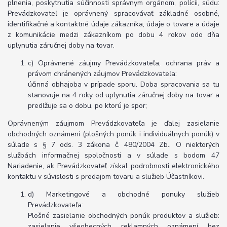
plnenia, poskytnutia súčinnosti správnym orgánom, polícii, súdu:
Prevádzkovateľ je oprávnený spracovávať základné osobné,
identifikačné a kontaktné údaje zákazníka, údaje o tovare a údaje
z komunikácie medzi zákazníkom po dobu 4 rokov odo dňa
uplynutia záručnej doby na tovar.
c) Oprávnené záujmy Prevádzkovateľa, ochrana práv a
právom chránených záujmov Prevádzkovateľa:
účinná obhajoba v prípade sporu. Doba spracovania sa tu
stanovuje na 4 roky od uplynutia záručnej doby na tovar a
predlžuje sa o dobu, po ktorú je spor;
Oprávneným záujmom Prevádzkovateľa je ďalej zasielanie
obchodných oznámení (plošných ponúk i individuálnych ponúk) v
súlade s § 7 ods. 3 zákona č. 480/2004 Zb., O niektorých
službách informačnej spoločnosti a v súlade s bodom 47
Nariadenie, ak Prevádzkovateľ získal podrobnosti elektronického
kontaktu v súvislosti s predajom tovaru a služieb Účastníkovi.
d) Marketingové a obchodné ponuky služieb
Prevádzkovateľa:
Plošné zasielanie obchodných ponúk produktov a služieb:
zasielanie všeobecných reklamných oznámení bez