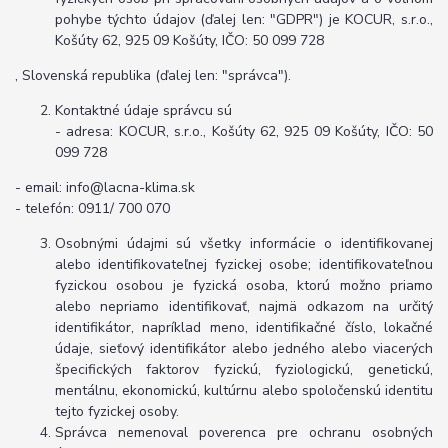
pohybe týchto údajov (ďalej len: "GDPR") je KOCUR, s.r.o.,
Košúty 62, 925 09 Košúty, IČO: 50 099 728
, Slovenská republika (ďalej len: "správca").
Kontaktné údaje správcu sú
- adresa: KOCUR, s.r.o., Košúty 62, 925 09 Košúty, IČO: 50
099 728
- email: info@lacna-klima.sk
- telefón: 0911/ 700 070
Osobnými údajmi sú všetky informácie o identifikovanej
alebo identifikovateľnej fyzickej osobe; identifikovateľnou
fyzickou osobou je fyzická osoba, ktorú možno priamo
alebo nepriamo identifikovať, najmä odkazom na určitý
identifikátor, napríklad meno, identifikačné číslo, lokačné
údaje, sieťový identifikátor alebo jedného alebo viacerých
špecifických faktorov fyzickú, fyziologickú, genetickú,
mentálnu, ekonomickú, kultúrnu alebo spoločenskú identitu
tejto fyzickej osoby.
Správca nemenoval poverenca pre ochranu osobných