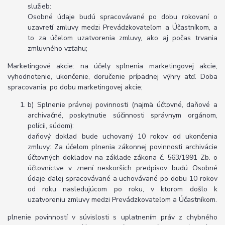
služieb:
Osobné údaje budú spracovávané po dobu rokovaní o
uzavretí zmluvy medzi Prevádzkovateľom a Účastníkom, a
to za účelom uzatvorenia zmluvy, ako aj počas trvania
zmluvného vzťahu;
Marketingové akcie: na účely splnenia marketingovej akcie,
vyhodnotenie, ukončenie, doručenie prípadnej výhry atď. Doba
spracovania: po dobu marketingovej akcie;
b) Splnenie právnej povinnosti (najmä účtovné, daňové a
archivačné, poskytnutie súčinnosti správnym orgánom,
polícii, súdom):
daňový doklad bude uchovaný 10 rokov od ukončenia
zmluvy: Za účelom plnenia zákonnej povinnosti archivácie
účtovných dokladov na základe zákona č. 563/1991 Zb. o
účtovníctve v znení neskorších predpisov budú Osobné
údaje ďalej spracovávané a uchovávané po dobu 10 rokov
od roku nasledujúcom po roku, v ktorom došlo k
uzatvoreniu zmluvy medzi Prevádzkovateľom a Účastníkom.
plnenie povinností v súvislosti s uplatnením práv z chybného