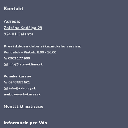
Kontakt
Adresa:
Zoltána Kodálya 29
924 01 Galanta
Prevádzková doba zákazníckeho servisu:
Pondelok - Piatok: 8:00 - 16:00
📞 0903 177 900
✉️
info@lacna-klima.sk
P
onuka kurzov
📞
0948 553 501
✉️
info@k-kurzy.sk
web:
www.k-kurzy.sk
Montáž klimatizácie
Informácie pre Vás