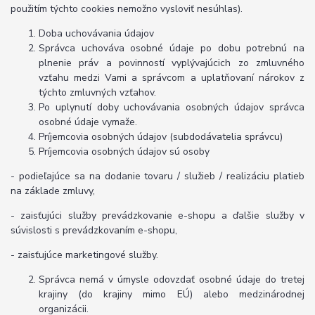
použitím týchto cookies nemožno vysloviť nesúhlas).
Doba uchovávania údajov
Správca uchováva osobné údaje po dobu potrebnú na
plnenie práv a povinností vyplývajúcich zo zmluvného
vzťahu medzi Vami a správcom a uplatňovaní nárokov z
týchto zmluvných vzťahov.
Po uplynutí doby uchovávania osobných údajov správca
osobné údaje vymaže.
Príjemcovia osobných údajov (subdodávatelia správcu)
Príjemcovia osobných údajov sú osoby
- podieľajúce sa na dodanie tovaru / služieb / realizáciu platieb
na základe zmluvy,
- zaisťujúci služby prevádzkovanie e-shopu a ďalšie služby v
súvislosti s prevádzkovaním e-shopu,
- zaisťujúce marketingové služby.
Správca nemá v úmysle odovzdať osobné údaje do tretej
krajiny (do krajiny mimo EÚ) alebo medzinárodnej
organizácii.