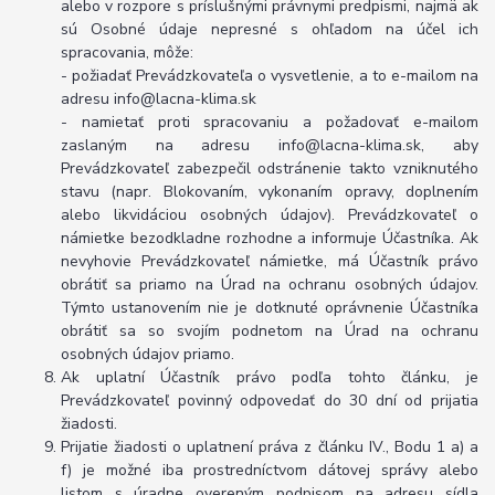
alebo v rozpore s príslušnými právnymi predpismi, najmä ak
sú Osobné údaje nepresné s ohľadom na účel ich
spracovania, môže:
- požiadať Prevádzkovateľa o vysvetlenie, a to e-mailom na
adresu info@lacna-klima.sk
- namietať proti spracovaniu a požadovať e-mailom
zaslaným na adresu info@lacna-klima.sk, aby
Prevádzkovateľ zabezpečil odstránenie takto vzniknutého
stavu (napr. Blokovaním, vykonaním opravy, doplnením
alebo likvidáciou osobných údajov). Prevádzkovateľ o
námietke bezodkladne rozhodne a informuje Účastníka. Ak
nevyhovie Prevádzkovateľ námietke, má Účastník právo
obrátiť sa priamo na Úrad na ochranu osobných údajov.
Týmto ustanovením nie je dotknuté oprávnenie Účastníka
obrátiť sa so svojím podnetom na Úrad na ochranu
osobných údajov priamo.
Ak uplatní Účastník právo podľa tohto článku, je
Prevádzkovateľ povinný odpovedať do 30 dní od prijatia
žiadosti.
Prijatie žiadosti o uplatnení práva z článku IV., Bodu 1 a) a
f) je možné iba prostredníctvom dátovej správy alebo
listom s úradne overeným podpisom na adresu sídla