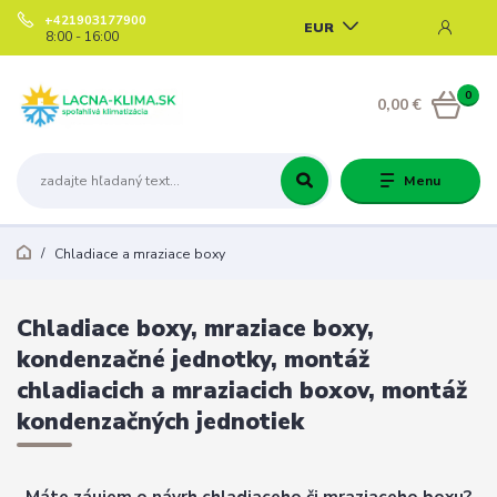
+421903177900
EUR
8:00 - 16:00
0
0,00 €
Menu
Chladiace a mraziace boxy
Chladiace boxy, mraziace boxy,
kondenzačné jednotky, montáž
chladiacich a mraziacich boxov, montáž
kondenzačných jednotiek
Máte záujem o návrh chladiaceho či mraziaceho boxu?