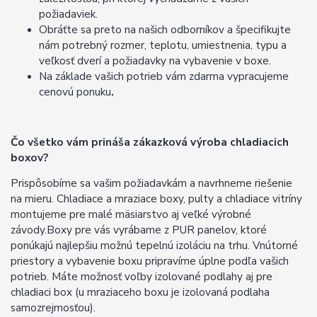
požiadaviek.
Obráťte sa preto na našich odborníkov a špecifikujte
nám potrebný rozmer, teplotu, umiestnenia, typu a
veľkosť dverí a požiadavky na vybavenie v boxe.
Na základe vašich potrieb vám zdarma vypracujeme
cenovú ponuku
.
Čo všetko vám prináša zákazková výroba chladiacich
boxov?
Prispôsobíme sa vašim požiadavkám a navrhneme riešenie
na mieru. Chladiace a mraziace boxy, pulty a chladiace vitríny
montujeme pre malé mäsiarstvo aj veľké výrobné
závody.Boxy pre vás vyrábame z PUR panelov, ktoré
ponúkajú najlepšiu možnú tepelnú izoláciu na trhu. Vnútorné
priestory a vybavenie boxu pripravíme úplne podľa vašich
potrieb. Máte možnosť voľby izolované podlahy aj pre
chladiaci box (u mraziaceho boxu je izolovaná podlaha
samozrejmosťou).