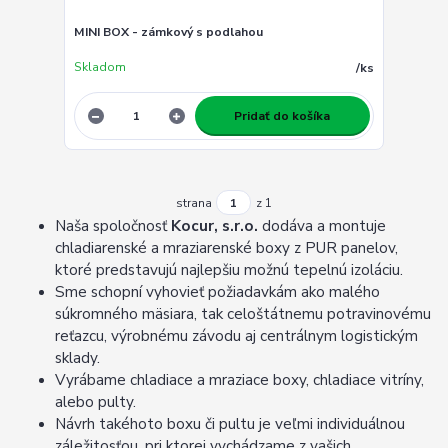
MINI BOX - zámkový s podlahou
Skladom
/
ks
Pridať do košíka
strana
z 1
Naša spoločnosť
Kocur, s.r.o.
dodáva a montuje
chladiarenské a mraziarenské boxy z PUR panelov,
ktoré predstavujú najlepšiu možnú tepelnú izoláciu.
Sme schopní vyhovieť požiadavkám ako malého
súkromného mäsiara, tak celoštátnemu potravinovému
reťazcu, výrobnému závodu aj centrálnym logistickým
sklady.
Vyrábame chladiace a mraziace boxy, chladiace vitríny,
alebo pulty.
Návrh takéhoto boxu či pultu je veľmi individuálnou
záležitosťou, pri ktorej vychádzame z vašich