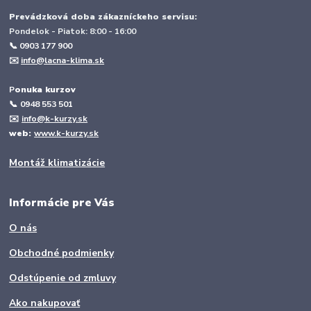
Prevádzková doba zákazníckeho servisu:
Pondelok - Piatok: 8:00 - 16:00
📞 0903 177 900
✉️
info@lacna-klima.sk
P
onuka kurzov
📞
0948 553 501
✉️
info@k-kurzy.sk
web:
www.k-kurzy.sk
Montáž klimatizácie
Informácie pre Vás
O nás
Obchodné podmienky
Odstúpenie od zmluvy
Ako nakupovať