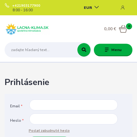
+421903177900
EUR
8:00 - 16:00
0
0,00 €
Menu
Prihlásenie
Email
*
Heslo
*
Poslať zabudnuté heslo