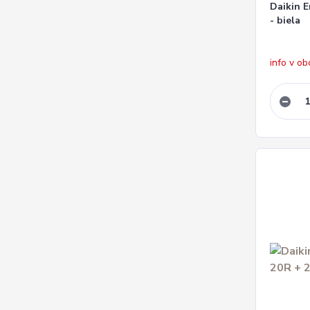
Daikin 
- biela
info v o