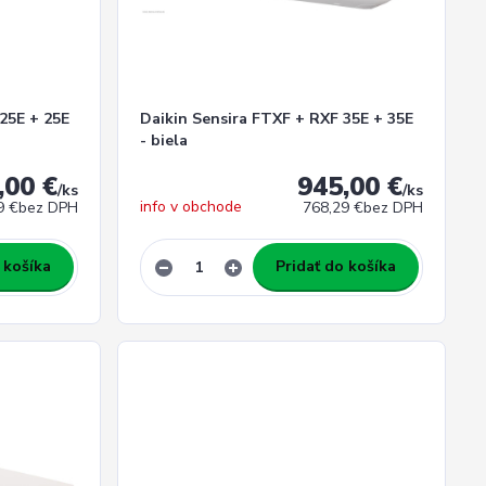
25E + 25E
Daikin Sensira FTXF + RXF 35E + 35E
- biela
,00 €
945,00 €
/
ks
/
ks
info v obchode
9 €
bez DPH
768,29 €
bez DPH
 košíka
Pridať do košíka