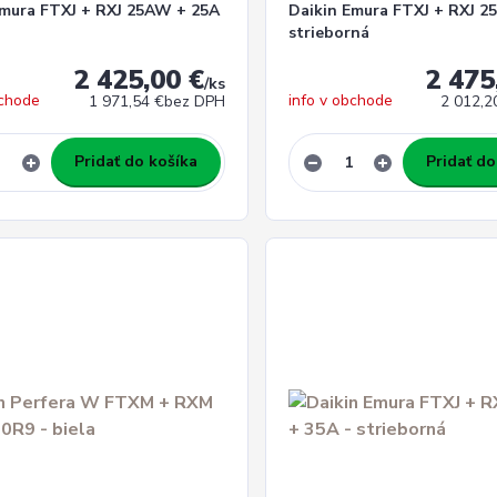
Emura FTXJ + RXJ 25AW + 25A
Daikin Emura FTXJ + RXJ 25
strieborná
2 425,00 €
2 475
/
ks
bchode
info v obchode
1 971,54 €
bez DPH
2 012,2
Pridať do košíka
Pridať do