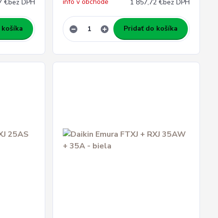
info v obchode
7 €
bez DPH
1 857,72 €
bez DPH
 košíka
Pridať do košíka