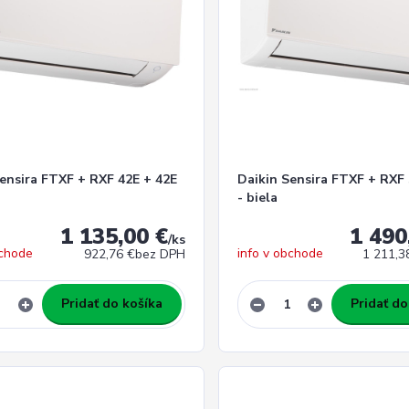
Sensira FTXF + RXF 42E + 42E
Daikin Sensira FTXF + RXF
- biela
1 135,00 €
1 490
/
ks
bchode
info v obchode
922,76 €
bez DPH
1 211,3
Pridať do košíka
Pridať do