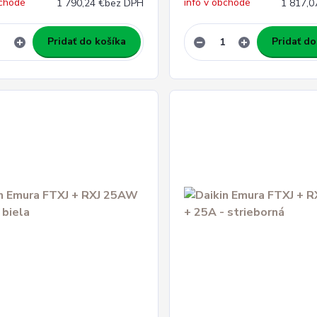
bchode
info v obchode
1 790,24 €
bez DPH
1 817,0
Pridať do košíka
Pridať do