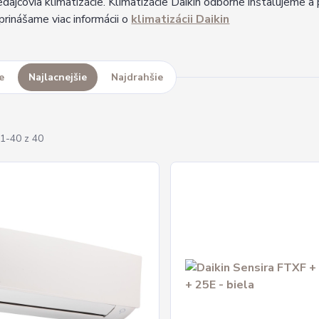
dajcovia klimatizácie. Klimatizácie Daikin odborne inštalujeme 
rinášame viac informácii o
klimatizácii Daikin
e
Najlacnejšie
Najdrahšie
1-40 z 40