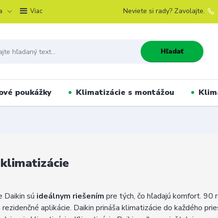
a
Neviete si rady? Zavolajte.
Viac
Hľadať
ové poukážky
Klimatizácie s montážou
Klim
 klimatizácie
e Daikin sú
ideálnym riešením
pre tých, čo hľadajú komfort. 90 
rezidenčné aplikácie. Daikin prináša klimatizácie do každého prie