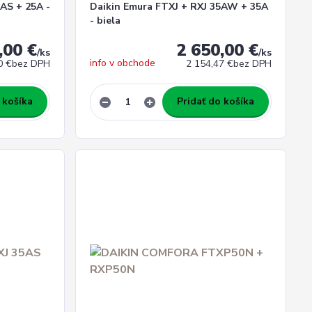
AS + 25A -
Daikin Emura FTXJ + RXJ 35AW + 35A
- biela
,00 €
2 650,00 €
/
ks
/
ks
info v obchode
0 €
bez DPH
2 154,47 €
bez DPH
 košíka
Pridať do košíka