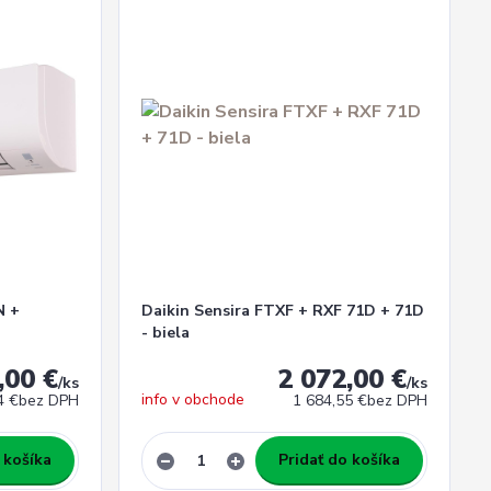
N +
Daikin Sensira FTXF + RXF 71D + 71D
- biela
,00 €
2 072,00 €
/
ks
/
ks
info v obchode
4 €
bez DPH
1 684,55 €
bez DPH
 košíka
Pridať do košíka