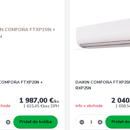
 COMFORA FTXP20N +
DAIKIN COMFORA FTXP25
RXP25N
1 987,00 €
2 040
/
ks
bchode
info v obchode
1 615,45 €
bez DPH
1 658,5
Pridať do košíka
Pridať do