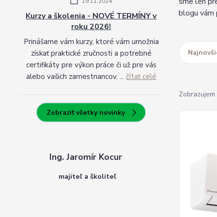
sme len pre
19.11.2024
blogu vám p
Kurzy a školenia - NOVÉ TERMÍNY v
roku 2026!
Prinášame vám kurzy, ktoré vám umožnia
Najnovši
získať praktické zručnosti a potrebné
certifikáty pre výkon práce či už pre vás
alebo vašich zamestnancov. ...
čítať celé
Zobrazujem 
Zobraziť všetky novinky
Ing. Jaromír Kocur
majiteľ a školiteľ