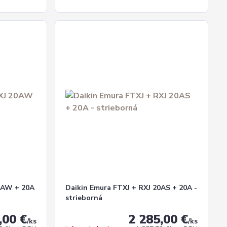
20AW + 20A
Daikin Emura FTXJ + RXJ 20AS + 20A -
strieborná
,00 €
2 285,00 €
/
ks
/
ks