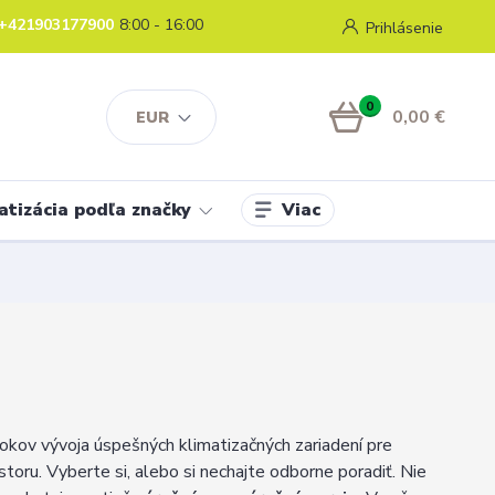
+421903177900
8:00 - 16:00
Prihlásenie
0
0,00 €
EUR
Viac
atizácia podľa značky
rokov vývoja úspešných klimatizačných zariadení pre
storu. Vyberte si, alebo si nechajte odborne poradiť. Nie