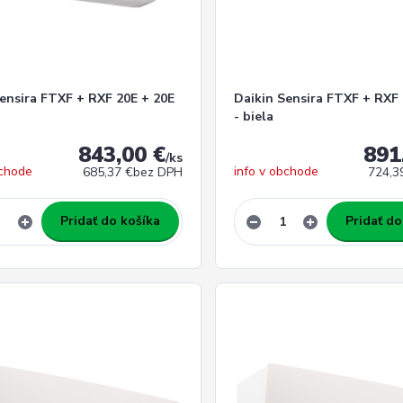
Sensira FTXF + RXF 20E + 20E
Daikin Sensira FTXF + RXF 
- biela
843,00 €
891
/
ks
bchode
info v obchode
685,37 €
bez DPH
724,3
Pridať do košíka
Pridať do