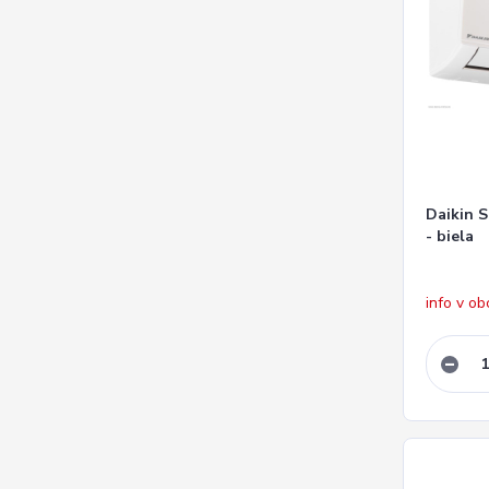
Daikin 
- biela
info v o