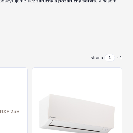
a poskytujeme tiež
záručný a pozáručný servis.
V našom
strana
z 1