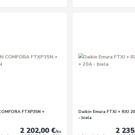
 COMFORA FTXP35N +
Daikin Emura FTXJ + RXJ 
- biela
2 202,00 €
2 235
/
ks