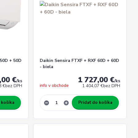
 50D + 50D
Daikin Sensira FTXF + RXF 60D + 60D
- biela
,00 €
1 727,00 €
/
ks
/
ks
info v obchode
8 €
bez DPH
1 404,07 €
bez DPH
 košíka
Pridať do košíka