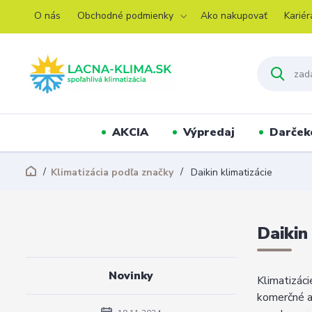
O nás
Obchodné podmienky
Ako nakupovať
Kariér
AKCIA
Výpredaj
Darček
Klimatizácia podľa značky
Daikin klimatizácie
Daikin
Novinky
Klimatizáci
komerčné a 