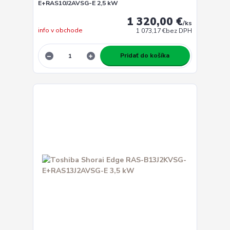
E+RAS10J2AVSG-E 2,5 kW
1 320,00 €
/
ks
info v obchode
1 073,17 €
bez DPH
Pridať do košíka