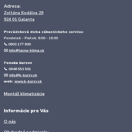
Adresa:
Zoltána Kodálya 29
924 01 Galanta
Prevádzková doba zákazníckeho servisu:
Pondelok - Piatok: 8:00 - 16:00
📞 0903 177 900
✉️
info@lacna-klima.sk
P
onuka kurzov
📞
0948 553 501
✉️
info@k-kurzy.sk
web:
www.k-kurzy.sk
Montáž klimatizácie
Informácie pre Vás
O nás