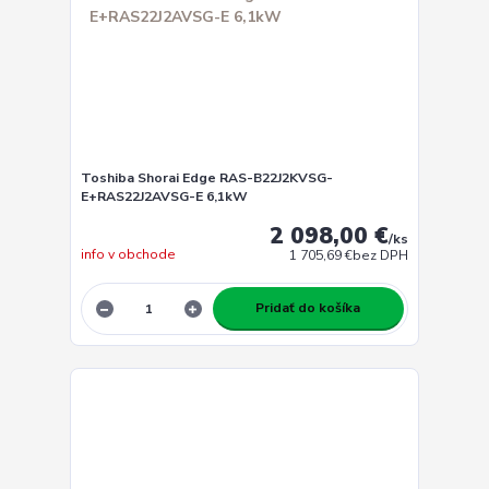
Toshiba Shorai Edge RAS-B22J2KVSG-
E+RAS22J2AVSG-E 6,1kW
2 098,00 €
/
ks
info v obchode
1 705,69 €
bez DPH
Pridať do košíka