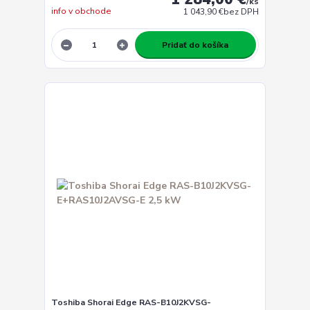
/
ks
info v obchode
1 043,90 €
bez DPH
Pridať do košíka
Toshiba Shorai Edge RAS-B10J2KVSG-