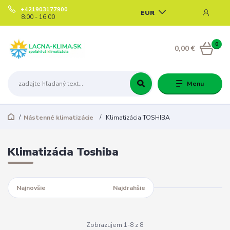
+421903177900
EUR
8:00 - 16:00
0
0,00 €
Menu
Nástenné klimatizácie
Klimatizácia TOSHIBA
Klimatizácia Toshiba
Najnovšie
Najlacnejšie
Najdrahšie
Zobrazujem 1-8 z 8