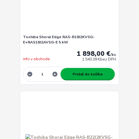
Toshiba Shorai Edge RAS-B18J2KVSG-
E+RAS18J2AVSG-E 5 kW
1 898,00 €
/
ks
info v obchode
1 543,09 €
bez DPH
Pridať do košíka