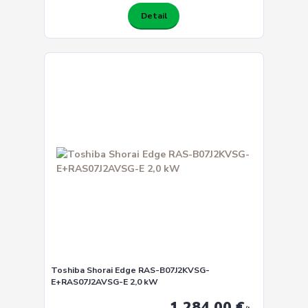
Detail
Toshiba Shorai Edge RAS-B07J2KVSG-
E+RAS07J2AVSG-E 2,0 kW
1 284,00 €