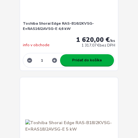
Toshiba Shorai Edge RAS-B16J2KVSG-
E+RAS16J2AVSG-E 4,6 kW
1 620,00 €
/
ks
info v obchode
1 317,07 €
bez DPH
Pridať do košíka