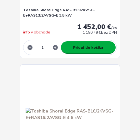
Toshiba Shorai Edge RAS-B13J2KVSG-
E+RAS13J2AVSG-E 3,5 kW
1 452,00 €
/
ks
info v obchode
1 180,49 €
bez DPH
Pridať do košíka