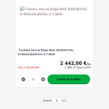
Toshiba Shorai Edge RAS-B24J2KVSG-
E+RAS24J2AVSG-E 7,0kW
2 442,00 €
/
ks
info v obchode
1 985,37 €
bez DPH
Pridať do košíka
strana
z 1