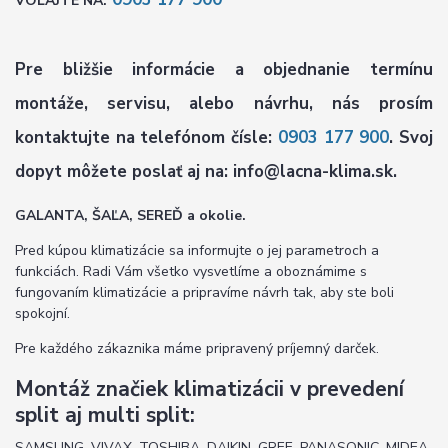
VOLAJTE NA:
Pre bližšie informácie a objednanie termínu
montáže, servisu, alebo návrhu, nás prosím
kontaktujte na telefónom čísle:
0903 177 900
. Svoj
dopyt môžete poslať aj na: info@lacna-klima.sk.
GALANTA, ŠAĽA, SEREĎ a okolie.
Pred kúpou klimatizácie sa informujte o jej parametroch a
funkciách. Radi Vám všetko vysvetlíme a oboznámime s
fungovaním klimatizácie a pripravíme návrh tak, aby ste boli
spokojní.
Pre každého zákaznika máme pripravený príjemný darček.
Montáž značiek klimatizácii v prevedení
split aj multi split:
SAMSUNG, VIVAX, TOSHIBA, DAIKIN, GREE, PANASONIC, MIDEA,