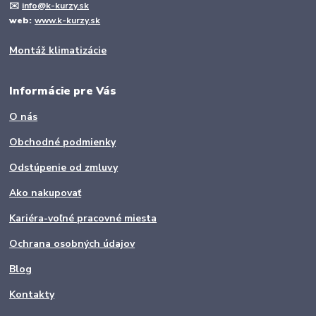
✉️
info@k-kurzy.sk
web:
www.k-kurzy.sk
Montáž klimatizácie
Informácie pre Vás
O nás
Obchodné podmienky
Odstúpenie od zmluvy
Ako nakupovať
Kariéra-voľné pracovné miesta
Ochrana osobných údajov
Blog
Kontakty