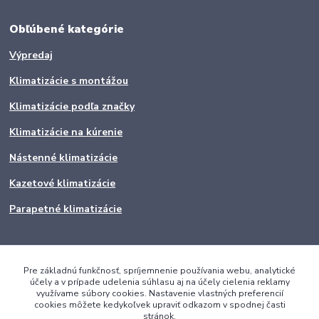
Obľúbené kategórie
Výpredaj
Klimatizácie s montážou
Klimatizácie podľa značky
Klimatizácie na kúrenie
Nástenné klimatizácie
Kazetové klimatizácie
Parapetné klimatizácie
Pre základnú funkčnosť, spríjemnenie používania webu, analytické
účely a v prípade udelenia súhlasu aj na účely cielenia reklamy
využívame súbory cookies. Nastavenie vlastných preferencií
cookies môžete kedykoľvek upraviť odkazom v spodnej časti
stránok.