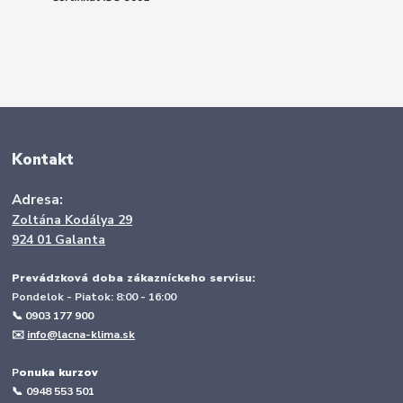
Kontakt
Adresa:
Zoltána Kodálya 29
924 01 Galanta
Prevádzková doba zákazníckeho servisu:
Pondelok - Piatok: 8:00 - 16:00
📞 0903 177 900
✉️
info@lacna-klima.sk
P
onuka kurzov
📞
0948 553 501