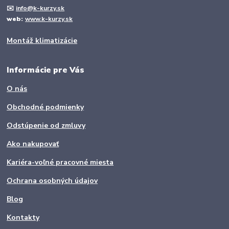
✉️
info@k-kurzy.sk
web:
www.k-kurzy.sk
Montáž klimatizácie
Informácie pre Vás
O nás
Obchodné podmienky
Odstúpenie od zmluvy
Ako nakupovať
Kariéra-voľné pracovné miesta
Ochrana osobných údajov
Blog
Kontakty