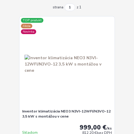
strana
z 1
TOP produkt
Akcia
Novinka
Inventor klimatizácia NEO3 N3VI-12WFI/N3VO-12
3,5 kW s montážou v cene
999,00 €
/
ks
Skladom
812,20 €
bez DPH