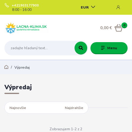
+421903177900
EUR
8:00 - 16:00
0
0,00 €
Menu
Výpredaj
Výpredaj
Najnovšie
Najlacnejšie
Najdrahšie
Zobrazujem 1-2 z 2