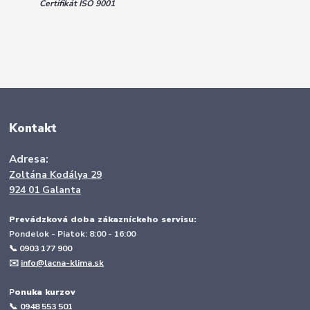
Certifikát ISO 9001
Kontakt
Adresa:
Zoltána Kodálya 29
924 01 Galanta
Prevádzková doba zákazníckeho servisu:
Pondelok - Piatok: 8:00 - 16:00
📞 0903 177 900
✉️
info@lacna-klima.sk
P
onuka kurzov
📞
0948 553 501