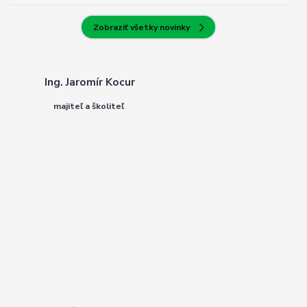
Zobraziť všetky novinky
Ing. Jaromír Kocur
majiteľ a školiteľ