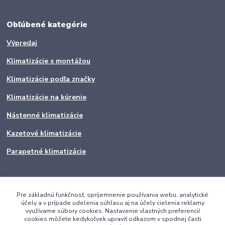
Obľúbené kategórie
Výpredaj
Klimatizácie s montážou
Klimatizácie podľa značky
Klimatizácie na kúrenie
Nástenné klimatizácie
Kazetové klimatizácie
Parapetné klimatizácie
Pre základnú funkčnosť, spríjemnenie používania webu, analytické
účely a v prípade udelenia súhlasu aj na účely cielenia reklamy
využívame súbory cookies. Nastavenie vlastných preferencií
cookies môžete kedykoľvek upraviť odkazom v spodnej časti