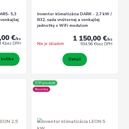
 AR5- 5,3
Inventor klimatizácia DARK - 2,7 kW /
 vonkajšej
R32, sada vnútornej a vonkajšej
jednotky s WiFi modulom
,00 €
1 150,00 €
/
ks
/
ks
3 €
bez DPH
Nie je skladom
934,96 €
bez DPH
 košíka
Detail
TOP produkt
Novinka