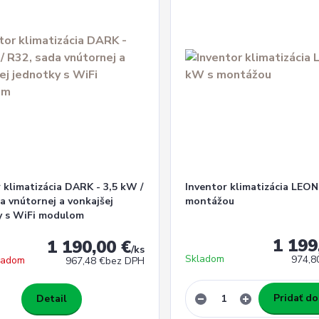
 klimatizácia DARK - 3,5 kW /
Inventor klimatizácia LEON
a vnútornej a vonkajšej
montážou
y s WiFi modulom
1 199
1 190,00 €
/
ks
Skladom
974,8
kladom
967,48 €
bez DPH
Pridať do
Detail