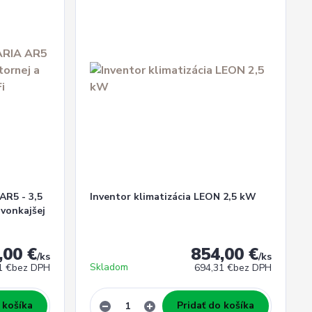
AR5 - 3,5
Inventor klimatizácia LEON 2,5 kW
 vonkajšej
,00 €
854,00 €
/
ks
/
ks
Skladom
1 €
bez DPH
694,31 €
bez DPH
 košíka
Pridať do košíka