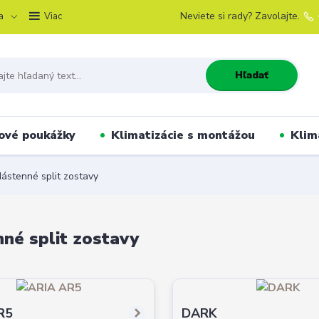
a
Neviete si rady? Zavolajte.
Viac
Hľadať
ové poukážky
Klimatizácie s montážou
Klim
ástenné split zostavy
né split zostavy
R5
DARK