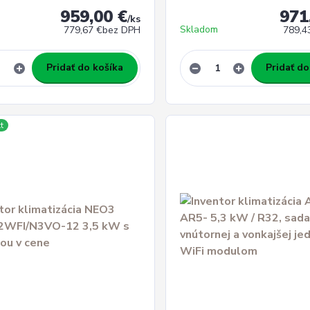
959,00 €
971
/
ks
Skladom
779,67 €
bez DPH
789,4
Pridať do košíka
Pridať do
t