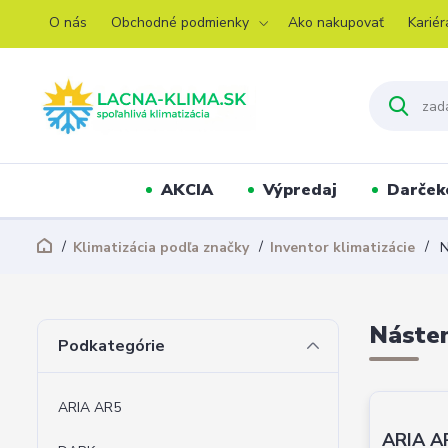
O nás
Obchodné podmienky
Ako nakupovať
Kariér
AKCIA
Výpredaj
Darček
Klimatizácia podľa značky
Inventor klimatizácie
N
Násten
Podkategórie
ARIA AR5
ARIA A