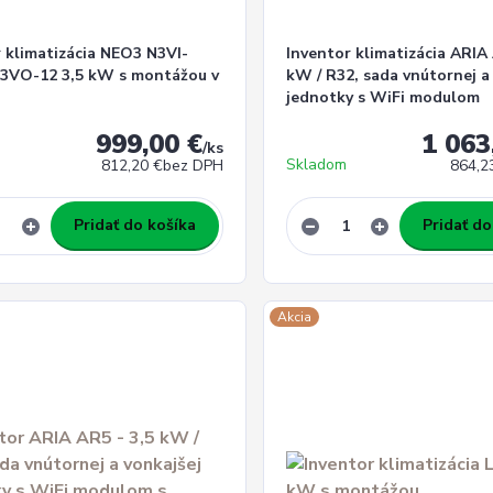
 klimatizácia NEO3 N3VI-
Inventor klimatizácia ARIA
3VO-12 3,5 kW s montážou v
kW / R32, sada vnútornej a
jednotky s WiFi modulom
999,00 €
1 063
/
ks
Skladom
812,20 €
bez DPH
864,2
Pridať do košíka
Pridať do
Akcia