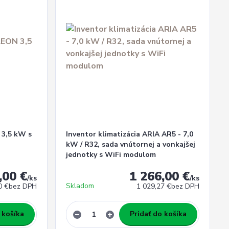
 3,5 kW s
Inventor klimatizácia ARIA AR5 - 7,0
kW / R32, sada vnútornej a vonkajšej
jednotky s WiFi modulom
,00 €
1 266,00 €
/
ks
/
ks
Skladom
0 €
bez DPH
1 029,27 €
bez DPH
 košíka
Pridať do košíka