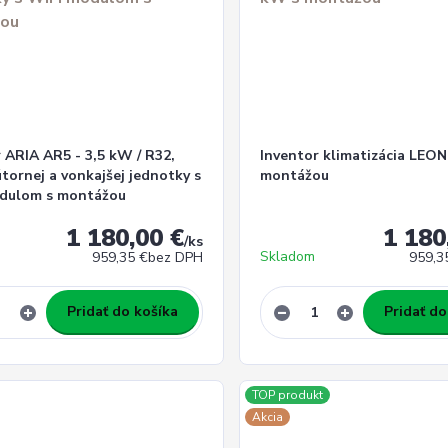
 ARIA AR5 - 3,5 kW / R32,
Inventor klimatizácia LEON
tornej a vonkajšej jednotky s
montážou
dulom s montážou
1 180,00 €
1 180
/
ks
Skladom
959,35 €
bez DPH
959,3
Pridať do košíka
Pridať do
TOP produkt
Akcia