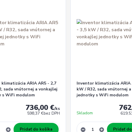
 klimatizácia ARIA AR5 - 2,7
Inventor klimatizácia ARIA 
, sada vnútornej a vonkajšej
kW / R32, sada vnútornej a
y s WiFi modulom
jednotky s WiFi modulom
736,00 €
762
/
ks
Skladom
598,37 €
bez DPH
619,5
Pridať do košíka
Pridať do