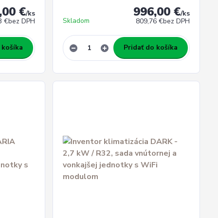
,00 €
996,00 €
/
ks
/
ks
Skladom
3 €
bez DPH
809,76 €
bez DPH
 košíka
Pridať do košíka