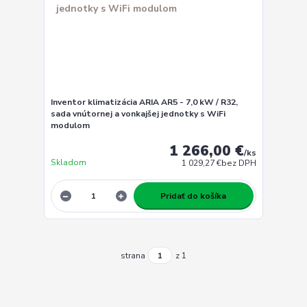
Inventor klimatizácia ARIA AR5 - 7,0 kW / R32,
sada vnútornej a vonkajšej jednotky s WiFi
modulom
1 266,00 €
/
ks
Skladom
1 029,27 €
bez DPH
Pridať do košíka
strana
z 1