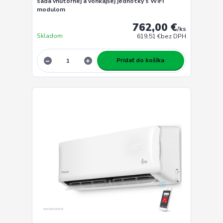
sada vnútornej a vonkajšej jednotky s WiFi
modulom
762,00 €
/
ks
Skladom
619,51 €
bez DPH
Pridať do košíka