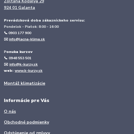
Zoltána Kodálya 29
924 01 Galanta
Prevádzková doba zákazníckeho servisu:
Pondelok - Piatok: 8:00 - 16:00
📞 0903 177 900
✉️
info@lacna-klima.sk
P
onuka kurzov
📞
0948 553 501
✉️
info@k-kurzy.sk
web:
www.k-kurzy.sk
Montáž klimatizácie
Informácie pre Vás
O nás
Obchodné podmienky
Odstúpenie od zmluvy