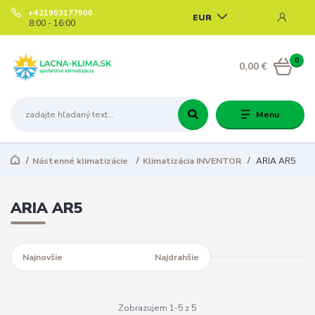
+421903177900
EUR
8:00 - 16:00
0
0,00 €
Menu
Nástenné klimatizácie
Klimatizácia INVENTOR
ARIA AR5
ARIA AR5
Najnovšie
Najlacnejšie
Najdrahšie
Zobrazujem 1-5 z 5