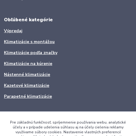
Obľúbené kategórie
Výpredaj
Klimatizácie s montážou
Klimatizácie podľa značky
Klimatizácie na kúrenie
Nástenné klimatizácie
Kazetové klimatizácie
Parapetné klimatizácie
Pre základnú funkčnosť, spríjemnenie používania webu, analytické
účely a v prípade udelenia súhlasu aj na účely cielenia reklamy
využívame súbory cookies. Nastavenie vlastných preferencií