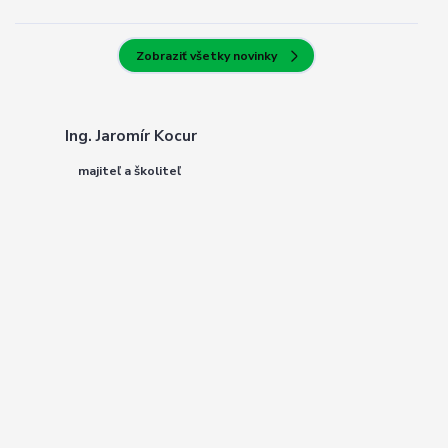
Zobraziť všetky novinky
Ing. Jaromír Kocur
majiteľ a školiteľ