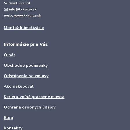
📞
0948 553 501
✉️
info@k-kurzy.sk
web:
www.k-kurzy.sk
Montáž klimatizácie
Informácie pre Vás
O nás
Obchodné podmienky
Odstúpenie od zmluvy
Ako nakupovať
Kariéra-voľné pracovné miesta
Ochrana osobných údajov
Blog
Kontakty