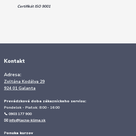
Certifikát ISO 9001
Kontakt
Adresa:
Zoltána Kodálya 29
924 01 Galanta
Prevádzková doba zákazníckeho servisu:
Pondelok - Piatok: 8:00 - 16:00
📞 0903 177 900
✉️
info@lacna-klima.sk
P
onuka kurzov