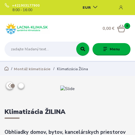
+421903177900
EUR
8:00 - 16:00
0
0,00 €
Menu
Montáž klimatizácie
Klimatizácia Žilina
Klimatizácia ŽILINA
Obhliadky domov, bytov, kancelárskych priestorov