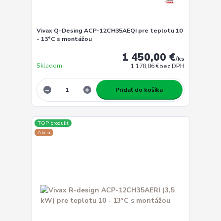
Vivax Q-Desing ACP-12CH35AEQI pre teplotu 10
- 13°C s montážou
1 450,00 €
/
ks
Skladom
1 178,86 €
bez DPH
Pridať do košíka
TOP produkt
Akcia