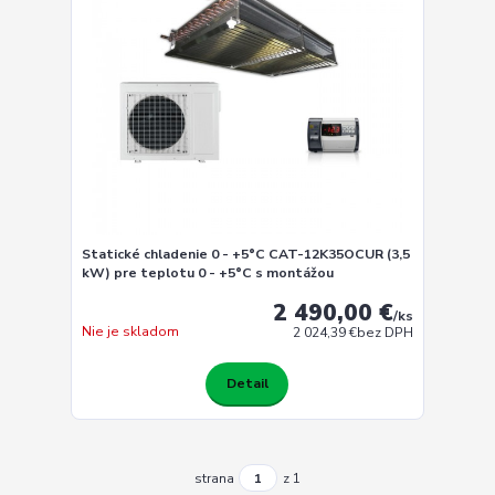
Statické chladenie 0 - +5°C CAT-12K35OCUR (3,5
kW) pre teplotu 0 - +5°C s montážou
2 490,00 €
/
ks
Nie je skladom
2 024,39 €
bez DPH
Detail
strana
z 1