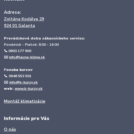
Adresa:
Zoltána Kodálya 29
924 01 Galanta
Prevádzková doba zákazníckeho servisu:
Pondelok - Piatok: 8:00 - 16:00
📞 0903 177 900
✉️
info@lacna-klima.sk
P
onuka kurzov
📞
0948 553 501
✉️
info@k-kurzy.sk
web:
www.k-kurzy.sk
Montáž klimatizácie
Informácie pre Vás
O nás