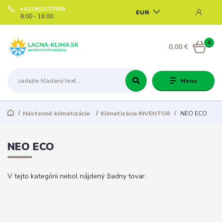
+421903177900
EUR
8:00 - 16:00
0
0,00 €
Menu
Nástenné klimatizácie
Klimatizácia INVENTOR
NEO ECO
NEO ECO
V tejto kategórii nebol nájdený žiadny tovar.