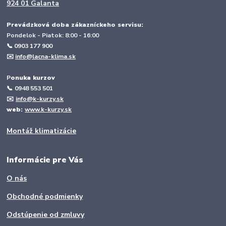
924 01 Galanta
Prevádzková doba zákazníckeho servisu:
Pondelok - Piatok: 8:00 - 16:00
📞 0903 177 900
✉️
info@lacna-klima.sk
P
onuka kurzov
📞
0948 553 501
✉️
info@k-kurzy.sk
web:
www.k-kurzy.sk
Montáž klimatizácie
Informácie pre Vás
O nás
Obchodné podmienky
Odstúpenie od zmluvy