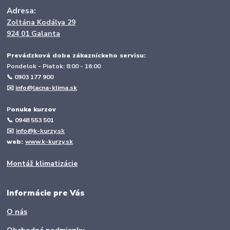
Adresa:
Zoltána Kodálya 29
924 01 Galanta
Prevádzková doba zákazníckeho servisu:
Pondelok - Piatok: 8:00 - 16:00
📞 0903 177 900
✉️
info@lacna-klima.sk
P
onuka kurzov
📞
0948 553 501
✉️
info@k-kurzy.sk
web:
www.k-kurzy.sk
Montáž klimatizácie
Informácie pre Vás
O nás