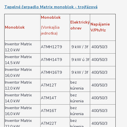
Tepelné čerpadlo Matrix monoblok - trojfázová
Monoblok
Elektrický
Napájanie
Monoblok
(Vonkajšia
ohrev
V/Ph/Hz
jednotka)
Inventor Matrix
ATMH12T9
9 kW / 3f
400/50/3
12,0 kW
Inventor Matrix
ATMH14T9
9 kW ú 3f
400/50/3
14,5 kW
Inventor Matrix
ATMH16T9
9 kW / 3f
400/50/3
16,0 kW
Inventor Matrix
bez
ATM12T
400/50/3
12,0 kW
kúrenia
Inventor Matrix
bez
ATM14T
400/50/3
14,0 kW
kúrenia
Inventor Matrix
bez
ATM16T
400/50/3
16,0 kW
kúrenia
Inventor Matrix
bez
ATM22T
400/50/3
22,0 kW
kúrenia