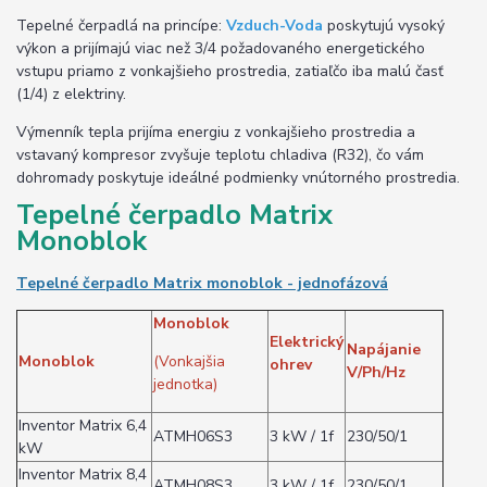
Tepelné čerpadlá na princípe:
Vzduch-Voda
poskytujú vysoký
výkon a prijímajú viac než 3/4 požadovaného energetického
vstupu priamo z vonkajšieho prostredia, zatiaľčo iba malú časť
(1/4) z elektriny.
Výmenník tepla prijíma energiu z vonkajšieho prostredia a
vstavaný kompresor zvyšuje teplotu chladiva (R32), čo vám
dohromady poskytuje ideálné podmienky vnútorného prostredia.
Tepelné čerpadlo Matrix
Monoblok
Tepelné čerpadlo Matrix monoblok - jednofázová
Monoblok
Elektrický
Napájanie
Monoblok
(Vonkajšia
ohrev
V/Ph/Hz
jednotka)
Inventor Matrix 6,4
ATMH06S3
3 kW / 1f
230/50/1
kW
Inventor Matrix 8,4
ATMH08S3
3 kW / 1f
230/50/1