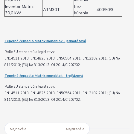
Inventor Matrix
bez
ATM30T
400/50/3
30,0 kW
kúrenia
Tepelné čerpadlo Matrix monoblok - jednofázová
Podle EU standardů a legislativy:
EN14511:2013; EN14825:2013; EN50564:2011; EN12102:2011; (EU) No
811/2013; (EU) No 813/2013; OJ 2014/C 207/02.
Tepelné čerpadlo Matrix monoblok - trojfázová
Podle EU standardů a legislativy:
EN14511:2013; EN14825:2013; EN50564:2011; EN12102:2011; (EU) No
811/2013; (EU) No 813/2013; OJ 2014/C 207/02.
Najnovšie
Najlacnejšie
Najdrahšie