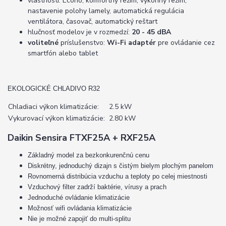
vlastnosti: Econo, komfortný režim, výkonný režim,
nastavenie polohy lamely, automatická regulácia
ventilátora, časovač, automatický reštart
hlučnosť modelov je v rozmedzí:
20 - 45 dBA
voliteľné
príslušenstvo:
Wi-Fi adaptér
pre ovládanie cez
smartfón alebo tablet
EKOLOGICKÉ CHLADIVO R32
Chladiaci výkon klimatizácie:
2.5 kW
Vykurovací výkon klimatizácie:
2.80 kW
Daikin Sensira FTXF25A + RXF25A
Základný model za bezkonkurenčnú cenu
Diskrétny, jednoduchý dizajn s čistým bielym plochým panelom
Rovnomerná distribúcia vzduchu a teploty po celej miestnosti
Vzduchový filter zadrží baktérie, vírusy a prach
Jednoduché ovládanie klimatizácie
Možnosť wifi ovládania klimatizácie
Nie je možné zapojiť do multi-splitu