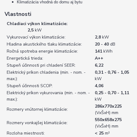
Klimatizácia vhodná do domu aj bytu
Vlastnosti
Chladiaci výkon klimatizácie:
2,5
kW
Vykurovací výkon klimatizácie:
2,8
kW
Hladina akustického tlaku klimatizácie:
20 - 40
dB
Ročná spotreba energie klimatizácie:
141
kWh
Energetická trieda:
A++
Stupeň účinnosti pri chladení SEER:
6,22
Elektrický príkon chladenia (min. - nom. -
0,31 - 0,76 - 1,05
max.):
kW
Stupeň účinnosti SCOP:
4,06
Elektrický príkon vykurovania (min. - nom. -
0,25 - 0,70 - 1,11
max.):
kW
286x770x225
Rozmery vnútornej klimatizácie:
(VxŠxH) mm
550x658x275
Rozmery vonkajšej klimatizácie:
(VxŠxH) mm
Rozloha miestnosti:
< 25
m²