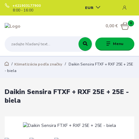
+421903177900
EUR
8:00 - 16:00
0
0,00 €
Menu
Klimatizácia podľa značky
Daikin Sensira FTXF + RXF 25E + 25E
- biela
Daikin Sensira FTXF + RXF 25E + 25E -
biela