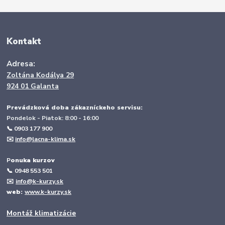
Kontakt
Adresa:
Zoltána Kodálya 29
924 01 Galanta
Prevádzková doba zákazníckeho servisu:
Pondelok - Piatok: 8:00 - 16:00
📞 0903 177 900
✉️
info@lacna-klima.sk
P
onuka kurzov
📞
0948 553 501
✉️
info@k-kurzy.sk
web:
www.k-kurzy.sk
Montáž klimatizácie