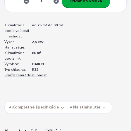
Pridať do košíka
Klimatizácia
od 25 m² do 30 m²
podľa veľkosti
miestnosti:
Výkon
2,5 kW
klimatizácie:
Klimatizácia
80 m³
podľa m³:
Výrobca:
DAIKIN
Typ chladiva:
R32
Strážiť cenu / dostupnosť
Kompletné špecifikácie
Na stiahnutie