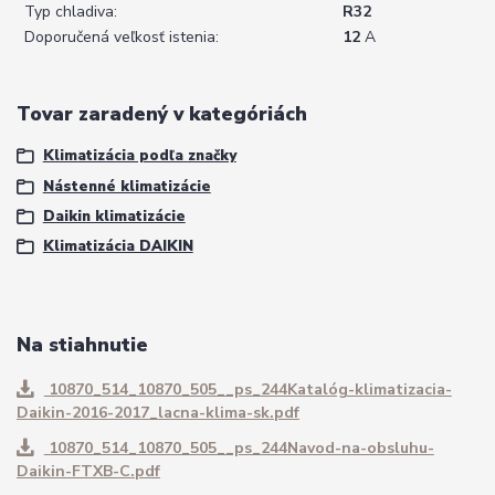
Typ chladiva:
R32
Doporučená veľkosť istenia:
12
A
Tovar zaradený v kategóriách
Klimatizácia podľa značky
Nástenné klimatizácie
Daikin klimatizácie
Klimatizácia DAIKIN
Na stiahnutie
10870_514_10870_505__ps_244Katalóg-klimatizacia-
Daikin-2016-2017_lacna-klima-sk.pdf
10870_514_10870_505__ps_244Navod-na-obsluhu-
Daikin-FTXB-C.pdf