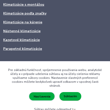
Klimatizácie s montážou
Klimatizácie podľa značky
Klimatizácie na kúrenie
Nástenné klimatizácie
Kazetové klimatizácie
Parapetné klimatizácie
Pre základnú funkčnosť, spríjemnenie používania webu, analytické
účely a v prípade udelenia súhlasu aj na účely cielenia reklamy
využívame súbory cookies. Nastavenie vlastných preferencií
cookies môžete kedykoľvek upraviť odkazom v spodnej časti
stránok.
Súhlasím
Nastavenia
Súhlas môžete odmietnuť
tu
.