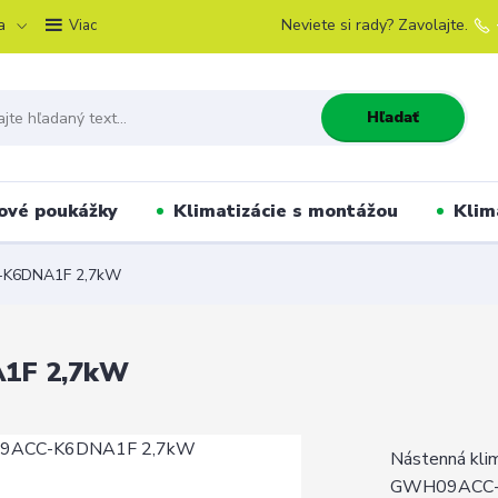
a
Neviete si rady? Zavolajte.
Viac
Hľadať
ové poukážky
Klimatizácie s montážou
Klim
-K6DNA1F 2,7kW
1F 2,7kW
Nástenná klim
GWH09ACC-K6