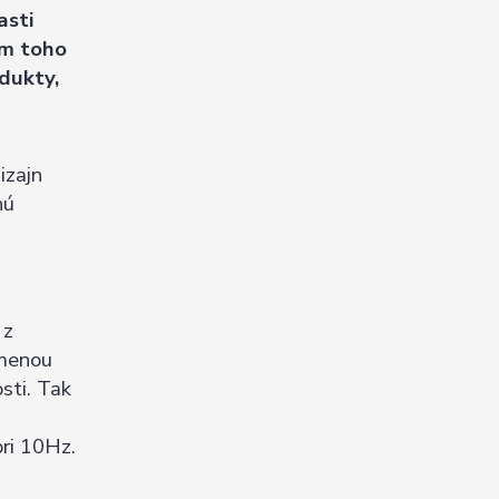
asti
em toho
dukty,
izajn
nú
 z
zmenou
sti. Tak
pri 10Hz.