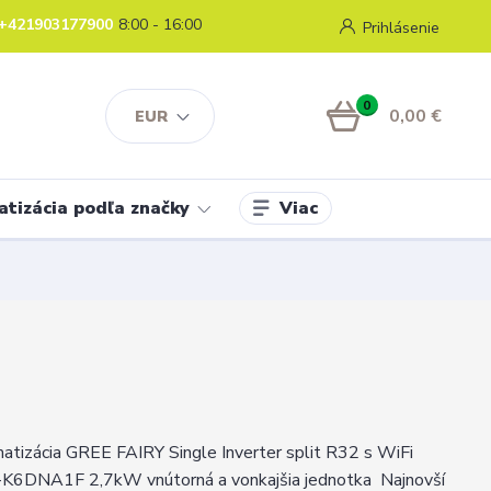
+421903177900
8:00 - 16:00
Prihlásenie
0
0,00 €
EUR
Viac
atizácia podľa značky
atizácia GREE FAIRY Single Inverter split R32 s WiFi
DNA1F 2,7kW vnútorná a vonkajšia jednotka Najnovší