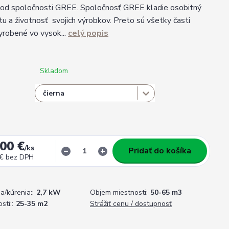
od spoločnosti GREE. Spoločnosť GREE kladie osobitný
tu a životnosť svojich výrobkov. Preto sú všetky časti
vyrobené vo vysok...
celý popis
Skladom
00 €
/
ks
Pridať do košíka
 €
bez DPH
a/kúrenia::
2,7 kW
Objem miestnosti:
50-65 m3
sti::
25-35 m2
Strážiť cenu / dostupnosť