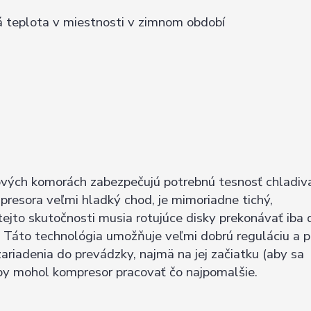
ná teplota v miestnosti v zimnom období
ových komorách zabezpečujú potrebnú tesnosť chladiv
esora veľmi hladký chod, je mimoriadne tichý,
ejto skutočnosti musia rotujúce disky prekonávať iba 
 Táto technológia umožňuje veľmi dobrú reguláciu a 
ariadenia do prevádzky, najmä na jej začiatku (aby sa
aby mohol kompresor pracovať čo najpomalšie.