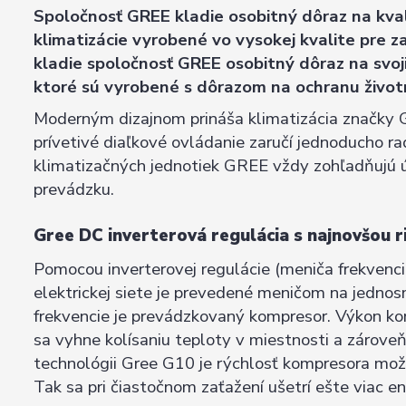
Spoločnosť GREE kladie osobitný dôraz na kvali
klimatizácie vyrobené vo vysokej kvalite pre 
kladie spoločnosť GREE osobitný dôraz na svoj
ktoré sú vyrobené s dôrazom na ochranu život
Moderným dizajnom prináša klimatizácia značky 
prívetivé diaľkové ovládanie zaručí jednoducho ra
klimatizačných jednotiek GREE vždy zohľadňujú ús
prevádzku.
Gree DC inverterová regulácia s najnovšou 
Pomocou inverterovej regulácie (meniča frekvenci
elektrickej siete je prevedené meničom na jed
frekvencie je prevádzkovaný kompresor. Výkon ko
sa vyhne kolísaniu teploty v miestnosti a zároveň
technológii Gree G10 je rýchlosť kompresora možné
Tak sa pri čiastočnom zaťažení ušetrí ešte viac en