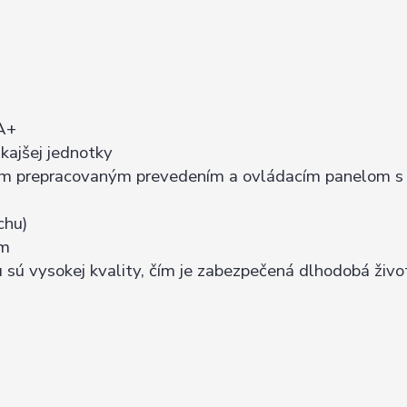
 A+
kajšej jednotky
hým prepracovaným prevedením a ovládacím panelom 
chu)
om
ú vysokej kvality, čím je zabezpečená dlhodobá živo