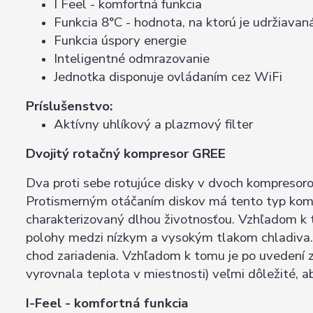
I Feel - komfortná funkcia
Funkcia 8°C - hodnota, na ktorú je udržiava
Funkcia úspory energie
Inteligentné odmrazovanie
Jednotka disponuje ovládaním cez WiFi
Príslušenstvo:
Aktívny uhlíkový a plazmový filter
Dvojitý rotačný kompresor GREE
Dva proti sebe rotujúce disky v dvoch kompresor
Protismerným otáčaním diskov má tento typ kompr
charakterizovaný dlhou životnosťou. Vzhľadom k t
polohy medzi nízkym a vysokým tlakom chladiva.
chod zariadenia. Vzhľadom k tomu je po uvedení z
vyrovnala teplota v miestnosti) veľmi dôležité, 
I-Feel - komfortná funkcia