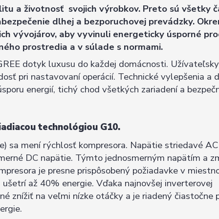
tu a životnosť svojich výrobkov. Preto sú všetky č
zabezpečenie dlhej a bezporuchovej prevádzky. Okr
ich vývojárov, aby vyvinuli energeticky úsporné pro
ného prostredia a v súlade s normami.
GREE dotyk luxusu do každej domácnosti. Užívateľsky
dosť pri nastavovaní operácií. Technické vylepšenia a d
poru energií, tichý chod všetkých zariadení a bezpeč
riadiacou
technológiou
G10.
e) sa mení rýchlosť kompresora. Napätie striedavé AC
nosmerné DC napätie. Týmto jednosmerným napätím a 
mpresora je presne prispôsobený požiadavke v miestno
 ušetrí až 40% energie. Vďaka najnovšej inverterovej
 znížiť na veľmi nízke otáčky a je riadený čiastočne 
ergie.