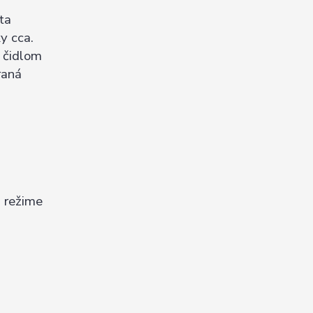
ta
y cca.
 čidlom
raná
i režime