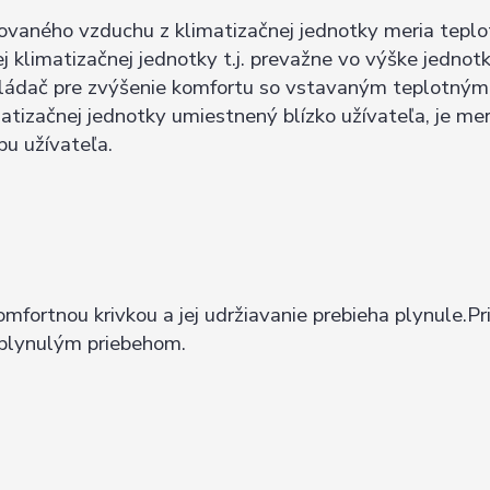
kovaného vzduchu z klimatizačnej jednotky meria teplo
 klimatizačnej jednotky t.j. prevažne vo výške jednotk
ovládač pre zvýšenie komfortu so vstavaným teplotným
matizačnej jednotky umiestnený blízko užívateľa, je me
bu užívateľa.
mfortnou krivkou a jej udržiavanie prebieha plynule.Pr
ý plynulým priebehom.