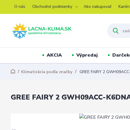
O nás
Obchodné podmienky
Ako nakupovať
Kariér
AKCIA
Výpredaj
Darček
Klimatizácia podľa značky
GREE FAIRY 2 GWH09ACC
GREE FAIRY 2 GWH09ACC-K6DNA