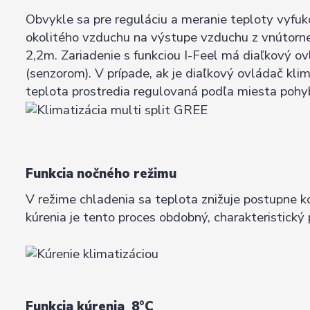
Obvykle sa pre reguláciu a meranie teploty vyfu
okolitého vzduchu na výstupe vzduchu z vnútornej
2,2m. Zariadenie s funkciou I-Feel má diaľkový 
(senzorom). V prípade, ak je diaľkový ovládač kli
teplota prostredia regulovaná podľa miesta pohy
Funkcia nočného režimu
V režime chladenia sa teplota znižuje postupne ko
kúrenia je tento proces obdobný, charakteristick
Funkcia kúrenia 8°C