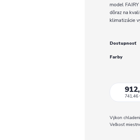
model FAIRY 
dôraz na kvali
klimatizácie 
Dostupnosť
Farby
912,
741,46
Výkon chladeni
Veľkosť miestno