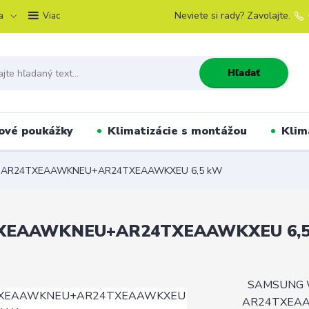
a
Neviete si rady? Zavolajte.
Viac
Hľadať
ové poukážky
Klimatizácie s montážou
Klim
nt AR24TXEAAWKNEU+AR24TXEAAWKXEU 6,5 kW
4TXEAAWKNEU+AR24TXEAAWKXEU 6,
SAMSUNG W
AR24TXEAA