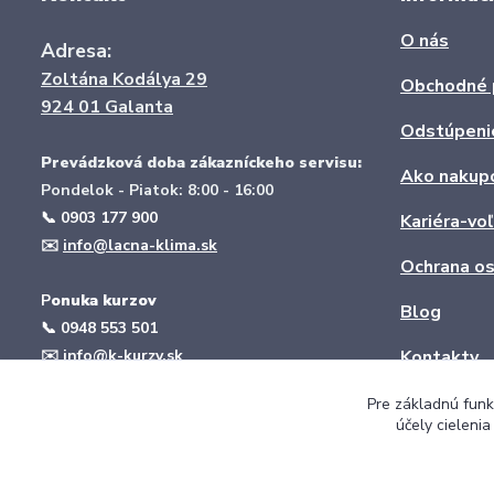
O nás
Adresa:
Zoltána Kodálya 29
Obchodné 
924 01 Galanta
Odstúpeni
Prevádzková doba zákazníckeho servisu:
Ako nakup
Pondelok - Piatok: 8:00 - 16:00
📞 0903 177 900
Kariéra-vo
✉️
info@lacna-klima.sk
Ochrana os
P
onuka kurzov
Blog
📞
0948 553 501
✉️
info@k-kurzy.sk
Kontakty
web:
www.k-kurzy.sk
Pre základnú funk
účely cieleni
Montáž klimatizácie