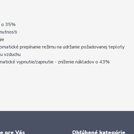
v o 35%
nutnosti
ie
tomatické prepínanie režimu na udržanie požadovanej teploty
du vzduchu
matické vypnutie/zapnutie - zníženie nákladov o 43%
e pre Vás
Obľúbené kategórie