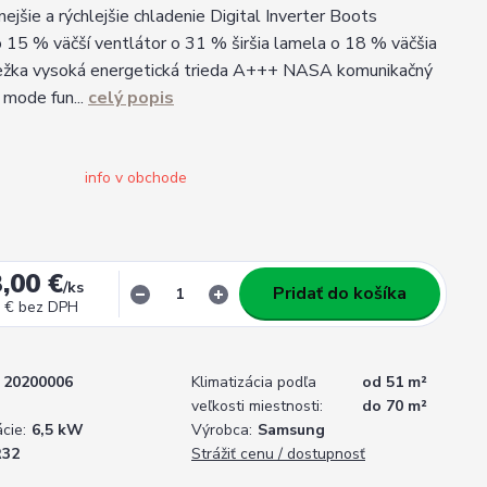
jšie a rýchlejšie chladenie Digital Inverter Boots
 15 % väčší ventlátor o 31 % širšia lamela o 18 % väčšia
iežka vysoká energetická trieda A+++ NASA komunikačný
mode fun...
celý popis
info v obchode
,00 €
/
ks
Pridať do košíka
 €
bez DPH
20200006
Klimatizácia podľa
od 51 m²
veľkosti miestnosti:
do 70 m²
cie:
6,5 kW
Výrobca:
Samsung
R32
Strážiť cenu / dostupnosť