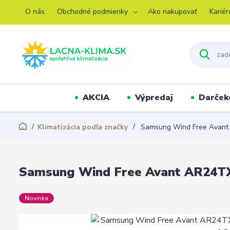
O nás
Obchodné podmienky
Ako nakupovať
Kariér
AKCIA
Výpredaj
Darček
Klimatizácia podľa značky
Samsung Wind Free Ava
Samsung Wind Free Avant AR2
Novinka