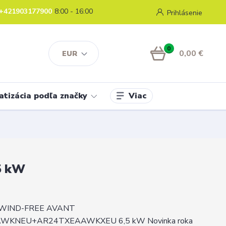
+421903177900
8:00 - 16:00
Prihlásenie
0
0,00 €
EUR
Viac
atizácia podľa značky
5 kW
IND-FREE AVANT
WKNEU+AR24TXEAAWKXEU 6,5 kW Novinka roka