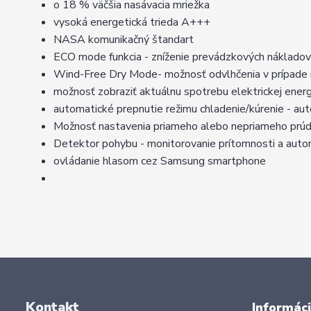
o 18 % väčšia nasávacia mriežka
vysoká energetická trieda A+++
NASA komunikačný štandart
ECO mode funkcia - zníženie prevádzkových náklado
Wind-Free Dry Mode- možnosť odvlhčenia v prípade 
možnosť zobraziť aktuálnu spotrebu elektrickej energ
automatické prepnutie režimu chladenie/kúrenie - au
Možnosť nastavenia priameho alebo nepriameho prú
Detektor pohybu - monitorovanie prítomnosti a auto
ovládanie hlasom cez Samsung smartphone
Kontakt
Informáci