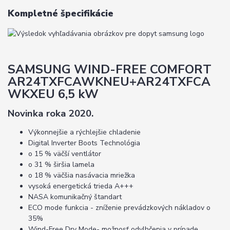
Kompletné špecifikácie
SAMSUNG WIND-FREE COMFORT
AR24TXFCAWKNEU+AR24TXFCA
WKXEU 6,5 kW
Novinka roka 2020.
Výkonnejšie a rýchlejšie chladenie
Digital Inverter Boots Technológia
o 15 % väčší ventlátor
o 31 % širšia lamela
o 18 % väčšia nasávacia mriežka
vysoká energetická trieda A+++
NASA komunikačný štandart
ECO mode funkcia - zníženie prevádzkových nákladov o
35%
Wind-Free Dry Mode- možnosť odvlhčenia v prípade