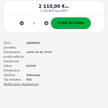
2 110,00 €
/
ks
1 715,45 €
bez DPH
Pridať do košíka
Číslo
20200010
produktu:
Klimatizácia
od 51 m² do 70 m²
podľa veľkosti
miestnosti:
Výkon
6,5 kW
klimatizácie:
Výrobca:
Samsung
Typ chladiva:
R32
Strážiť cenu / dostupnosť