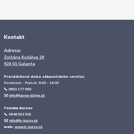
Kontakt
Adresa:
Zoltána Kodálya 29
924 01 Galanta
Prevádzková doba zákazníckeho servisu:
Pondelok - Piatok: 8:00 - 16:00
📞 0903 177 900
✉️
info@lacna-klima.sk
P
onuka kurzov
📞
0948 553 501
✉️
info@k-kurzy.sk
web:
www.k-kurzy.sk