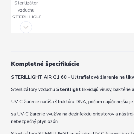
Kompletné špecifikácie
STERILLIGHT AIR G1 60 - Ultrafialové žiarenie na likvi
Sterilizátory vzduchu
Sterillight
likvidujú vírusy, baktérie
UV-C žiarenie narúša štruktúru DNA, pričom najúčinnejšia j
sa UV-C žiarenie využíva na dezinfekciu priestorov a nástr
nebezpečný plyn ozón.
Sterilizátory STERILLIHGT majú zdroj UV-C žiarenia bez t