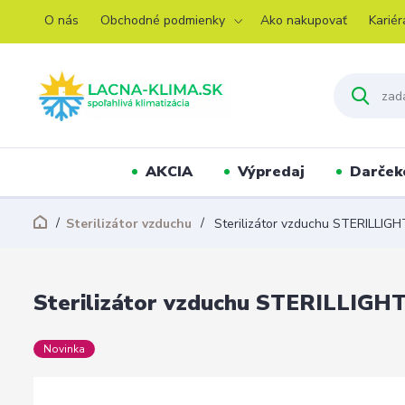
O nás
Obchodné podmienky
Ako nakupovať
Kariér
AKCIA
Výpredaj
Darček
Sterilizátor vzduchu
Sterilizátor vzduchu STERILLIGH
Sterilizátor vzduchu STERILLIGHT
Novinka