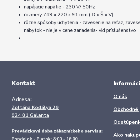
napájacie napätie - 230 V/ 50Hz
rozmery 749 x 220 x 91 mm ( D x Š x V)
rôzne spôsoby uchytenia - zavesenie na reťaz, zavesen
nábytok - nie je v cene zariadenia- viď príslušenstvo
Kontakt
Informáci
O nás
Adresa:
Zoltána Kodálya 29
Obchodné 
924 01 Galanta
Odstúpeni
Prevádzková doba zákazníckeho servisu:
Ako nakup
Pondelok - Piatok: 8:00 - 16:00