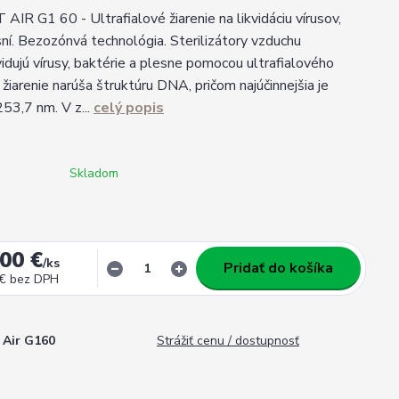
IR G1 60 - Ultrafialové žiarenie na likvidáciu vírusov,
sní. Bezozónvá technológia. Sterilizátory vzduchu
kvidujú vírusy, baktérie a plesne pomocou ultrafialového
 žiarenie narúša štruktúru DNA, pričom najúčinnejšia je
253,7 nm. V z...
celý popis
Skladom
00 €
/
ks
Pridať do košíka
 €
bez DPH
Air G160
Strážiť cenu / dostupnosť