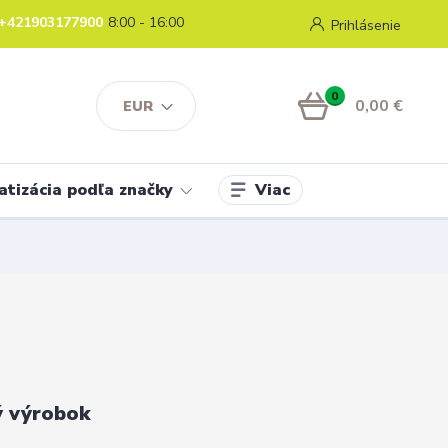
+421903177900
8:00 - 16:00
Prihlásenie
0
0,00 €
EUR
Viac
atizácia podľa značky
ý výrobok