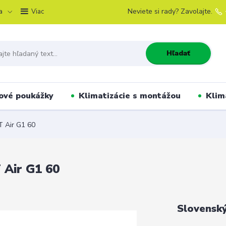
a
Neviete si rady? Zavolajte.
Viac
Hľadať
ové poukážky
Klimatizácie s montážou
Klim
T Air G1 60
 Air G1 60
Slovensk