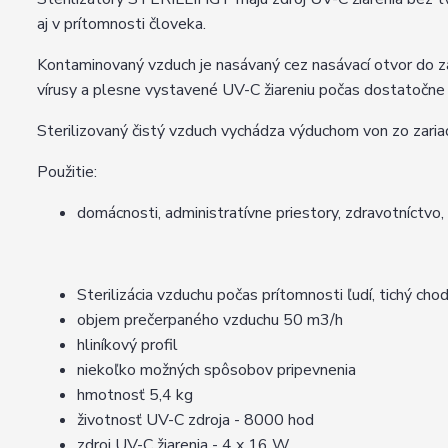
aj v prítomnosti človeka.
Kontaminovaný vzduch je nasávaný cez nasávací otvor do za
vírusy a plesne vystavené UV-C žiareniu počas dostatočne d
Sterilizovaný čistý vzduch vychádza výduchom von zo zaria
Použitie:
domácnosti, administratívne priestory, zdravotníctvo,
Sterilizácia vzduchu počas prítomnosti ľudí, tichý cho
objem prečerpaného vzduchu 50 m3/h
hliníkový profil
niekoľko možných spôsobov pripevnenia
hmotnosť 5,4 kg
životnosť UV-C zdroja - 8000 hod
zdroj UV-C žiarenia - 4 x 16 W