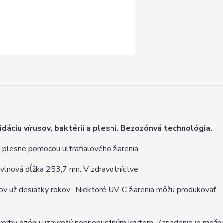
dáciu vírusov, baktérií a plesní. Bezozónvá technológia.
 a plesne pomocou ultrafialového žiarenia.
e vlnová dĺžka 253,7 nm. V zdravotníctve
ojov už desiatky rokov. Niektoré UV-C žiarenia môžu produkovať
vorby ozónu uzavretý nepriepustným krytom. Zariadenie je možné