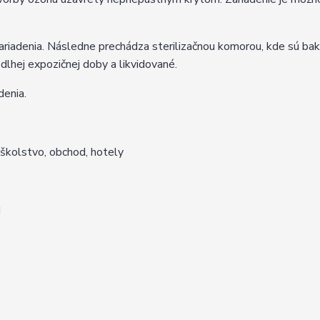
riadenia. Následne prechádza sterilizačnou komorou, kde sú bak
lhej expozičnej doby a likvidované.
denia.
 školstvo, obchod, hotely
d