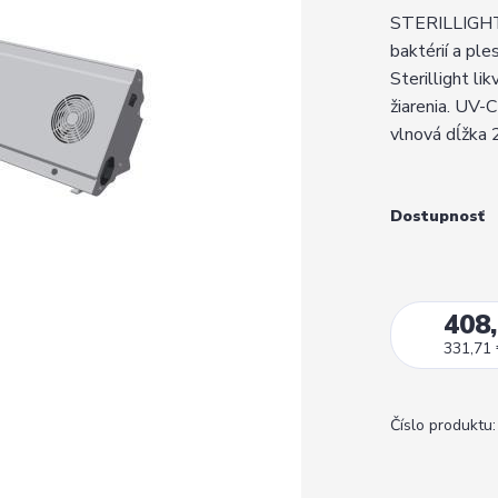
STERILLIGHT A
baktérií a ple
Sterillight li
žiarenia. UV-C
vlnová dĺžka 
Dostupnosť
408,
331,71
Číslo produktu: