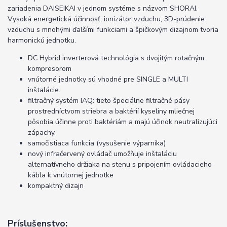
zariadenia DAISEIKAI v jednom systéme s názvom SHORAI.
Vysoká energetická účinnosť, ionizátor vzduchu, 3D-prúdenie
vzduchu s mnohými ďalšími funkciami a špičkovým dizajnom tvoria
harmonickú jednotku.
DC Hybrid inverterová technológia s dvojitým rotačným
kompresorom
vnútorné jednotky sú vhodné pre SINGLE a MULTI
inštalácie.
filtračný systém IAQ: tieto špeciálne filtračné pásy
prostredníctvom striebra a baktérií kyseliny mliečnej
pôsobia účinne proti baktériám a majú účinok neutralizujúci
zápachy.
samočistiaca funkcia (vysušenie výparníka)
nový infračervený ovládač umožňuje inštaláciu
alternatívneho držiaka na stenu s pripojením ovládacieho
kábla k vnútornej jednotke
kompaktný dizajn
Príslušenstvo: