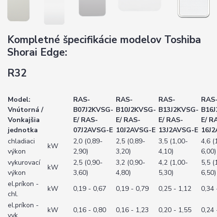
Kompletné špecifikácie modelov Toshiba
Shorai Edge:
R32
Model:
RAS-
RAS-
RAS-
RAS
Vnútorná /
B07J2KVSG-
B10J2KVSG-
B13J2KVSG-
B16
Vonkajšia
E/ RAS-
E/ RAS-
E/ RAS-
E/ R
jednotka
07J2AVSG-E
10J2AVSG-E
13J2AVSG-E
16J2
chladiaci
2,0 (0,89-
2,5 (0,89-
3,5 (1,00-
4,6 (
kW
výkon
2,90)
3,20)
4,10)
6,00)
vykurovací
2,5 (0,90-
3,2 (0,90-
4,2 (1,00-
5,5 (
kW
výkon
3,60)
4,80)
5,30)
6,50)
el.príkon -
kW
0,19 - 0,67
0,19 - 0,79
0,25 - 1,12
0,34 
chl.
el.príkon -
kW
0,16 - 0,80
0,16 - 1,23
0,20 - 1,55
0,24 
vyk.