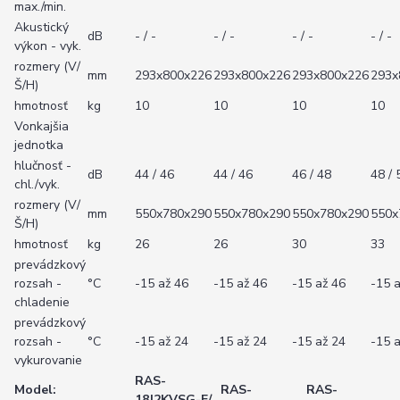
max./min.
Akustický
dB
- / -
- / -
- / -
- / -
výkon - vyk.
rozmery (V/
mm
293x800x226
293x800x226
293x800x226
293x
Š/H)
hmotnosť
kg
10
10
10
10
Vonkajšia
jednotka
hlučnosť -
dB
44 / 46
44 / 46
46 / 48
48 / 
chl./vyk.
rozmery (V/
mm
550x780x290
550x780x290
550x780x290
550x
Š/H)
hmotnosť
kg
26
26
30
33
prevádzkový
rozsah -
°C
-15 až 46
-15 až 46
-15 až 46
-15 
chladenie
prevádzkový
rozsah -
°C
-15 až 24
-15 až 24
-15 až 24
-15 
vykurovanie
RAS-
Model:
RAS-
RAS-
18J2KVSG-E/