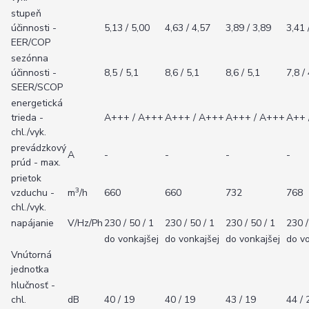
stupeň
účinnosti -
5,13 / 5,00
4,63 / 4,57
3,89 / 3,89
3,41 
EER/COP
sezónna
účinnosti -
8,5 / 5,1
8,6 / 5,1
8,6 / 5,1
7,8 /
SEER/SCOP
energetická
trieda -
A+++ / A+++
A+++ / A+++
A+++ / A+++
A++ 
chl./vyk.
prevádzkový
A
-
-
-
-
prúd - max.
prietok
3
vzduchu -
m
/h
660
660
732
768
chl./vyk.
napájanie
V/Hz/Ph
230 / 50 / 1
230 / 50 / 1
230 / 50 / 1
230 /
do vonkajšej
do vonkajšej
do vonkajšej
do vo
Vnútorná
jednotka
hlučnosť -
chl.
dB
40 / 19
40 / 19
43 / 19
44 / 