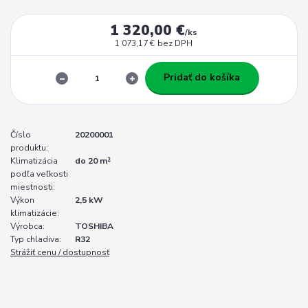
1 320,00 €
/
ks
1 073,17 €
bez DPH
Pridať do košíka
Číslo
20200001
produktu:
Klimatizácia
do 20 m²
podľa veľkosti
miestnosti:
Výkon
2,5 kW
klimatizácie:
Výrobca:
TOSHIBA
Typ chladiva:
R32
Strážiť cenu / dostupnosť