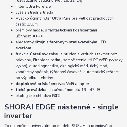
rozvádzanie vzduchu (veľ. 18, 22, 24)
Filter Ultra Pure 2.5
vyššia stredná trieda
Vysoko účinný filter Ultra Pure pre veľkosť prachových
častíc 2,5µm
prémiový model s fantastickými koeficientami
účinnosti
A+++
elegantný dizajn s
farebným stmievateľným LED
svetlom
funkcia
Careflow
zaisťuje prúdenie vzduchu takmer bez
prievanu, Fireplace režim , samočistenie, HI POWER (vysoký
výkon), autodiagnostika, ekologický mód, tichý mód,
komfortný spánok, týždenný časovač, automatický reštart
po výpadku elektriny
doplnkové príslušenstvo:
WiFi adaptér
tichá prevádzka
- hlučnosť modelu 19 - 47 dB
ekologické chladivo
R32
SHORAI EDGE nástenné - single
inverter
To najlepšie z univerzálneho modelu SUZUMI a prémiového