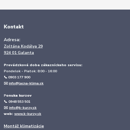
Kontakt
Adresa:
Zoltána Kodálya 29
924 01 Galanta
Prevádzková doba zákazníckeho servisu:
Pondelok - Piatok: 8:00 - 16:00
📞 0903 177 900
✉️
info@lacna-klima.sk
P
onuka kurzov
📞
0948 553 501
✉️
info@k-kurzy.sk
web:
www.k-kurzy.sk
Montáž klimatizácie