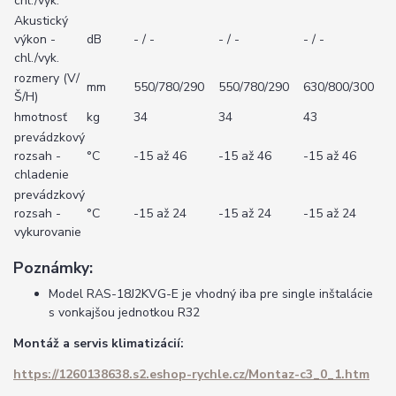
chl./vyk.
Akustický
výkon -
dB
- / -
- / -
- / -
chl./vyk.
rozmery (V/
mm
550/780/290
550/780/290
630/800/300
Š/H)
hmotnosť
kg
34
34
43
prevádzkový
rozsah -
°C
-15 až 46
-15 až 46
-15 až 46
chladenie
prevádzkový
rozsah -
°C
-15 až 24
-15 až 24
-15 až 24
vykurovanie
Poznámky:
Model RAS-18J2KVG-E je vhodný iba pre single inštalácie
s vonkajšou jednotkou R32
Montáž a servis klimatizácií:
https://1260138638.s2.eshop-rychle.cz/Montaz-c3_0_1.htm