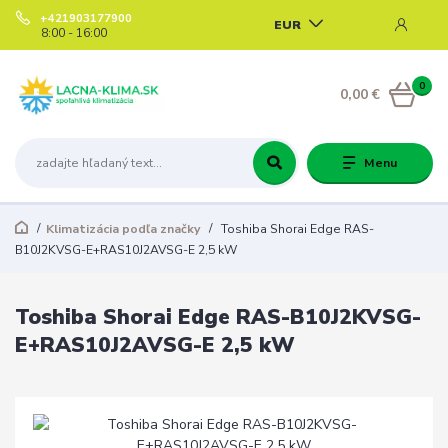
+421903177900
EUR
8:00 - 16:00
0
0,00 €
Menu
Klimatizácia podľa značky
Toshiba Shorai Edge RAS-
B10J2KVSG-E+RAS10J2AVSG-E 2,5 kW
Toshiba Shorai Edge RAS-B10J2KVSG-
E+RAS10J2AVSG-E 2,5 kW