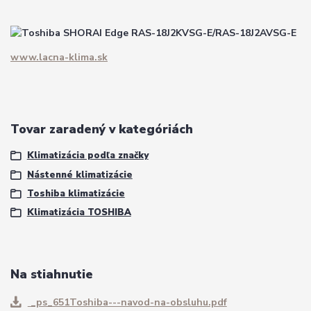
www.lacna-klima.sk
Tovar zaradený v kategóriách
Klimatizácia podľa značky
Nástenné klimatizácie
Toshiba klimatizácie
Klimatizácia TOSHIBA
Na stiahnutie
_ps_651Toshiba---navod-na-obsluhu.pdf