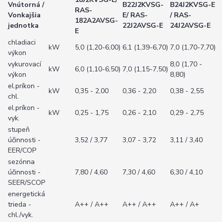
Vnútorná /
B22J2KVSG-
B24J2KVSG-E
RAS-
Vonkajšia
E/ RAS-
/ RAS-
182A2AVSG-
jednotka
22J2AVSG-E
24J2AVSG-E
E
chladiaci
kW
5,0 (1,20-6,00)
6,1 (1,39-6,70)
7,0 (1,70-7,70)
výkon
vykurovací
8,0 (1,70 -
kW
6,0 (1,10-6,50)
7,0 (1,15-7,50)
výkon
8,80)
el.príkon -
kW
0,35 - 2,00
0,36 - 2,20
0,38 - 2,55
chl.
el.príkon -
kW
0,25 - 1,75
0,26 - 2,10
0,29 - 2,75
vyk.
stupeň
účinnosti -
3,52 / 3,77
3,07 - 3,72
3,11 / 3,40
EER/COP
sezónna
účinnosti -
7,80 / 4,60
7,30 / 4,60
6,30 / 4,10
SEER/SCOP
energetická
trieda -
A++ / A++
A++ / A++
A++ / A+
chl./vyk.