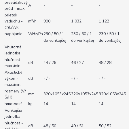
prevádzkový
A
-
-
-
prúd - max.
prietok
3
vzduchu -
m
/h
990
1 032
1 122
chl./vyk.
napájanie
V/Hz/Ph
230 / 50 / 1
230 / 50 / 1
230 / 50 / 1
do vonkajšej
do vonkajšej
do vonkajšej
Vnútorná
jednotka
hlučnosť -
dB
44 / 26
46 / 27
48 / 28
max./min.
Akustický
výkon -
dB
- / -
- / -
- / -
max./min.
rozmery (V/
mm
320x1053x245
320x1053x245
320x1053x245
Š/H)
hmotnosť
kg
14
14
14
Vonkajšia
jednotka
hlučnosť -
dB
48 / 50
49 / 51
50 / 52