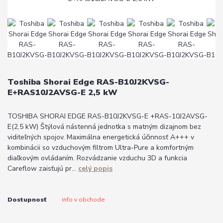
Toshiba Shorai Edge RAS-B10J2KVSG-
E+RAS10J2AVSG-E 2,5 kW
TOSHIBA SHORAI EDGE RAS-B10J2KVSG-E +RAS-10J2AVSG-
E(2,5 kW) Štýlová nástenná jednotka s matným dizajnom bez
viditeľných spojov. Maximálna energetická účinnosť A+++ v
kombinácii so vzduchovým filtrom Ultra-Pure a komfortným
diaľkovým ovládaním. Rozvádzanie vzduchu 3D a funkcia
Careflow zaisťujú pr...
celý popis
Dostupnosť
info v obchode