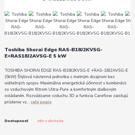
Toshiba Shorai Edge RAS-B18J2KVSG-
E+RAS18J2AVSG-E 5 kW
TOSHIBA SHORAI EDGE RAS-B18J2KVSG-E +RAS-18J2AVSG-E
(5kW) Štýlová nástenná jednotka s matným dizajnom bez
viditeľných spojov. Maximálna energetická účinnosť v kombinácii
so vzduchovým filtrom Ultra-Pure a komfortným diaľkovým
ovládaním. Rozvádzanie vzduchu 3D a funkcia Careflow zaisťujú
prúdenie vz...
celý popis
Dostupnosť
info v obchode