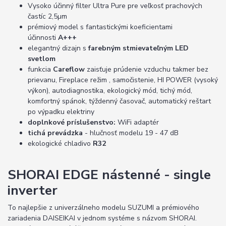
Vysoko účinný filter Ultra Pure pre veľkosť prachových
častíc 2,5µm
prémiový model s fantastickými koeficientami
účinnosti
A+++
elegantný dizajn s
farebným stmievateľným LED
svetlom
funkcia
Careflow
zaisťuje prúdenie vzduchu takmer bez
prievanu, Fireplace režim , samočistenie, HI POWER (vysoký
výkon), autodiagnostika, ekologický mód, tichý mód,
komfortný spánok, týždenný časovač, automatický reštart
po výpadku elektriny
doplnkové príslušenstvo:
WiFi adaptér
tichá prevádzka
- hlučnosť modelu 19 - 47 dB
ekologické chladivo
R32
SHORAI EDGE nástenné - single
inverter
To najlepšie z univerzálneho modelu SUZUMI a prémiového
zariadenia DAISEIKAI v jednom systéme s názvom SHORAI.