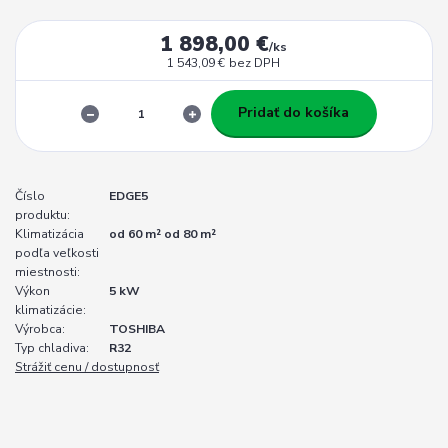
1 898,00 €
/
ks
1 543,09 €
bez DPH
Pridať do košíka
Číslo
EDGE5
produktu:
Klimatizácia
od 60 m² od 80 m²
podľa veľkosti
miestnosti:
Výkon
5 kW
klimatizácie:
Výrobca:
TOSHIBA
Typ chladiva:
R32
Strážiť cenu / dostupnosť