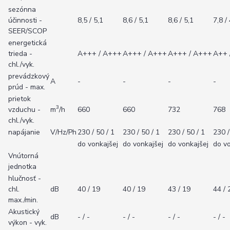
sezónna
účinnosti -
8,5 / 5,1
8,6 / 5,1
8,6 / 5,1
7,8 /
SEER/SCOP
energetická
trieda -
A+++ / A+++
A+++ / A+++
A+++ / A+++
A++ 
chl./vyk.
prevádzkový
A
-
-
-
-
prúd - max.
prietok
3
vzduchu -
m
/h
660
660
732
768
chl./vyk.
napájanie
V/Hz/Ph
230 / 50 / 1
230 / 50 / 1
230 / 50 / 1
230 /
do vonkajšej
do vonkajšej
do vonkajšej
do vo
Vnútorná
jednotka
hlučnosť -
chl.
dB
40 / 19
40 / 19
43 / 19
44 / 
max./min.
Akustický
dB
- / -
- / -
- / -
- / -
výkon - vyk.