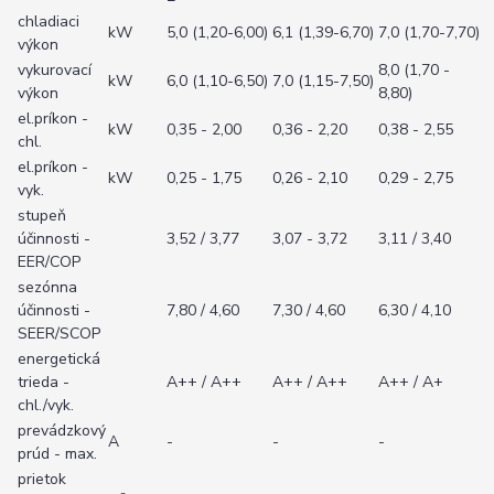
chladiaci
kW
5,0 (1,20-6,00)
6,1 (1,39-6,70)
7,0 (1,70-7,70)
výkon
vykurovací
8,0 (1,70 -
kW
6,0 (1,10-6,50)
7,0 (1,15-7,50)
výkon
8,80)
el.príkon -
kW
0,35 - 2,00
0,36 - 2,20
0,38 - 2,55
chl.
el.príkon -
kW
0,25 - 1,75
0,26 - 2,10
0,29 - 2,75
vyk.
stupeň
účinnosti -
3,52 / 3,77
3,07 - 3,72
3,11 / 3,40
EER/COP
sezónna
účinnosti -
7,80 / 4,60
7,30 / 4,60
6,30 / 4,10
SEER/SCOP
energetická
trieda -
A++ / A++
A++ / A++
A++ / A+
chl./vyk.
prevádzkový
A
-
-
-
prúd - max.
prietok