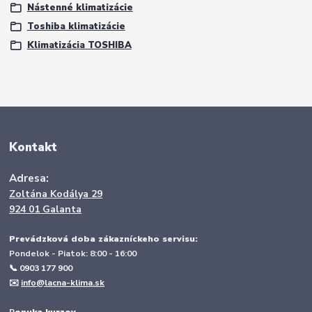
Nástenné klimatizácie
Toshiba klimatizácie
Klimatizácia TOSHIBA
Kontakt
Adresa:
Zoltána Kodálya 29
924 01 Galanta
Prevádzková doba zákazníckeho servisu:
Pondelok - Piatok: 8:00 - 16:00
📞 0903 177 900
✉️
info@lacna-klima.sk
P
onuka kurzov