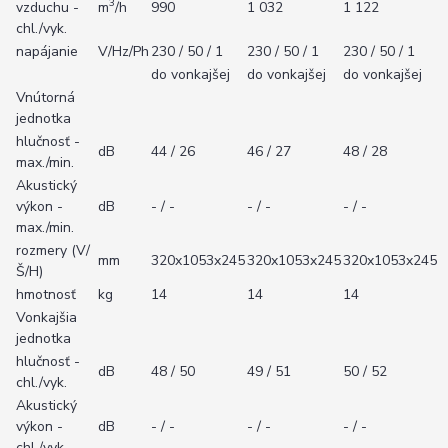
3
vzduchu -
m
/h
990
1 032
1 122
chl./vyk.
napájanie
V/Hz/Ph
230 / 50 / 1
230 / 50 / 1
230 / 50 / 1
do vonkajšej
do vonkajšej
do vonkajšej
Vnútorná
jednotka
hlučnosť -
dB
44 / 26
46 / 27
48 / 28
max./min.
Akustický
výkon -
dB
- / -
- / -
- / -
max./min.
rozmery (V/
mm
320x1053x245
320x1053x245
320x1053x245
Š/H)
hmotnosť
kg
14
14
14
Vonkajšia
jednotka
hlučnosť -
dB
48 / 50
49 / 51
50 / 52
chl./vyk.
Akustický
výkon -
dB
- / -
- / -
- / -
chl./vyk.