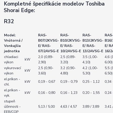
Kompletné špecifikácie modelov Toshiba
Shorai Edge:
R32
Model:
RAS-
RAS-
RAS-
RAS
Vnútorná /
B07J2KVSG-
B10J2KVSG-
B13J2KVSG-
B16
Vonkajšia
E/ RAS-
E/ RAS-
E/ RAS-
E/ R
jednotka
07J2AVSG-E
10J2AVSG-E
13J2AVSG-E
16J2
chladiaci
2,0 (0,89-
2,5 (0,89-
3,5 (1,00-
4,6 (
kW
výkon
2,90)
3,20)
4,10)
6,00)
vykurovací
2,5 (0,90-
3,2 (0,90-
4,2 (1,00-
5,5 (
kW
výkon
3,60)
4,80)
5,30)
6,50)
el.príkon -
kW
0,19 - 0,67
0,19 - 0,79
0,25 - 1,12
0,34 
chl.
el.príkon -
kW
0,16 - 0,80
0,16 - 1,23
0,20 - 1,55
0,24 
vyk.
stupeň
účinnosti -
5,13 / 5,00
4,63 / 4,57
3,89 / 3,89
3,41 
EER/COP