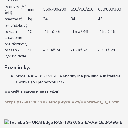
rozmery (V/
mm
550/780/290
550/780/290
630/800/300
Š/H)
hmotnosť
kg
34
34
43
prevádzkový
rozsah -
°C
-15 až 46
-15 až 46
-15 až 46
chladenie
prevádzkový
rozsah -
°C
-15 až 24
-15 až 24
-15 až 24
vykurovanie
Poznámky:
Model RAS-18J2KVG-E je vhodný iba pre single inštalácie
s vonkajšou jednotkou R32
Montáž a servis klimatizácií:
https://1260138638.s2.eshop-rychle.cz/Montaz-c3_0_1.htm