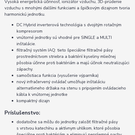
Vysoká energetická účinnosť, ionizátor vzduchu, 3D-prúdenie
vzduchu s mnohými ďalšími funkciami a špičkovým dizajnom tvoria
harmonickú jednotku.
DC Hybrid inverterová technológia s dvojitým rotačným
kompresorom
vnútorné jednotky sú vhodné pre SINGLE a MULTI
inštalácie.
filtračný systém IAQ: tieto špeciálne filtračné pásy
prostredníctvom striebra a baktérií kyseliny mliečnej
pôsobia účinne proti baktériám a majú účinok neutralizujúci
zápachy.
samočistiaca funkcia (vysušenie výparníka)
nový infračervený ovládač umožňuje inštaláciu
alternatívneho držiaka na stenu s pripojením ovládacieho
kábla k vnútornej jednotke
kompaktný dizajn
Príslušenstvo:
dodatočne sa môžu do jednotky založiť filtračné pásy
s vrstvou katechínu a aktívnym uhlíkom, ktoré pôsobia
špeciálne proti baktériám a eliminujú nepríjemné pachy