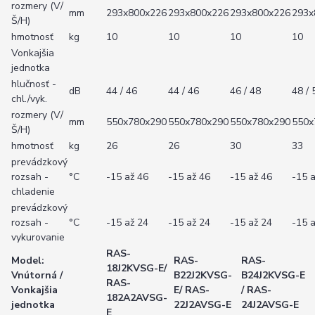
rozmery (V/
mm
293x800x226
293x800x226
293x800x226
293x
Š/H)
hmotnosť
kg
10
10
10
10
Vonkajšia
jednotka
hlučnosť -
dB
44 / 46
44 / 46
46 / 48
48 / 
chl./vyk.
rozmery (V/
mm
550x780x290
550x780x290
550x780x290
550x
Š/H)
hmotnosť
kg
26
26
30
33
prevádzkový
rozsah -
°C
-15 až 46
-15 až 46
-15 až 46
-15 
chladenie
prevádzkový
rozsah -
°C
-15 až 24
-15 až 24
-15 až 24
-15 
vykurovanie
RAS-
Model:
RAS-
RAS-
18J2KVSG-E/
Vnútorná /
B22J2KVSG-
B24J2KVSG-E
RAS-
Vonkajšia
E/ RAS-
/ RAS-
182A2AVSG-
jednotka
22J2AVSG-E
24J2AVSG-E
E