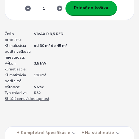
Pridať do košíka
Číslo
VIVAX R 3,5 RED
produktu:
Klimatizácia
od 30 m² do 45 m²
podľa veľkosti
miestnosti:
Výkon
3,5 kW
klimatizácie:
Klimatizácia
120 m³
podľa m³:
Výrobca:
Vivax
Typ chladiva:
R32
Strážiť cenu / dostupnosť
Kompletné špecifikácie
Na stiahnutie