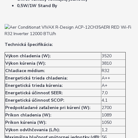
0,5W/1W Stand By
Technická špecifikácia:
Výkon chladenia (W):
3520
Výkon kúrenia (W):
3810
Chladiace médium:
R32
Energetická trieda chladenia:
A++
Energetická trieda kúrenia:
A+
Energetická účinnosť SEER:
7,0
Energetická účinnosť SCOP:
4,1
Predpokladané zaťaženie pri kúrení (W):
2700
Príkon chladenia (W):
1089
Príkon kúrenia (W):
1050
Výkon odvlhčovania (L/h):
1,2
Maximálna hlučnosť vnútornej jednotky (dB):
56