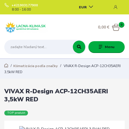
+421903177900
EUR
8:00 - 16:00
0
0,00 €
Menu
Klimatizácia podľa značky
VIVAX R-Design ACP-12CH35AERI
3,5kW RED
VIVAX R-Design ACP-12CH35AERI
3,5kW RED
TOP produkt