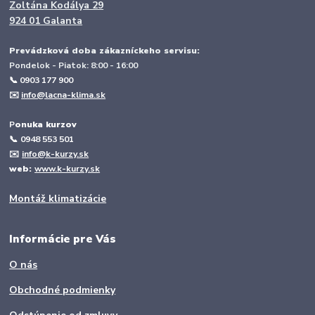
Zoltána Kodálya 29
924 01 Galanta
Prevádzková doba zákazníckeho servisu:
Pondelok - Piatok: 8:00 - 16:00
📞 0903 177 900
✉️
info@lacna-klima.sk
P
onuka kurzov
📞
0948 553 501
✉️
info@k-kurzy.sk
web:
www.k-kurzy.sk
Montáž klimatizácie
Informácie pre Vás
O nás
Obchodné podmienky