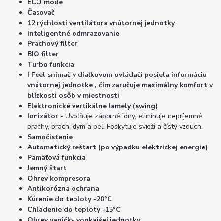
ECO mode
Časovač
12 rýchlosti ventilátora vnútornej jednotky
Inteligentné odmrazovanie
Prachový filter
BIO filter
Turbo funkcia
I Feel snímač v diaľkovom ovládači posiela informáciu
vnútornej jednotke , čím zaručuje maximálny komfort v
blízkosti osôb v miestnosti
Elektronické vertikálne lamely (swing)
Ionizátor -
Uvoľňuje záporné ióny, eliminuje nepríjemné
prachy, prach, dym a peľ. Poskytuje svieži a čístý vzduch.
Samočistenie
Automatický reštart (po výpadku elektrickej energie)
Pamäťová funkcia
Jemný štart
Ohrev kompresora
Antikorózna ochrana
Kúrenie do teploty -20°C
Chladenie do teploty -15°C
Ohrev vaničky vonkajšej jednotky