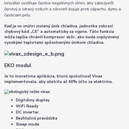
Ionizátor uvoľňuje častice negatívnych iónov, aby zabezpečil
čerstvý a zdravý vzduch a zároveň bojuje proti zápachu, dymu a
časticiam peľu.
Keď je vo vnútri zistený únik chladiva, jednotka zobrazí
chybový kód „CE“ a automaticky sa vypne. Táto funkcia
môže lepšie chrániť kompresor skôr, ako bude ovplyvnený
vysokými teplotami spôsobenými únikom chladiva.
EKO modul
Je to inovatívna aplikácia, ktorú spoločnosť Vivax
implementovala, aby ušetrila až 60% účtu za elektrinu.
Digitálny display
WiFi Ready
DC inverter
Bezhlučná prevádzka
Sleep mode