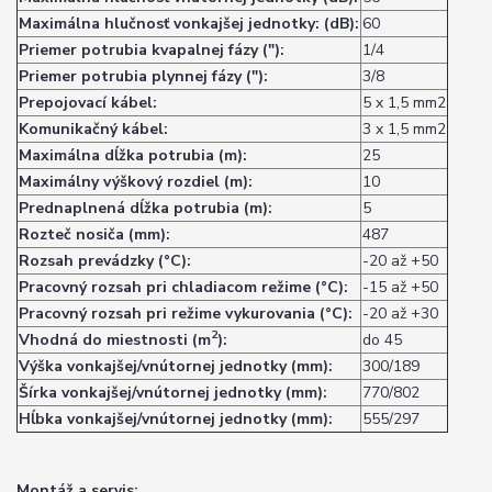
Maximálna hlučnosť vonkajšej jednotky: (dB):
60
Priemer potrubia kvapalnej fázy ("):
1/4
Priemer potrubia plynnej fázy ("):
3/8
Prepojovací kábel:
5 x 1,5 mm2
Komunikačný kábel:
3 x 1,5 mm2
Maximálna dĺžka potrubia (m):
25
Maximálny výškový rozdiel (m):
10
Prednaplnená dĺžka potrubia (m):
5
Rozteč nosiča (mm):
487
Rozsah prevádzky (°C):
-20 až +50
Pracovný rozsah pri chladiacom režime (°C):
-15 až +50
Pracovný rozsah pri režime vykurovania (°C):
-20 až +30
2
Vhodná do miestnosti (m
):
do 45
Výška vonkajšej/vnútornej jednotky (mm):
300/189
Šírka vonkajšej/vnútornej jednotky (mm):
770/802
Hĺbka vonkajšej/vnútornej jednotky (mm):
555/297
Montáž a servis: