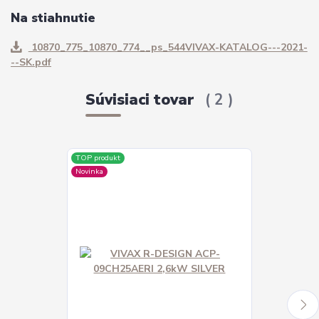
Na stiahnutie
10870_775_10870_774__ps_544VIVAX-KATALOG---2021-
--SK.pdf
Súvisiaci tovar
2
TOP produkt
TOP produkt
Novinka