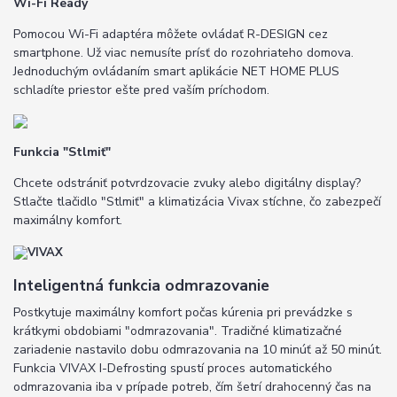
Wi-Fi Ready
Pomocou Wi-Fi adaptéra môžete ovládať R-DESIGN cez
smartphone. Už viac nemusíte prísť do rozohriateho domova.
Jednoduchým ovládaním smart aplikácie NET HOME PLUS
schladíte priestor ešte pred vaším príchodom.
Funkcia "Stlmiť"
Chcete odstrániť potvrdzovacie zvuky alebo digitálny display?
Stlačte tlačidlo "Stlmiť" a klimatizácia Vivax stíchne, čo zabezpečí
maximálny komfort.
Inteligentná funkcia odmrazovanie
Postkytuje maximálny komfort počas kúrenia pri prevádzke s
krátkymi obdobiami "odmrazovania". Tradičné klimatizačné
zariadenie nastavilo dobu odmrazovania na 10 minúť až 50 minút.
Funkcia VIVAX I-Defrosting spustí proces automatického
odmrazovania iba v prípade potreb, čím šetrí drahocenný čas na