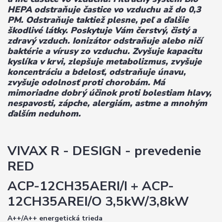
HEPA odstraňuje častice vo vzduchu až do 0,3
PM. Odstraňuje taktiež plesne, peľ a ďalšie
škodlivé látky. Poskytuje Vám čerstvý, čistý a
zdravý vzduch. Ionizátor odstraňuje alebo ničí
baktérie a vírusy zo vzduchu. Zvyšuje kapacitu
kyslíka v krvi, zlepšuje metabolizmus, zvyšuje
koncentráciu a bdelosť, odstraňuje únavu,
zvyšuje odolnosť proti chorobám. Má
mimoriadne dobrý účinok proti bolestiam hlavy,
nespavosti, zápche, alergiám, astme a mnohým
ďalším neduhom
.
VIVAX R - DESIGN - prevedenie
RED
ACP-12CH35AERI/I + ACP-
12CH35AREI/O 3,5kW/3,8kW
A++/A++ energetická trieda