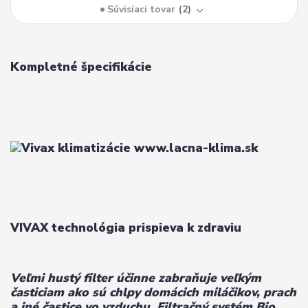
Súvisiaci tovar
2
Kompletné špecifikácie
VIVAX technológia prispieva k zdraviu
Veľmi hustý filter účinne zabraňuje veľkým
časticiam ako sú chlpy domácich miláčikov, prach
a iné častice vo vzduchu. Filtračný systém Bio