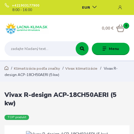
+421903177900
EUR
8:00 - 16:00
0
0,00 €
Menu
Klimatizácia podľa značky
Vivax klimatizácie
Vivax R-
design ACP-18CH50AERI (5 kw)
Vivax R-design ACP-18CH50AERI (5
kw)
TOP produkt