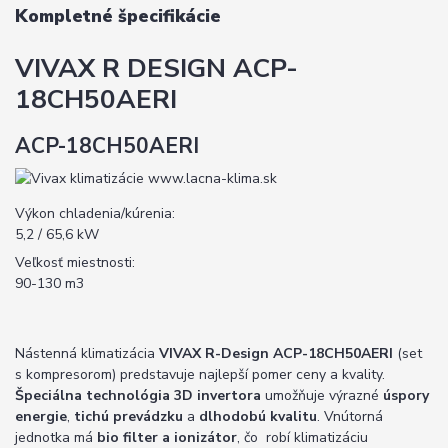
Kompletné špecifikácie
VIVAX R DESIGN ACP-
18CH50AERI
ACP-18CH50AERI
Výkon chladenia/kúrenia:
5,2 / 65,6 kW
Veľkosť miestnosti:
90-130 m3
Nástenná klimatizácia
VIVAX R-Design ACP-18CH50AERI
(set
s kompresorom) predstavuje najlepší pomer ceny a kvality.
Špeciálna technológia 3D invertora
umožňuje výrazné
úspory
energie
,
tichú prevádzku
a
dlhodobú kvalitu
. Vnútorná
jednotka má
bio filter a ionizátor
, čo robí klimatizáciu