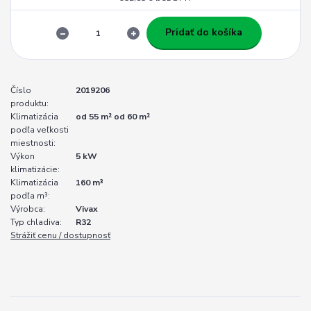
Pridať do košíka
Číslo
2019206
produktu:
Klimatizácia
od 55 m² od 60 m²
podľa veľkosti
miestnosti:
Výkon
5 kW
klimatizácie:
Klimatizácia
160 m³
podľa m³:
Výrobca:
Vivax
Typ chladiva:
R32
Strážiť cenu / dostupnosť