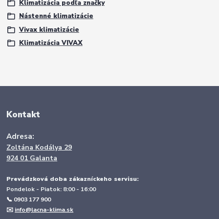
Klimatizácia podľa značky
Nástenné klimatizácie
Vivax klimatizácie
Klimatizácia VIVAX
Kontakt
Adresa:
Zoltána Kodálya 29
924 01 Galanta
Prevádzková doba zákazníckeho servisu:
Pondelok - Piatok: 8:00 - 16:00
📞 0903 177 900
✉️
info@lacna-klima.sk