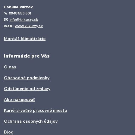
P
onuka kurzov
📞
0948 553 501
✉️
info@k-kurzy.sk
web:
www.k-kurzy.sk
Montáž klimatizácie
Informácie pre Vás
O nás
Obchodné podmienky
Odstúpenie od zmluvy
Ako nakupovať
Kariéra-voľné pracovné miesta
Ochrana osobných údajov
Blog