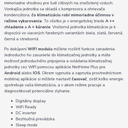
mimoriadne vhodnou pre ľudí citlivých na znečistený vzduch.
Vonkajšia jednotka sa skladá s kompresora a ohrievača
kondenzátora,
čo klimatizáciu robí mimoriadne účinnou v
režime vykurovania
. To všetko je v energetickej triede
A ++
chladenie
a
A + kúrenie
. Vnútorná jednotka klimatizácie je k
dispozícii vo viacerých farebných variantách: biela, zlatá, červená,
čierná a strieborná.
Po dokúpení
WIFI modulu
môžete rozšíriť funkcie zariadenia.
Jednoducho ho zasuniete do klimatizačnej jednotky a máte
možnosť jednoduchého pripojenia a ovládania klimatizačnej
jednotky cez WIFI pomocou aplikácie NetHome Plus pre
Android
alebo
IOS
. Okrem vypnutia a zapnutia prostredníctvom
mobilnej aplikácie si môžete nastaviť
časovač
, zistiť koľko energie
spotrebuje vaša klimatizácia, a v akom režime pracuje a
diagnostikovať potenciálne zlyhanie.
Digitálny display
WiFi Ready
DC inverter
Bezhlučná prevádzka
Sleep mode