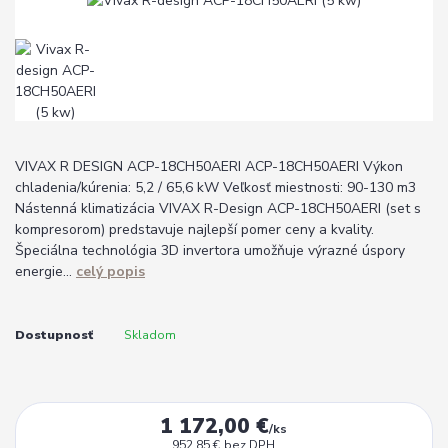
VIVAX R DESIGN ACP-18CH50AERI ACP-18CH50AERI Výkon
chladenia/kúrenia: 5,2 / 65,6 kW Veľkosť miestnosti: 90-130 m3
Nástenná klimatizácia VIVAX R-Design ACP-18CH50AERI (set s
kompresorom) predstavuje najlepší pomer ceny a kvality.
Špeciálna technológia 3D invertora umožňuje výrazné úspory
energie...
celý popis
Dostupnosť
Skladom
1 172,00 €
/
ks
952,85 €
bez DPH