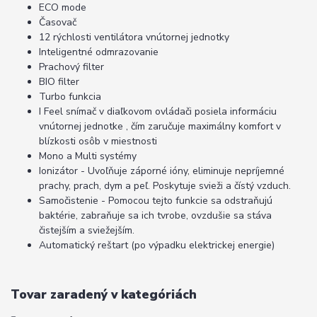
ECO mode
Časovač
12 rýchlosti ventilátora vnútornej jednotky
Inteligentné odmrazovanie
Prachový filter
BIO filter
Turbo funkcia
I Feel snímač v diaľkovom ovládači posiela informáciu
vnútornej jednotke , čím zaručuje maximálny komfort v
blízkosti osôb v miestnosti
Mono a Multi systémy
Ionizátor - Uvoľňuje záporné ióny, eliminuje nepríjemné
prachy, prach, dym a peľ. Poskytuje svieži a čístý vzduch.
Samočistenie - Pomocou tejto funkcie sa odstraňujú
baktérie, zabraňuje sa ich tvrobe, ovzdušie sa stáva
čistejším a sviežejším.
Automatický reštart (po výpadku elektrickej energie)
Tovar zaradený v kategóriách