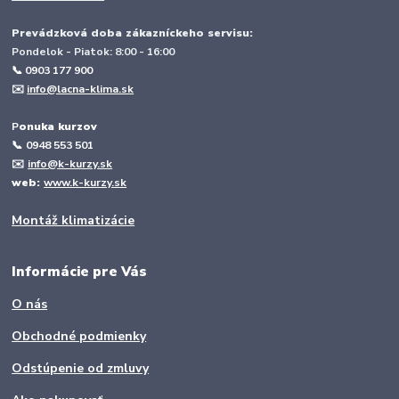
Prevádzková doba zákazníckeho servisu:
Pondelok - Piatok: 8:00 - 16:00
📞 0903 177 900
✉️
info@lacna-klima.sk
P
onuka kurzov
📞
0948 553 501
✉️
info@k-kurzy.sk
web:
www.k-kurzy.sk
Montáž klimatizácie
Informácie pre Vás
O nás
Obchodné podmienky
Odstúpenie od zmluvy