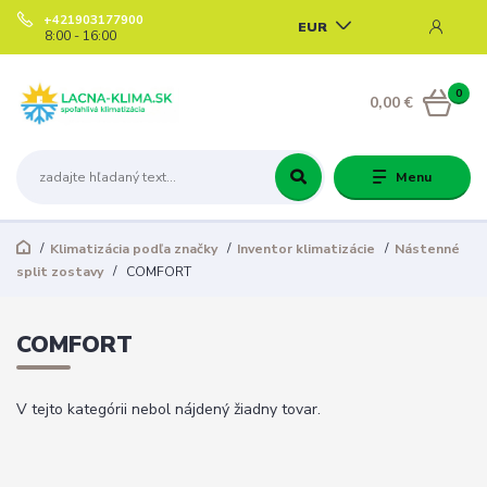
+421903177900
EUR
8:00 - 16:00
0
0,00 €
Menu
Klimatizácia podľa značky
Inventor klimatizácie
Nástenné
split zostavy
COMFORT
COMFORT
V tejto kategórii nebol nájdený žiadny tovar.