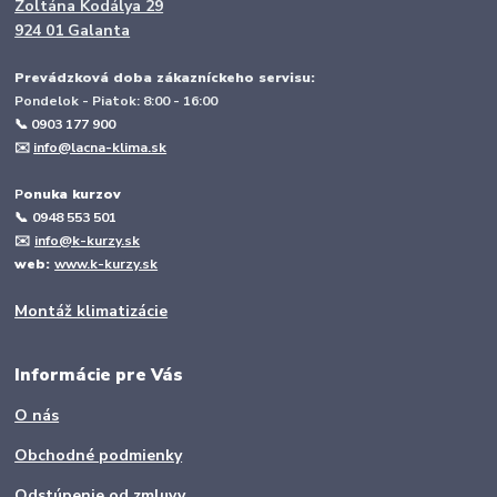
Zoltána Kodálya 29
924 01 Galanta
Prevádzková doba zákazníckeho servisu:
Pondelok - Piatok: 8:00 - 16:00
📞 0903 177 900
✉️
info@lacna-klima.sk
P
onuka kurzov
📞
0948 553 501
✉️
info@k-kurzy.sk
web:
www.k-kurzy.sk
Montáž klimatizácie
Informácie pre Vás
O nás
Obchodné podmienky
Odstúpenie od zmluvy