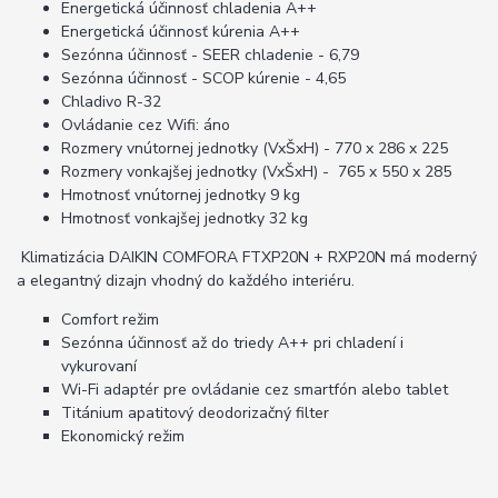
Energetická účinnosť chladenia A++
Energetická účinnosť kúrenia A++
Sezónna účinnosť - SEER chladenie - 6,79
Sezónna účinnosť - SCOP kúrenie - 4,65
Chladivo R-32
Ovládanie cez Wifi: áno
Rozmery vnútornej jednotky (VxŠxH) - 770 x 286 x 225
Rozmery vonkajšej jednotky (VxŠxH) - 765 x 550 x 285
Hmotnosť vnútornej jednotky 9 kg
Hmotnosť vonkajšej jednotky 32 kg
Klimatizácia DAIKIN COMFORA FTXP20N + RXP20N má moderný
a elegantný dizajn vhodný do každého interiéru.
Comfort režim
Sezónna účinnosť až do triedy A++ pri chladení i
vykurovaní
Wi-Fi adaptér pre ovládanie cez smartfón alebo tablet
Titánium apatitový deodorizačný filter
Ekonomický režim