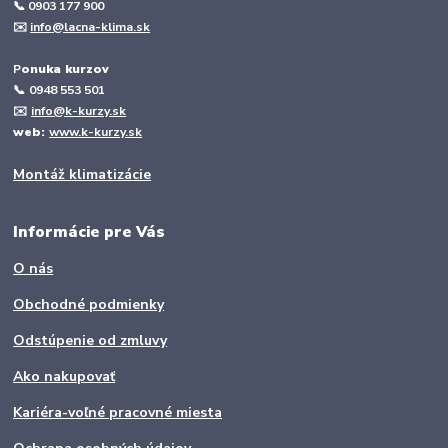
📞 0903 177 900
✉️
info@lacna-klima.sk
P
onuka kurzov
📞
0948 553 501
✉️
info@k-kurzy.sk
web:
www.k-kurzy.sk
Montáž klimatizácie
Informácie pre Vás
O nás
Obchodné podmienky
Odstúpenie od zmluvy
Ako nakupovať
Kariéra-voľné pracovné miesta