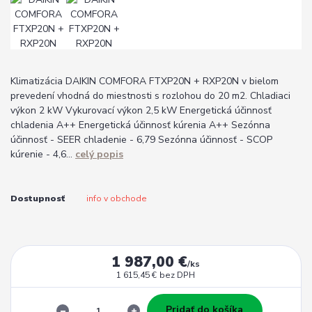
Klimatizácia DAIKIN COMFORA FTXP20N + RXP20N v bielom
prevedení vhodná do miestnosti s rozlohou do 20 m2. Chladiaci
výkon 2 kW Vykurovací výkon 2,5 kW Energetická účinnosť
chladenia A++ Energetická účinnosť kúrenia A++ Sezónna
účinnosť - SEER chladenie - 6,79 Sezónna účinnosť - SCOP
kúrenie - 4,6...
celý popis
Dostupnosť
info v obchode
1 987,00 €
/
ks
1 615,45 €
bez DPH
Pridať do košíka