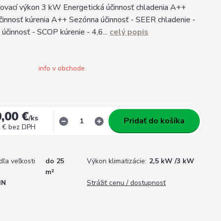
ovací výkon 3 kW Energetická účinnosť chladenia A++
činnosť kúrenia A++ Sezónna účinnosť - SEER chladenie -
účinnosť - SCOP kúrenie - 4,6...
celý popis
info v obchode
,00 €
/
ks
Pridať do košíka
 €
bez DPH
dľa veľkosti
do 25
Výkon klimatizácie:
2,5 kW /3 kW
m²
IN
Strážiť cenu / dostupnosť