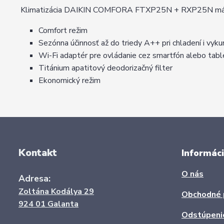
Klimatizácia DAIKIN COMFORA FTXP25N + RXP25N má mod
Comfort režim
Sezónna účinnosť až do triedy A++ pri chladení i vyku
Wi-Fi adaptér pre ovládanie cez smartfón alebo tabl
Titánium apatitový deodorizačný filter
Ekonomický režim
Kontakt
Informáci
O nás
Adresa:
Zoltána Kodálya 29
Obchodné 
924 01 Galanta
Odstúpeni