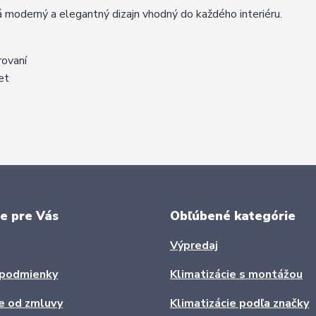
erný a elegantný dizajn vhodný do každého interiéru.
rovaní
et
e pre Vás
Obľúbené kategórie
Výpredaj
podmienky
Klimatizácie s montážou
e od zmluvy
Klimatizácie podľa značky