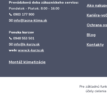
Prevádzková doba zákazníckeho servisu:
Ako nakup
Pondelok - Piatok: 8:00 - 16:00
📞 0903 177 900
Kariéra-vo
✉️
info@lacna-klima.sk
Ochrana os
P
onuka kurzov
Blog
📞
0948 553 501
✉️
info@k-kurzy.sk
Kontakty
web:
www.k-kurzy.sk
Montáž klimatizácie
Pre základnú funk
účely cieleni