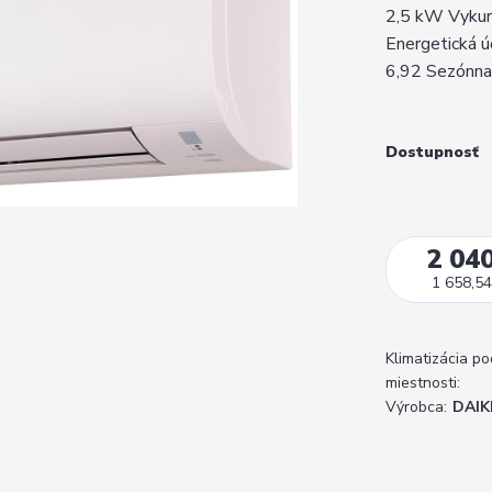
2,5 kW Vykur
Energetická ú
6,92 Sezónna 
Dostupnosť
2 040
1 658,54
Klimatizácia po
miestnosti:
Výrobca:
DAIK