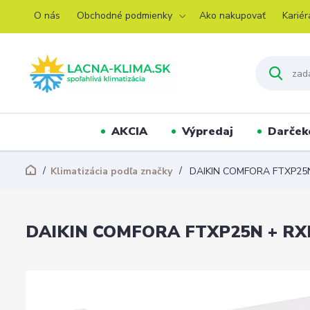
O nás
Obchodné podmienky
Ako nakupovať
Kariér
AKCIA
Výpredaj
Darček
Klimatizácia podľa značky
DAIKIN COMFORA FTXP25
DAIKIN COMFORA FTXP25N + RX