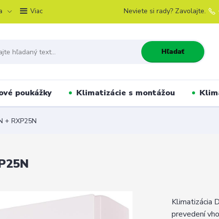
a
Neviete si rady? Zavolajte.
Viac
Hľadať
ové poukážky
Klimatizácie s montážou
Klim
N + RXP25N
P25N
Klimatizáci
prevedení vho