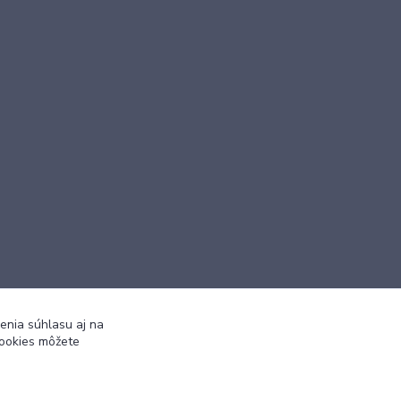
enia súhlasu aj na
Vytvorené na
Eshop-rychlo.sk
cookies môžete