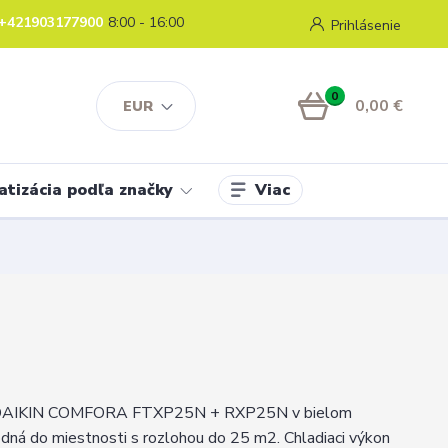
+421903177900
8:00 - 16:00
Prihlásenie
0
0,00 €
EUR
Viac
atizácia podľa značky
a DAIKIN COMFORA FTXP25N + RXP25N v bielom
dná do miestnosti s rozlohou do 25 m2. Chladiaci výkon