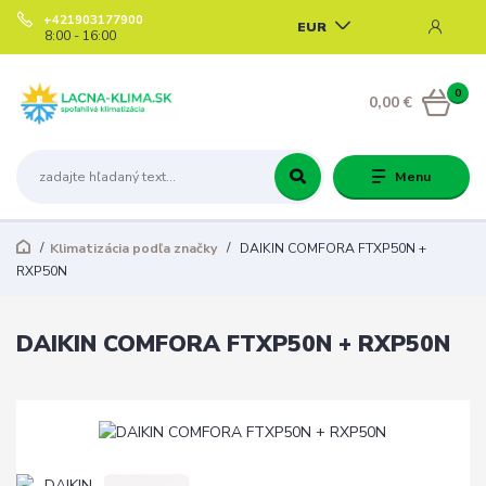
+421903177900
EUR
8:00 - 16:00
0
0,00 €
Menu
Klimatizácia podľa značky
DAIKIN COMFORA FTXP50N +
RXP50N
DAIKIN COMFORA FTXP50N + RXP50N