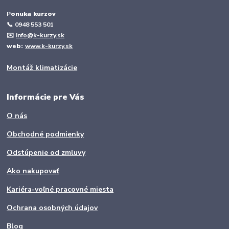
P
onuka kurzov
📞
0948 553 501
✉️
info@k-kurzy.sk
web:
www.k-kurzy.sk
Montáž klimatizácie
Informácie pre Vás
O nás
Obchodné podmienky
Odstúpenie od zmluvy
Ako nakupovať
Kariéra-voľné pracovné miesta
Ochrana osobných údajov
Blog