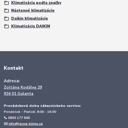
Klimatizácia podľa značky
Nástenné klimatizácie
Daikin klimatizácie
Klimatizácia DAIKIN
Kontakt
Adresa:
Zoltána Kodálya 29
924 01 Galanta
Prevádzková doba zákazníckeho servisu:
Pondelok - Piatok: 8:00 - 16:00
📞 0903 177 900
✉️
info@lacna-klima.sk