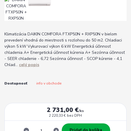
Klimatizácia DAIKIN COMFORA FTXP50N + RXP50N v bielom
prevedení vhodná do miestnosti s rozlohou do 50 m2. Chladiaci
výkon 5 kW Vykurovací výkon 6 kW Energetická účinnosť
chladenia A+ Energetická účinnosť kúrenia A+ Sezónna účinnosť
- SEER chladenie - 6,72 Sezónna účinnosť - SCOP kúrenie - 4,1
Chlad...
celý popis
Dostupnosť
info v obchode
2 731,00 €
/
ks
2 220,33 €
bez DPH
Pridať do košíka