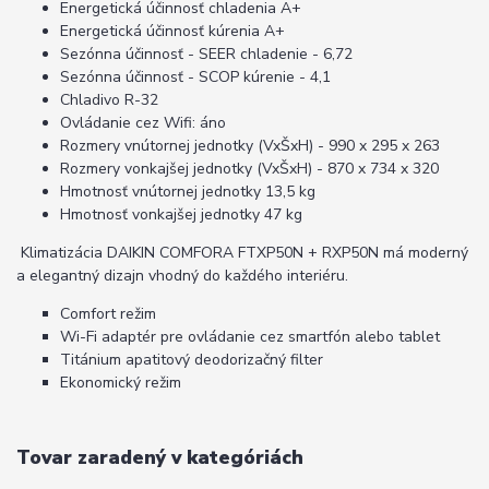
Energetická účinnosť chladenia A+
Energetická účinnosť kúrenia A+
Sezónna účinnosť - SEER chladenie - 6,72
Sezónna účinnosť - SCOP kúrenie - 4,1
Chladivo R-32
Ovládanie cez Wifi: áno
Rozmery vnútornej jednotky (VxŠxH) - 990 x 295 x 263
Rozmery vonkajšej jednotky (VxŠxH) - 870 x 734 x 320
Hmotnosť vnútornej jednotky 13,5 kg
Hmotnosť vonkajšej jednotky 47 kg
Klimatizácia DAIKIN COMFORA FTXP50N + RXP50N má moderný
a elegantný dizajn vhodný do každého interiéru.
Comfort režim
Wi-Fi adaptér pre ovládanie cez smartfón alebo tablet
Titánium apatitový deodorizačný filter
Ekonomický režim
Tovar zaradený v kategóriách