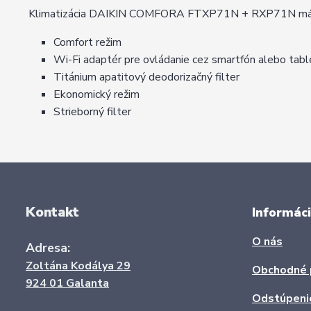
Klimatizácia DAIKIN COMFORA FTXP71N + RXP71N má mod
Comfort režim
Wi-Fi adaptér pre ovládanie cez smartfón alebo tabl
Titánium apatitový deodorizačný filter
Ekonomický režim
Strieborný filter
Kontakt
Informáci
O nás
Adresa:
Zoltána Kodálya 29
Obchodné 
924 01 Galanta
Odstúpeni