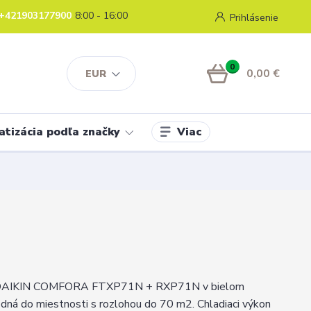
+421903177900
8:00 - 16:00
Prihlásenie
0
0,00 €
EUR
Viac
atizácia podľa značky
a DAIKIN COMFORA FTXP71N + RXP71N v bielom
dná do miestnosti s rozlohou do 70 m2. Chladiaci výkon