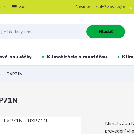
a
Neviete si rady? Zavolajte.
Viac
Hľadať
ové poukážky
Klimatizácie s montážou
Klim
N + RXP71N
P71N
Klimatizáci
prevedení vho