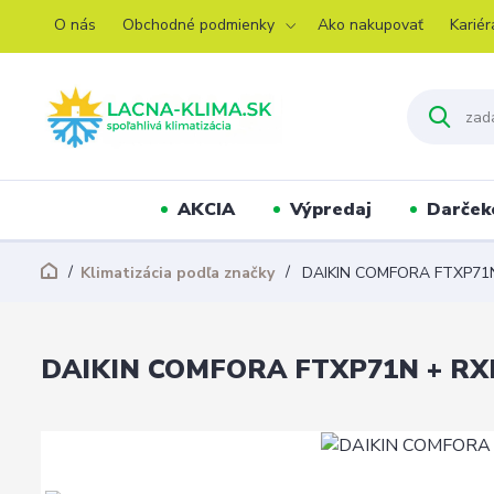
O nás
Obchodné podmienky
Ako nakupovať
Kariér
AKCIA
Výpredaj
Darček
Klimatizácia podľa značky
DAIKIN COMFORA FTXP71
DAIKIN COMFORA FTXP71N + RX