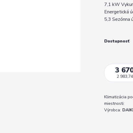
7,1 kW Vykuro
Energetická ú
5,3 Sezónna ú
Dostupnosť
3 670
2 983,74
Klimatizácia po
miestnosti:
Výrobca:
DAIK