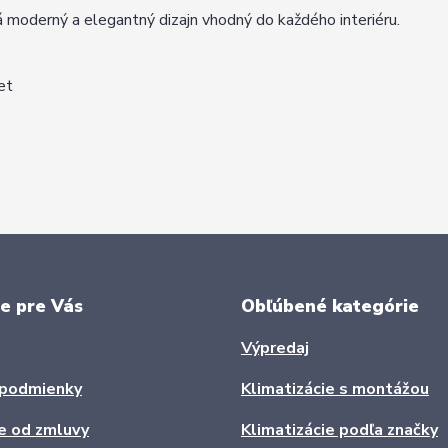
erný a elegantný dizajn vhodný do každého interiéru.
et
e pre Vás
Obľúbené kategórie
Výpredaj
podmienky
Klimatizácie s montážou
e od zmluvy
Klimatizácie podľa značky