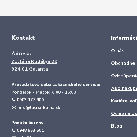
Kontakt
Informáci
O nás
Adresa:
Zoltána Kodálya 29
Obchodné 
924 01 Galanta
Odstúpeni
Prevádzková doba zákazníckeho servisu:
Ako nakup
Pondelok - Piatok: 8:00 - 16:00
📞 0903 177 900
Kariéra-vo
✉️
info@lacna-klima.sk
Ochrana os
P
onuka kurzov
Blog
📞
0948 553 501