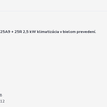
 25A9 + 25R 2,5 kW klimatizácia v bielom prevedení.
38
312