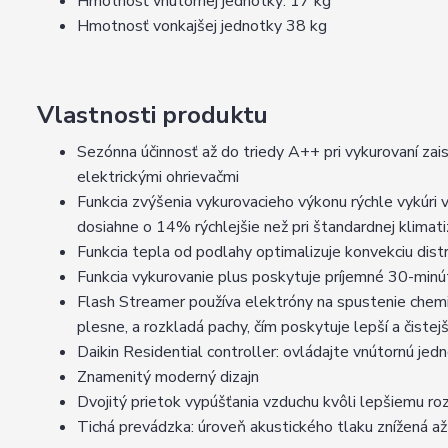
Hmotnosť vnútornej jednotky: 17 kg
Hmotnosť vonkajšej jednotky 38 kg
Vlastnosti produktu
Sezónna účinnosť až do triedy A++ pri vykurovaní zai
elektrickými ohrievačmi
Funkcia zvýšenia vykurovacieho výkonu rýchle vykúri 
dosiahne o 14% rýchlejšie než pri štandardnej klimati
Funkcia tepla od podlahy optimalizuje konvekciu dist
Funkcia vykurovanie plus poskytuje príjemné 30-min
Flash Streamer používa elektróny na spustenie chemi
plesne, a rozkladá pachy, čím poskytuje lepší a čistej
Daikin Residential controller: ovládajte vnútornú jed
Znamenitý moderný dizajn
Dvojitý prietok vypúšťania vzduchu kvôli lepšiemu r
Tichá prevádzka: úroveň akustického tlaku znížená a