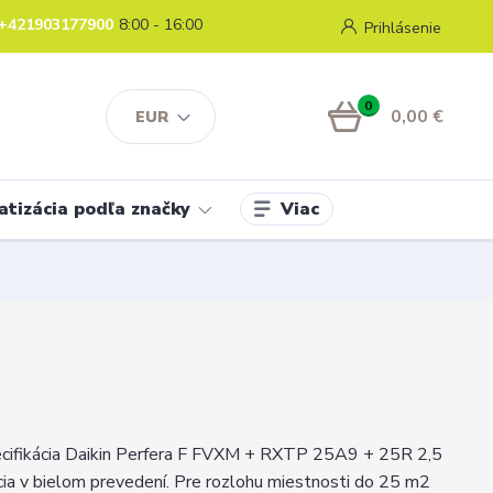
+421903177900
8:00 - 16:00
Prihlásenie
0
0,00 €
EUR
Viac
atizácia podľa značky
ecifikácia Daikin Perfera F FVXM + RXTP 25A9 + 25R 2,5
ia v bielom prevedení. Pre rozlohu miestnosti do 25 m2