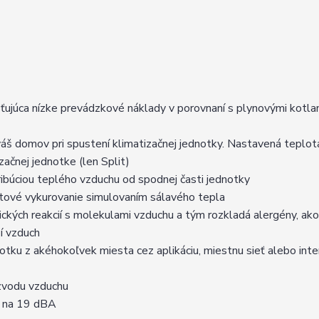
sťujúca nízke prevádzkové náklady v porovnaní s plynovými kotla
váš domov pri spustení klimatizačnej jednotky. Nastavená teplot
začnej jednotke (len Split)
ribúciou teplého vzduchu od spodnej časti jednotky
útové vykurovanie simulovaním sálavého tepla
ckých reakcií s molekulami vzduchu a tým rozkladá alergény, ako
ší vzduch
notku z akéhokoľvek miesta cez aplikáciu, miestnu sieť alebo inte
ozvodu vzduchu
ž na 19 dBA