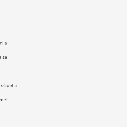
mi a
a sa
 sú peľ a
rnet.