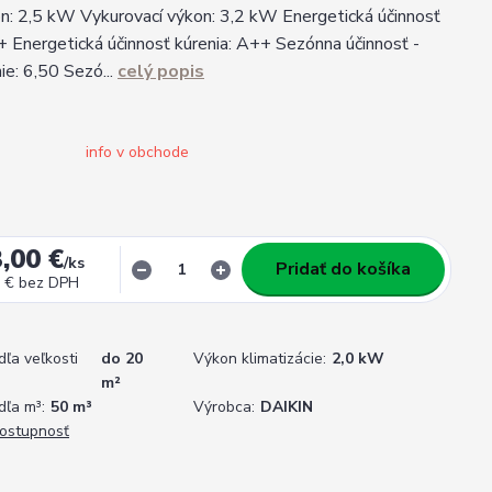
on: 2,5 kW Vykurovací výkon: 3,2 kW Energetická účinnosť
+ Energetická účinnosť kúrenia: A++ Sezónna účinnosť -
e: 6,50 Sezó...
celý popis
info v obchode
,00 €
/
ks
Pridať do košíka
 €
bez DPH
dľa veľkosti
do 20
Výkon klimatizácie:
2,0 kW
m²
dľa m³:
50 m³
Výrobca:
DAIKIN
dostupnosť