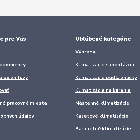
e pre Vás
Obľúbené kategórie
Výpredaj
podmienky
Klimatizácie s montážou
e od zmluvy
Klimatizácie podľa značky
ovať
Klimatizácie na kúrenie
ľné pracovné miesta
Nástenné klimatizácie
obných údajov
Kazetové klimatizácie
Parapetné klimatizácie