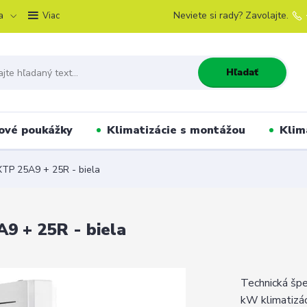
a
Neviete si rady? Zavolajte.
Viac
Hľadať
ové poukážky
Klimatizácie s montážou
Klim
XTP 25A9 + 25R - biela
9 + 25R - biela
Technická šp
kW klimatizác