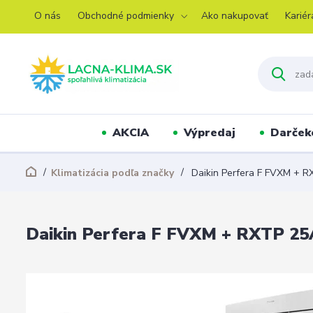
O nás
Obchodné podmienky
Ako nakupovať
Kariér
AKCIA
Výpredaj
Darček
Klimatizácia podľa značky
Daikin Perfera F FVXM + R
Daikin Perfera F FVXM + RXTP 25A