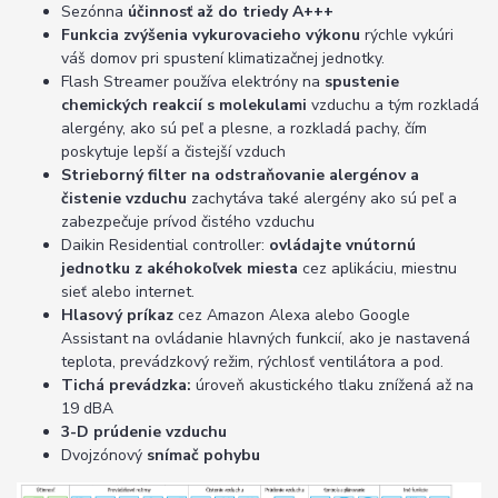
Sezónna
účinnosť až do triedy A+++
Funkcia zvýšenia vykurovacieho výkonu
rýchle vykúri
váš domov pri spustení klimatizačnej jednotky.
Flash Streamer používa elektróny na
spustenie
chemických reakcií s molekulami
vzduchu a tým rozkladá
alergény, ako sú peľ a plesne, a rozkladá pachy, čím
poskytuje lepší a čistejší vzduch
Strieborný filter na odstraňovanie alergénov a
čistenie vzduchu
zachytáva také alergény ako sú peľ a
zabezpečuje prívod čistého vzduchu
Daikin Residential controller:
ovládajte vnútornú
jednotku z akéhokoľvek miesta
cez aplikáciu, miestnu
sieť alebo internet.
Hlasový príkaz
cez Amazon Alexa alebo Google
Assistant na ovládanie hlavných funkcií, ako je nastavená
teplota, prevádzkový režim, rýchlosť ventilátora a pod.
Tichá prevádzka:
úroveň akustického tlaku znížená až na
19 dBA
3-D prúdenie vzduchu
Dvojzónový
snímač pohybu