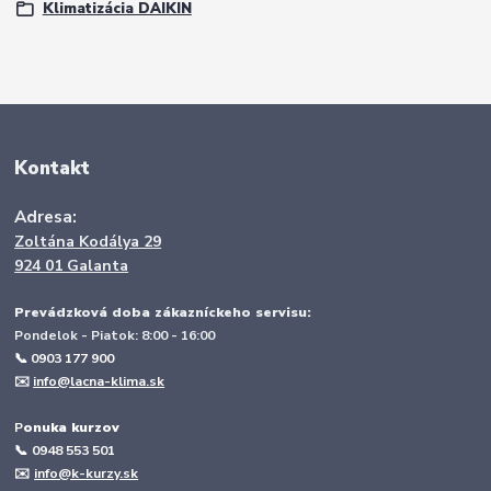
Klimatizácia DAIKIN
Kontakt
Adresa:
Zoltána Kodálya 29
924 01 Galanta
Prevádzková doba zákazníckeho servisu:
Pondelok - Piatok: 8:00 - 16:00
📞 0903 177 900
✉️
info@lacna-klima.sk
P
onuka kurzov
📞
0948 553 501
✉️
info@k-kurzy.sk