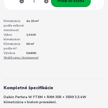
Pridať do košíka
Klimatizácia
do 20 m²
podľa veľkosti
miestnosti:
Výkon
2,0 kW
klimatizácie:
Klimatizácia
50 m³
podľa m³:
Výrobca:
DAIKIN
Strážiť cenu / dostupnosť
Kompletné špecifikácie
Daikin Perfera W FTXM + RXM 35R + 35R9 3,5 kW
klimatizácia v bielom prevedení.