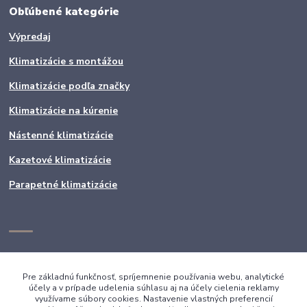
Obľúbené kategórie
Výpredaj
Klimatizácie s montážou
Klimatizácie podľa značky
Klimatizácie na kúrenie
Nástenné klimatizácie
Kazetové klimatizácie
Parapetné klimatizácie
Pre základnú funkčnosť, spríjemnenie používania webu, analytické
účely a v prípade udelenia súhlasu aj na účely cielenia reklamy
využívame súbory cookies. Nastavenie vlastných preferencií