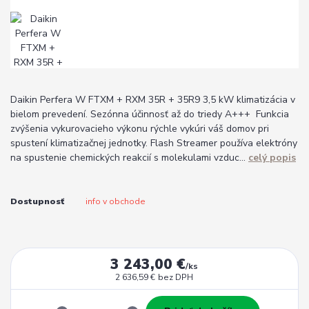
Daikin Perfera W FTXM + RXM 35R + 35R9 3,5 kW klimatizácia v
bielom prevedení. Sezónna účinnosť až do triedy A+++ Funkcia
zvýšenia vykurovacieho výkonu rýchle vykúri váš domov pri
spustení klimatizačnej jednotky. Flash Streamer používa elektróny
na spustenie chemických reakcií s molekulami vzduc...
celý popis
Dostupnosť
info v obchode
3 243,00 €
/
ks
2 636,59 €
bez DPH