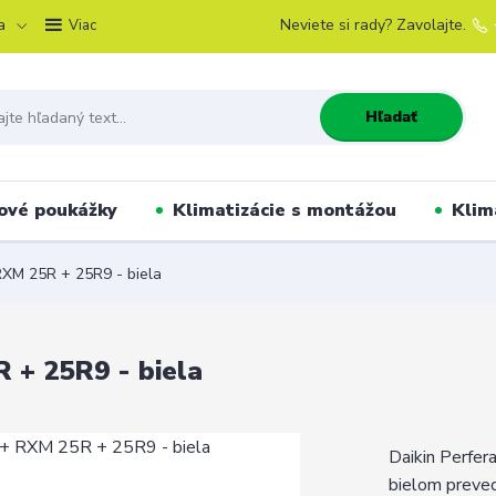
a
Neviete si rady? Zavolajte.
Viac
Hľadať
ové poukážky
Klimatizácie s montážou
Klim
XM 25R + 25R9 - biela
 + 25R9 - biela
Daikin Perfe
bielom preved