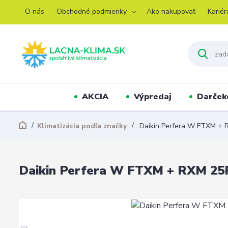
O nás
Obchodné podmienky
Ako nakupovať
Kariér
AKCIA
Výpredaj
Darček
Klimatizácia podľa značky
Daikin Perfera W FTXM + R
Daikin Perfera W FTXM + RXM 25R