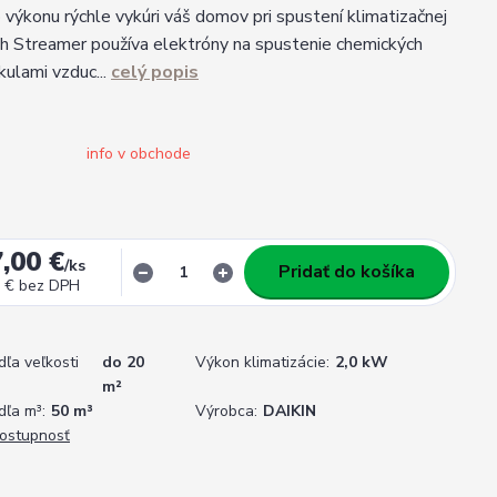
 výkonu rýchle vykúri váš domov pri spustení klimatizačnej
sh Streamer používa elektróny na spustenie chemických
kulami vzduc...
celý popis
info v obchode
,00 €
/
ks
Pridať do košíka
 €
bez DPH
dľa veľkosti
do 20
Výkon klimatizácie:
2,0 kW
m²
dľa m³:
50 m³
Výrobca:
DAIKIN
dostupnosť