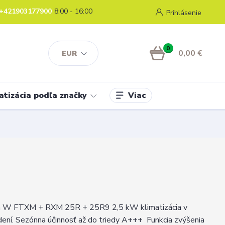
+421903177900
8:00 - 16:00
Prihlásenie
0
0,00 €
EUR
Viac
atizácia podľa značky
ra W FTXM + RXM 25R + 25R9 2,5 kW klimatizácia v
ení. Sezónna účinnosť až do triedy A+++ Funkcia zvýšenia