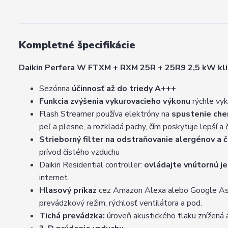
Kompletné špecifikácie
Daikin Perfera W FTXM + RXM 25R + 25R9 2,5 kW klim
Sezónna
účinnosť až do triedy A+++
Funkcia zvýšenia vykurovacieho výkonu
rýchle vyk
Flash Streamer používa elektróny na
spustenie che
peľ a plesne, a rozkladá pachy, čím poskytuje lepší a 
Strieborný filter na odstraňovanie alergénov a 
prívod čistého vzduchu
Daikin Residential controller:
ovládajte vnútornú j
internet.
Hlasový príkaz
cez Amazon Alexa alebo Google Assis
prevádzkový režim, rýchlosť ventilátora a pod.
Tichá prevádzka:
úroveň akustického tlaku znížená