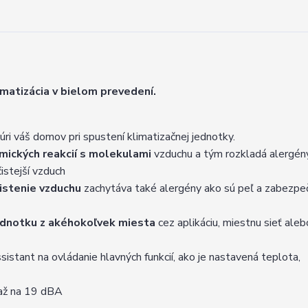
atizácia v bielom prevedení.
úri váš domov pri spustení klimatizačnej jednotky.
mických reakcií s molekulami
vzduchu a tým rozkladá alergény
čistejší vzduch
čistenie vzduchu
zachytáva také alergény ako sú peľ a zabezpe
ednotku z akéhokoľvek miesta
cez aplikáciu, miestnu sieť aleb
tant na ovládanie hlavných funkcií, ako je nastavená teplota,
 až na 19 dBA