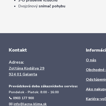
3-D prúdenie vzduchu
Dvojzónový
snímač pohybu
Kontakt
Informáci
O nás
Adresa:
Zoltána Kodálya 29
Obchodné 
924 01 Galanta
Odstúpeni
Prevádzková doba zákazníckeho servisu:
Ako nakup
Pondelok - Piatok: 8:00 - 16:00
📞 0903 177 900
Kariéra-vo
✉️
info@lacna-klima.sk