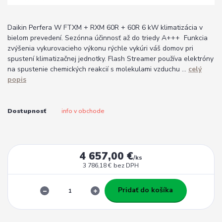
Daikin Perfera W FTXM + RXM 60R + 60R 6 kW klimatizácia v
bielom prevedení. Sezónna účinnosť až do triedy A+++ Funkcia
zvýšenia vykurovacieho výkonu rýchle vykúri váš domov pri
spustení klimatizačnej jednotky. Flash Streamer používa elektróny
na spustenie chemických reakcií s molekulami vzduchu ...
celý
popis
Dostupnosť
info v obchode
4 657,00 €
/
ks
3 786,18 €
bez DPH
Pridať do košíka