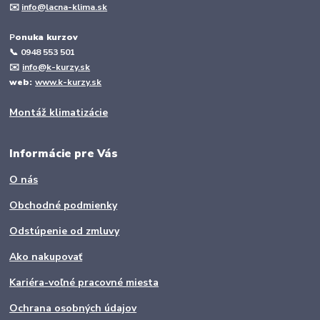
✉️
info@lacna-klima.sk
P
onuka kurzov
📞
0948 553 501
✉️
info@k-kurzy.sk
web:
www.k-kurzy.sk
Montáž klimatizácie
Informácie pre Vás
O nás
Obchodné podmienky
Odstúpenie od zmluvy
Ako nakupovať
Kariéra-voľné pracovné miesta
Ochrana osobných údajov