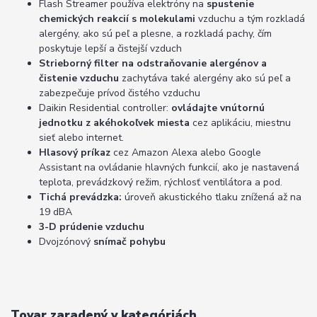
Flash Streamer používa elektróny na
spustenie
chemických reakcií s molekulami
vzduchu a tým rozkladá
alergény, ako sú peľ a plesne, a rozkladá pachy, čím
poskytuje lepší a čistejší vzduch
Strieborný filter na odstraňovanie alergénov a
čistenie vzduchu
zachytáva také alergény ako sú peľ a
zabezpečuje prívod čistého vzduchu
Daikin Residential controller:
ovládajte vnútornú
jednotku z akéhokoľvek miesta
cez aplikáciu, miestnu
sieť alebo internet.
Hlasový príkaz
cez Amazon Alexa alebo Google
Assistant na ovládanie hlavných funkcií, ako je nastavená
teplota, prevádzkový režim, rýchlosť ventilátora a pod.
Tichá prevádzka:
úroveň akustického tlaku znížená až na
19 dBA
3-D prúdenie vzduchu
Dvojzónový
snímač pohybu
Tovar zaradený v kategóriách