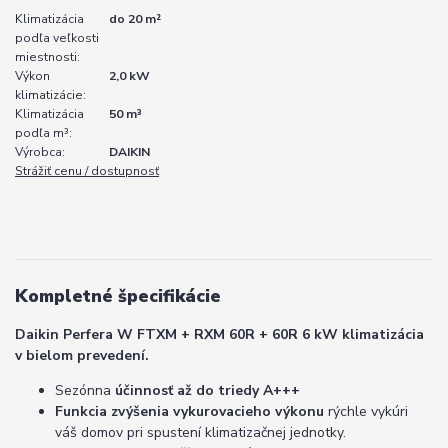
Klimatizácia
do 20 m²
podľa veľkosti
miestnosti:
Výkon
2,0 kW
klimatizácie:
Klimatizácia
50 m³
podľa m³:
Výrobca:
DAIKIN
Strážiť cenu / dostupnosť
Kompletné špecifikácie
Daikin Perfera W FTXM + RXM 60R + 60R 6 kW klimatizácia
v bielom prevedení.
Sezónna
účinnosť až do triedy A+++
Funkcia zvýšenia vykurovacieho výkonu
rýchle vykúri
váš domov pri spustení klimatizačnej jednotky.