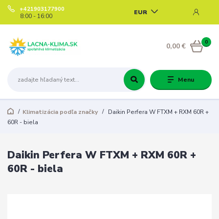
+421903177900
EUR
8:00 - 16:00
0
0,00 €
Menu
Klimatizácia podľa značky
Daikin Perfera W FTXM + RXM 60R +
60R - biela
Daikin Perfera W FTXM + RXM 60R +
60R - biela