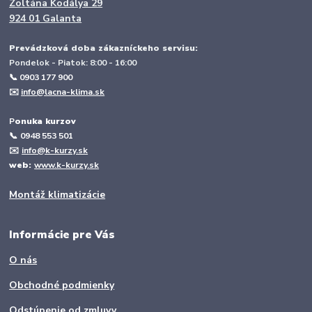
Zoltána Kodálya 29
924 01 Galanta
Prevádzková doba zákazníckeho servisu:
Pondelok - Piatok: 8:00 - 16:00
📞 0903 177 900
✉️
info@lacna-klima.sk
P
onuka kurzov
📞
0948 553 501
✉️
info@k-kurzy.sk
web:
www.k-kurzy.sk
Montáž klimatizácie
Informácie pre Vás
O nás
Obchodné podmienky
Odstúpenie od zmluvy