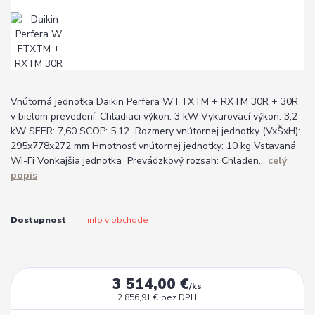
Vnútorná jednotka Daikin Perfera W FTXTM + RXTM 30R + 30R
v bielom prevedení. Chladiaci výkon: 3 kW Vykurovací výkon: 3,2
kW SEER: 7,60 SCOP: 5,12 Rozmery vnútornej jednotky (VxŠxH):
295x778x272 mm Hmotnosť vnútornej jednotky: 10 kg Vstavaná
Wi-Fi Vonkajšia jednotka Prevádzkový rozsah: Chladen...
celý
popis
Dostupnosť
info v obchode
3 514,00 €
/
ks
2 856,91 €
bez DPH