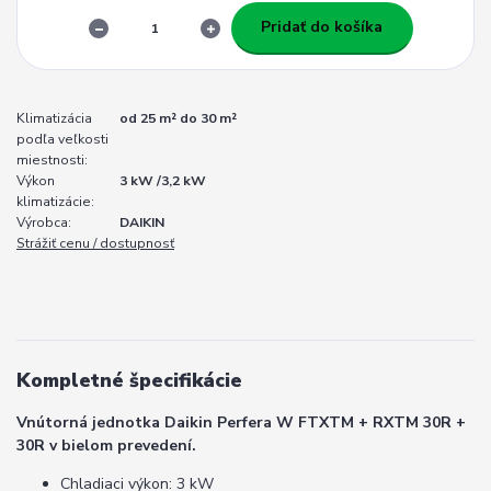
Pridať do košíka
Klimatizácia
od 25 m² do 30 m²
podľa veľkosti
miestnosti:
Výkon
3 kW /3,2 kW
klimatizácie:
Výrobca:
DAIKIN
Strážiť cenu / dostupnosť
Kompletné špecifikácie
Vnútorná jednotka Daikin Perfera W FTXTM + RXTM 30R +
30R v bielom prevedení.
Chladiaci výkon: 3 kW