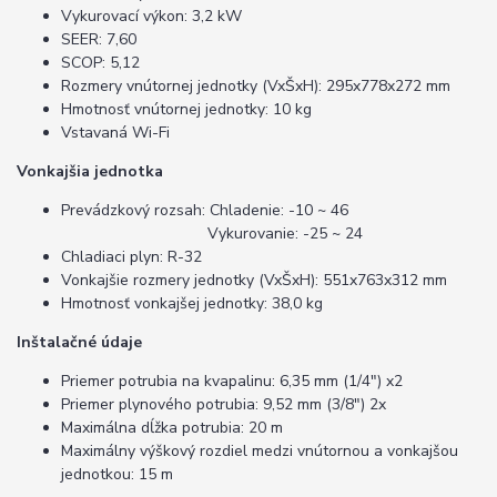
Vykurovací výkon: 3,2 kW
SEER: 7,60
SCOP: 5,12
Rozmery vnútornej jednotky (VxŠxH): 295x778x272 mm
Hmotnosť vnútornej jednotky: 10 kg
Vstavaná Wi-Fi
Vonkajšia jednotka
Prevádzkový rozsah: Chladenie: -10 ~ 46
Vykurovanie: -25 ~ 24
Chladiaci plyn: R-32
Vonkajšie rozmery jednotky (VxŠxH): 551x763x312 mm
Hmotnosť vonkajšej jednotky: 38,0 kg
Inštalačné údaje
Priemer potrubia na kvapalinu: 6,35 mm (1/4") x2
Priemer plynového potrubia: 9,52 mm (3/8") 2x
Maximálna dĺžka potrubia: 20 m
Maximálny výškový rozdiel medzi vnútornou a vonkajšou
jednotkou: 15 m