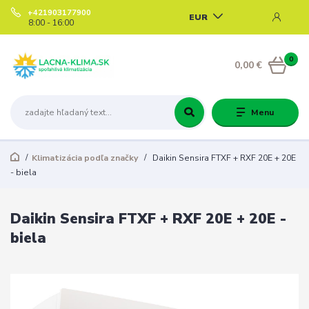
+421903177900
EUR
8:00 - 16:00
0
0,00 €
Menu
Klimatizácia podľa značky
Daikin Sensira FTXF + RXF 20E + 20E
- biela
Daikin Sensira FTXF + RXF 20E + 20E -
biela