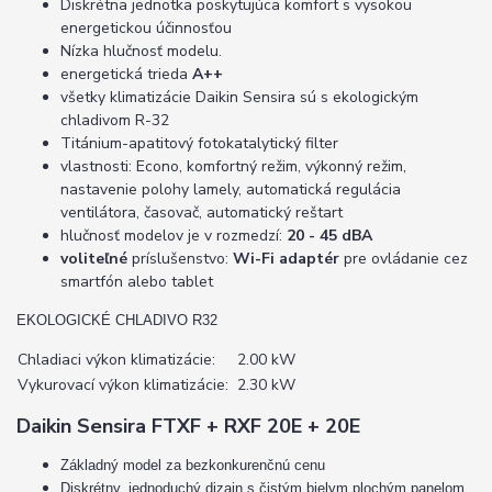
Diskrétna jednotka poskytujúca komfort s vysokou
energetickou účinnosťou
Nízka hlučnosť modelu.
energetická trieda
A++
všetky klimatizácie Daikin Sensira sú s ekologickým
chladivom R-32
Titánium-apatitový fotokatalytický filter
vlastnosti: Econo, komfortný režim, výkonný režim,
nastavenie polohy lamely, automatická regulácia
ventilátora, časovač, automatický reštart
hlučnosť modelov je v rozmedzí:
20 - 45 dBA
voliteľné
príslušenstvo:
Wi-Fi adaptér
pre ovládanie cez
smartfón alebo tablet
EKOLOGICKÉ CHLADIVO R32
Chladiaci výkon klimatizácie:
2.00 kW
Vykurovací výkon klimatizácie:
2.30 kW
Daikin Sensira FTXF + RXF 20E + 20E
Základný model za bezkonkurenčnú cenu
Diskrétny, jednoduchý dizajn s čistým bielym plochým panelom