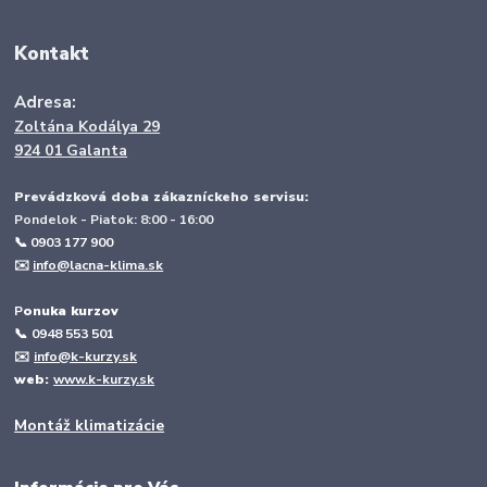
Kontakt
Adresa:
Zoltána Kodálya 29
924 01 Galanta
Prevádzková doba zákazníckeho servisu:
Pondelok - Piatok: 8:00 - 16:00
📞 0903 177 900
✉️
info@lacna-klima.sk
P
onuka kurzov
📞
0948 553 501
✉️
info@k-kurzy.sk
web:
www.k-kurzy.sk
Montáž klimatizácie