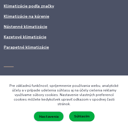
Klimatizácie podľa značky
Klimatizácie na kúrenie
Nástenné klimatizácie
Kazetové klimatizácie
Parapetné klimatizácie
Pre základnú funkčnosť, spríjemnenie používania webu, analytické
účely a v prípade udelenia súhlasu aj na účely cielenia reklamy
využívame súbory cookies. Nastavenie vlastných preferencií
cookies môžete kedykoľvek upraviť odkazom v spodnej časti
stránok.
Súhlasím
Nastavenia