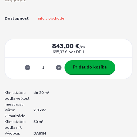
Dostupnosť
info v obchode
843,00 €
/
ks
685,37 €
bez DPH
Pridať do košíka
Klimatizácia
do 20 m²
podľa veľkosti
miestnosti:
Výkon
2,0 kW
klimatizácie:
Klimatizácia
50 m³
podľa m³:
Výrobca:
DAIKIN