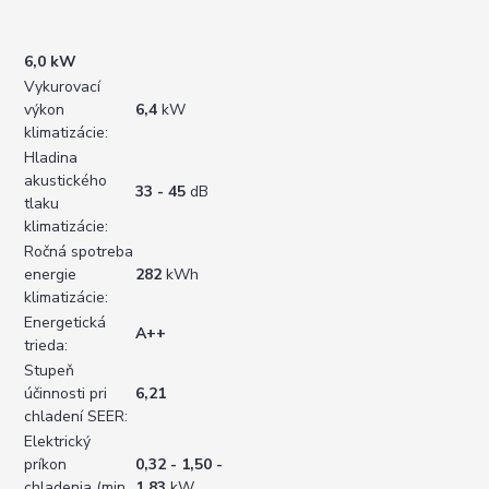
6,0 kW
Vykurovací
výkon
6,4
kW
klimatizácie:
Hladina
akustického
33 - 45
dB
tlaku
klimatizácie:
Ročná spotreba
energie
282
kWh
klimatizácie:
Energetická
A++
trieda:
Stupeň
účinnosti pri
6,21
chladení SEER:
Elektrický
príkon
0,32 - 1,50 -
chladenia (min.
1,83
kW