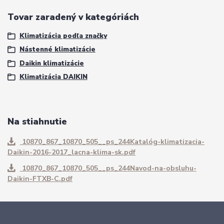
Tovar zaradený v kategóriách
Klimatizácia podľa značky
Nástenné klimatizácie
Daikin klimatizácie
Klimatizácia DAIKIN
Na stiahnutie
10870_867_10870_505__ps_244Katalóg-klimatizacia-
Daikin-2016-2017_lacna-klima-sk.pdf
10870_867_10870_505__ps_244Navod-na-obsluhu-
Daikin-FTXB-C.pdf