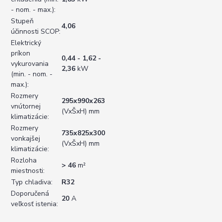
- nom. - max.):
Stupeň
4,06
účinnosti SCOP:
Elektrický
príkon
0,44 - 1,62 -
vykurovania
2,36
kW
(min. - nom. -
max.):
Rozmery
295x990x263
vnútornej
(VxŠxH) mm
klimatizácie:
Rozmery
735x825x300
vonkajšej
(VxŠxH) mm
klimatizácie:
Rozloha
> 46
m²
miestnosti:
Typ chladiva:
R32
Doporučená
20
A
veľkosť istenia: