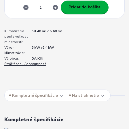
Pridať do košíka
Klimatizácia
od 40 m² do 60 m²
podľa veľkosti
miestnosti:
Výkon
6 kW /6,4 kW
klimatizácie:
Výrobca:
DAIKIN
Strážiť cenu / dostupnosť
Kompletné špecifikácie
Na stiahnutie
Kompletné špecifikácie