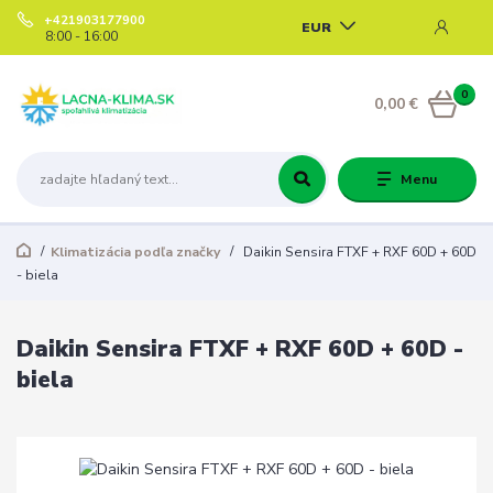
+421903177900
EUR
8:00 - 16:00
0
0,00 €
Menu
Klimatizácia podľa značky
Daikin Sensira FTXF + RXF 60D + 60D
- biela
Daikin Sensira FTXF + RXF 60D + 60D -
biela