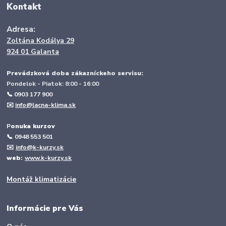
Kontakt
Adresa:
Zoltána Kodálya 29
924 01 Galanta
Prevádzková doba zákazníckeho servisu:
Pondelok - Piatok: 8:00 - 16:00
📞 0903 177 900
✉️
info@lacna-klima.sk
P
onuka kurzov
📞
0948 553 501
✉️
info@k-kurzy.sk
web:
www.k-kurzy.sk
Montáž klimatizácie
Informácie pre Vás