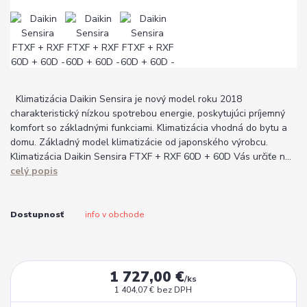
Klimatizácia Daikin Sensira je nový model roku 2018
charakteristický nízkou spotrebou energie, poskytujúci príjemný
komfort so základnými funkciami. Klimatizácia vhodná do bytu a
domu. Základný model klimatizácie od japonského výrobcu.
Klimatizácia Daikin Sensira FTXF + RXF 60D + 60D Vás určiťe n...
celý popis
Dostupnosť
info v obchode
1 727,00 €
/
ks
1 404,07 €
bez DPH