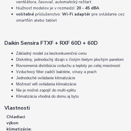
ventilátora, časovač, automatický reštart
hlučnosť modelov je v rozmedzí:
20 - 45 dBA
voliteľné
príslušenstvo:
Wi-Fi adaptér
pre ovládanie cez
smartfón alebo tablet
Daikin Sensira FTXF + RXF 60D + 60D
Základný model za bezkonkurenčnú cenu
Diskrétny, jednoduchý dizajn s čistým bielym plochým panelom
Rovnomerná distribúcia vzduchu a teploty po celej miestnosti
Vzduchový filter zadrží baktérie, vírusy a prach
Jednoduché ovládanie klimatizácie
Možnosť wifi ovládania klimatizácie
Nie je možné zapojiť do multi-splitu
Klimatizácia vhodná do domu aj bytu
Vlastnosti
Chladiaci
výkon
klimatizácie: