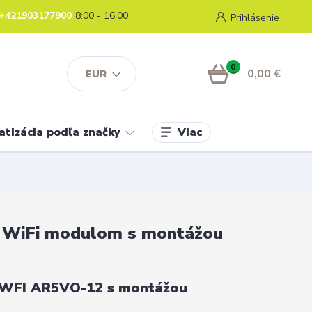
+421903177900
8:00 - 16:00
Prihlásenie
0
0,00 €
EUR
Viac
atizácia podľa značky
u
 s WiFi modulom s montážou
WFI AR5VO-12 s montážou