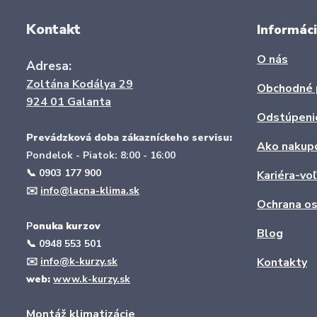
Kontakt
Informáci
O nás
Adresa:
Zoltána Kodálya 29
Obchodné 
924 01 Galanta
Odstúpeni
Prevádzková doba zákazníckeho servisu:
Ako nakup
Pondelok - Piatok: 8:00 - 16:00
📞 0903 177 900
Kariéra-vo
✉️
info@lacna-klima.sk
Ochrana os
P
onuka kurzov
Blog
📞
0948 553 501
✉️
info@k-kurzy.sk
Kontakty
web:
www.k-kurzy.sk
Montáž klimatizácie