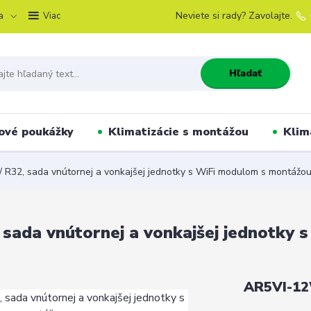
a
Neviete si rady? Zavolajte.
Viac
Hľadať
ové poukážky
Klimatizácie s montážou
Klim
/ R32, sada vnútornej a vonkajšej jednotky s WiFi modulom s montážo
 sada vnútornej a vonkajšej jednotky
AR5VI-12