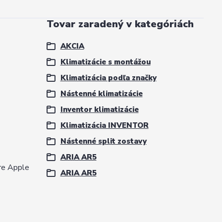
Tovar zaradený v kategóriách
AKCIA
Klimatizácie s montážou
Klimatizácia podľa značky
Nástenné klimatizácie
Inventor klimatizácie
Klimatizácia INVENTOR
Nástenné split zostavy
ARIA AR5
pre Apple
ARIA AR5