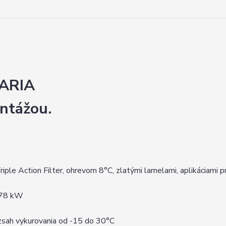
l ARIA
ntážou.
le Action Filter, ohrevom 8°C, zlatými lamelami, aplikáciami 
4,78 kW
zsah vykurovania od -15 do 30°C