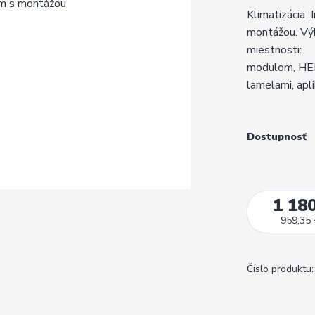
Klimatizáci
montážou. Výk
miestnosti:
modulom, HEPA
lamelami, apli
Dostupnosť
1 180
959,35
Číslo produktu: