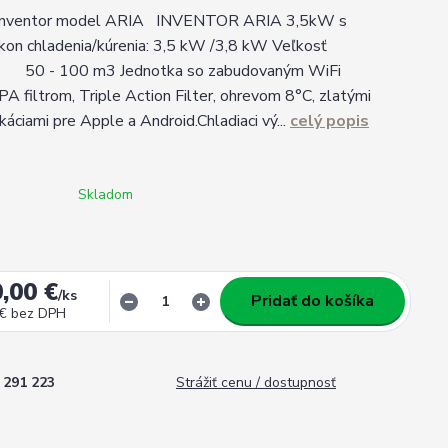
a Inventor model ARIA INVENTOR ARIA 3,5kW s
on chladenia/kúrenia: 3,5 kW /3,8 kW Veľkosť
 50 - 100 m3 Jednotka so zabudovaným WiFi
 filtrom, Triple Action Filter, ohrevom 8°C, zlatými
káciami pre Apple a Android.Chladiaci vý...
celý popis
Skladom
,00 €
/
ks
Pridať do košíka
 €
bez DPH
291 223
Strážiť cenu / dostupnosť