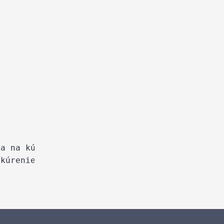
ia na kúrenie Púchov, Klimatizácia na kurenie
 kúrenie Beckov, 