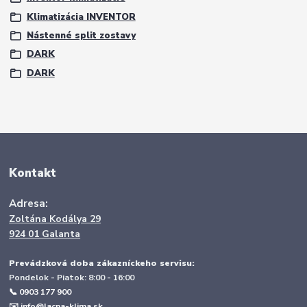
Klimatizácia INVENTOR
Nástenné split zostavy
DARK
DARK
Kontakt
Adresa:
Zoltána Kodálya 29
924 01 Galanta
Prevádzková doba zákazníckeho servisu:
Pondelok - Piatok: 8:00 - 16:00
📞 0903 177 900
✉️
info@lacna-klima.sk