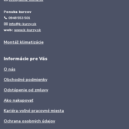
P
onuka kurzov
📞
0948 553 501
✉️
info@k-kurzy.sk
web:
www.k-kurzy.sk
Montáž klimatizácie
Informácie pre Vás
O nás
Obchodné podmienky
Odstúpenie od zmluvy
Ako nakupovať
Kariéra-voľné pracovné miesta
Ochrana osobných údajov