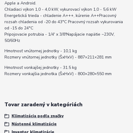
Apple a Android.
Chladiaci výkon 1,0 - 4,0 kW, vykurovací výkon 1,0 - 5,6 kW
Energetická trieda - chladenie A+++, kúrenie A++Pracovný
rozsah chladenia od -20 do 43°C Pracovný rozsah vykurovania
od -15 do 24°C
Pripojovacie potrubia - 1/4' x 3/8'Napájacie napätie ~230V,
50/60Hz
Hmotnosť vnútornej jednotky - 10,1 kg
Rozmery vnútornej jednotky (ŠxHxV) - 887×211×281 mm
Hmotnosť vonkajšej jednotky - 31.5 kg
Rozmery vonkajšia jednotka (ŠxHxV) - 800×280×550 mm
Tovar zaradený v kategóriách
Klimatizácia podľa značky
Nástenné klimatizácie
Inventor klimatizácie