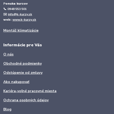
P
onuka kurzov
📞
0948 553 501
✉️
info@k-kurzy.sk
web:
www.k-kurzy.sk
Montáž klimatizácie
Informácie pre Vás
O nás
Obchodné podmienky
Odstúpenie od zmluvy
Ako nakupovať
Kariéra-voľné pracovné miesta
Ochrana osobných údajov
Blog