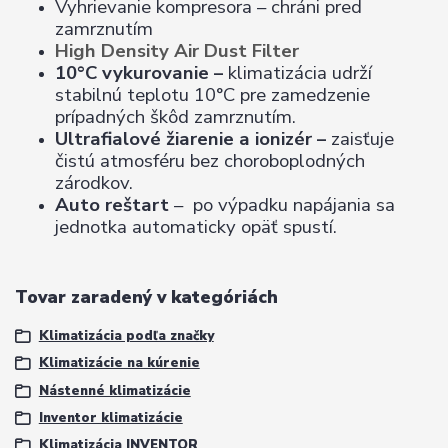
Vyhrievanie kompresora – chráni pred
zamrznutím
High Density Air Dust Filter
10°C vykurovanie –
klimatizácia udrží
stabilnú teplotu 10°C pre zamedzenie
prípadných škôd zamrznutím.
Ultrafialové žiarenie a ionizér –
zaisťuje
čistú atmosféru bez choroboplodných
zárodkov.
Auto reštart
– po výpadku napájania sa
jednotka automaticky opäť spustí.
Tovar zaradený v kategóriách
Klimatizácia podľa značky
Klimatizácie na kúrenie
Nástenné klimatizácie
Inventor klimatizácie
Klimatizácia INVENTOR