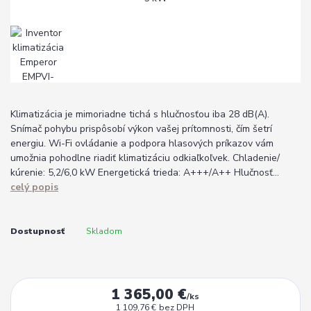
Klimatizácia je mimoriadne tichá s hlučnosťou iba 28 dB(A).
Snímač pohybu prispôsobí výkon vašej prítomnosti, čím šetrí
energiu. Wi-Fi ovládanie a podpora hlasových príkazov vám
umožnia pohodlne riadiť klimatizáciu odkiaľkoľvek. Chladenie/
kúrenie: 5,2/6,0 kW Energetická trieda: A+++/A++ Hlučnosť...
celý popis
Dostupnosť
Skladom
1 365,00 €
/
ks
1 109,76 €
bez DPH