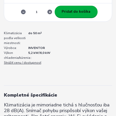
Pridať do košíka
Klimatizácia
do 50 m²
podľa veľkosti
miestnosti:
Výrobca:
INVENTOR
Výkon
5,2 kW/6,0 kW
chladenia/kúrenia::
Strážiť cenu / dostupnosť
Kompletné špecifikácie
Klimatizácia je mimoriadne tichá s hlučnosťou iba
28 dB(A). Snímač pohybu prispôsobí výkon vašej