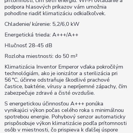
prítomnosti, čím šetrí energiu. Wi-Fi ovládanie a
podpora hlasových príkazov vám umožnia
pohodlne riadiť klimatizáciu odkiaľkoľvek.
Chladenie/ kúrenie: 5,2/6,0 kW
Energetická trieda: A+++/A++
Hlučnosť 28-45 dB
Rozloha miestnosti: do 50 m²
Klimatizácia Inventor Emperor vďaka pokročilým
technológiám, ako je ionizátor a sterilizácia pri
56 °C, účinne odstraňuje škodlivé prachové
častice, baktérie, vírusy a nepríjemné zápachy, čím
zabezpečuje zdravé a čisté ovzdušie.
S energetickou účinnosťou A+++ ponúka
vynikajúci výkon počas celého roka s minimálnou
spotrebou energie. Pohybový senzor automaticky
prispôsobuje výkon klimatizácie podľa prítomnosti
osôb v miestnosti, čo prispieva k ďalšej úspore