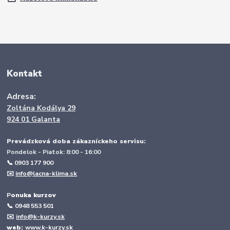
Kontakt
Adresa:
Zoltána Kodálya 29
924 01 Galanta
Prevádzková doba zákazníckeho servisu:
Pondelok - Piatok: 8:00 - 16:00
📞 0903 177 900
✉️
info@lacna-klima.sk
P
onuka kurzov
📞
0948 553 501
✉️
info@k-kurzy.sk
web:
www.k-kurzy.sk