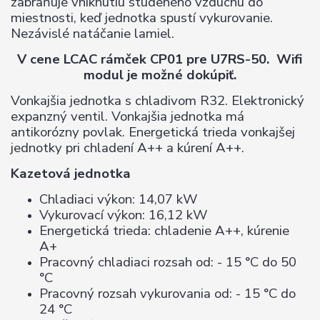
zabraňuje vniknutiu studeného vzduchu do
miestnosti, keď jednotka spustí vykurovanie.
Nezávislé natáčanie lamiel.
V cene LCAC rámček CP01 pre U7RS-50. Wifi
modul je možné dokúpiť.
Vonkajšia jednotka s chladivom R32. Elektronický
expanzný ventil. Vonkajšia jednotka má
antikorózny povlak. Energetická trieda vonkajšej
jednotky pri chladení A++ a kúrení A++.
Kazetová jednotka
Chladiaci výkon: 14,07 kW
Vykurovací výkon: 16,12 kW
Energetická trieda: chladenie A++, kúrenie
A+
Pracovný chladiaci rozsah od: - 15 °C do 50
°C
Pracovný rozsah vykurovania od: - 15 °C do
24 °C