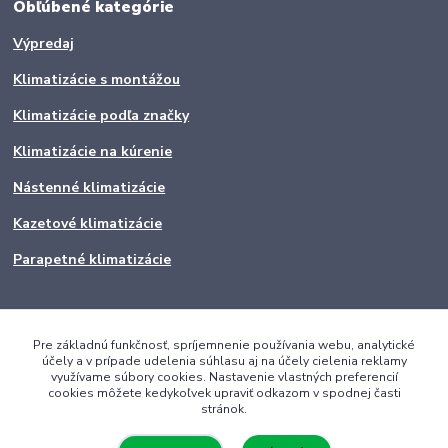
Obľúbené kategórie
Výpredaj
Klimatizácie s montážou
Klimatizácie podľa značky
Klimatizácie na kúrenie
Nástenné klimatizácie
Kazetové klimatizácie
Parapetné klimatizácie
Pre základnú funkčnosť, spríjemnenie používania webu, analytické
účely a v prípade udelenia súhlasu aj na účely cielenia reklamy
využívame súbory cookies. Nastavenie vlastných preferencií
cookies môžete kedykoľvek upraviť odkazom v spodnej časti
stránok.