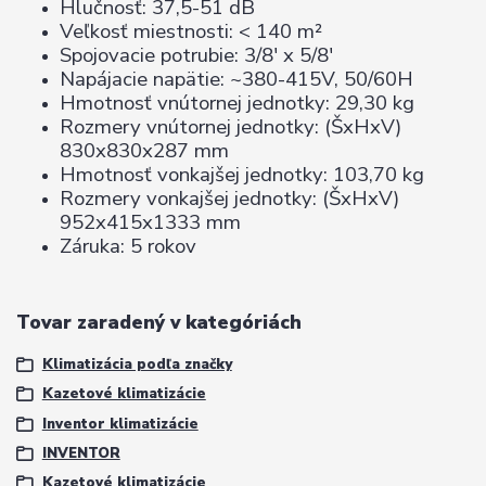
Hlučnosť: 37,5-51 dB
Veľkosť miestnosti: < 140 m²
Spojovacie potrubie: 3/8' x 5/8'
Napájacie napätie: ~380-415V, 50/60H
Hmotnosť vnútornej jednotky: 29,30 kg
Rozmery vnútornej jednotky: (ŠxHxV)
830x830x287 mm
Hmotnosť vonkajšej jednotky: 103,70 kg
Rozmery vonkajšej jednotky: (ŠxHxV)
952x415x1333 mm
Záruka: 5 rokov
Tovar zaradený v kategóriách
Klimatizácia podľa značky
Kazetové klimatizácie
Inventor klimatizácie
INVENTOR
Kazetové klimatizácie