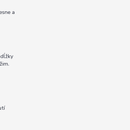
lesne a
 dĺžky
žim.
utí