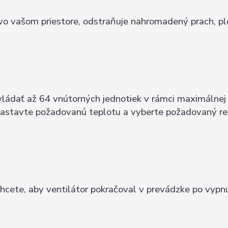
u vo vašom priestore, odstraňuje nahromadený prach, p
vládať až 64 vnútorných jednotiek v rámci maximálnej
, nastavte požadovanú teplotu a vyberte požadovaný re
chcete, aby ventilátor pokračoval v prevádzke po vypn