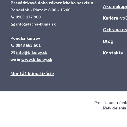
Prevádzková doba zákazníckeho servisu:
Ako nakup
Pondelok - Piatok: 8:00 - 16:00
📞 0903 177 900
Kariéra-vo
✉️
info@lacna-klima.sk
Ochrana os
P
onuka kurzov
Blog
📞
0948 553 501
✉️
info@k-kurzy.sk
Kontakty
web:
www.k-kurzy.sk
Montáž klimatizácie
Pre základnú funk
účely cieleni