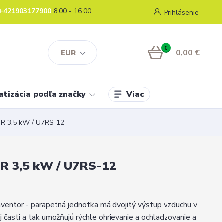
+421903177900
8:00 - 16:00
Prihlásenie
0
0,00 €
EUR
Viac
atizácia podľa značky
FiR 3,5 kW / U7RS-12
iR 3,5 kW / U7RS-12
Inventor - parapetná jednotka má dvojitý výstup vzduchu v
j časti a tak umožňujú rýchle ohrievanie a ochladzovanie a