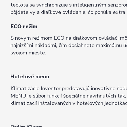
teplota sa synchronizuje s inteligentným senzor
pôjdete vy a diaľkové ovládanie, čo ponúka extra 
ECO režim
S novým režimom ECO na diaľkovom ovládači môžet
najnižšími nákladmi, čím dosiahnete maximálnu ús
svojom mieste.
Hotelové menu
Klimatizácie Inventor predstavujú inovatívne r
MENU je súbor funkcií špeciálne navrhnutých tak
klimatizácií inštalovaných v hotelových jednotkác