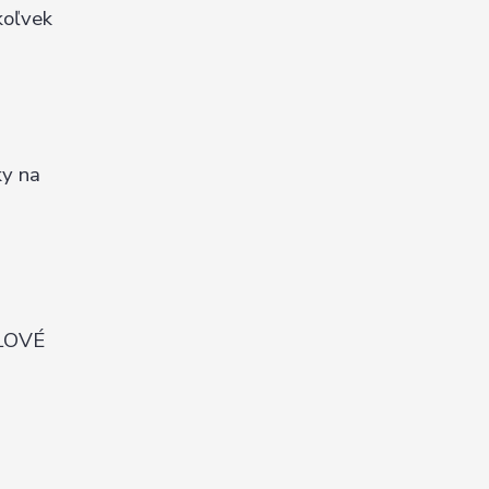
koľvek
ky na
ELOVÉ