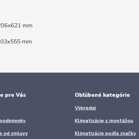
4x206x621 mm
x303x555 mm
e pre Vás
Obľúbené kategórie
Výpredaj
podmienky
Klimatizácie s montážou
e od zmluvy
Klimatizácie podľa značky