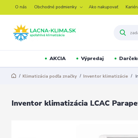
O nás
Obchodné podmienky
Ako nakupovať
Kariér
AKCIA
Výpredaj
Darček
Klimatizácia podľa značky
Inventor klimatizácie
I
Inventor klimatizácia LCAC Parap