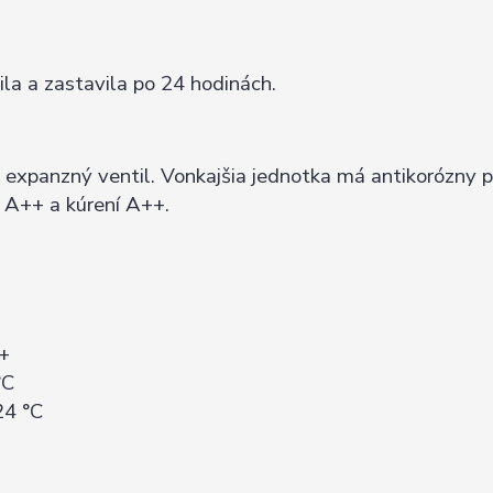
la a zastavila po 24 hodinách.
 expanzný ventil. Vonkajšia jednotka má antikorózny p
í A++ a kúrení A++.
A+
°C
24 °C