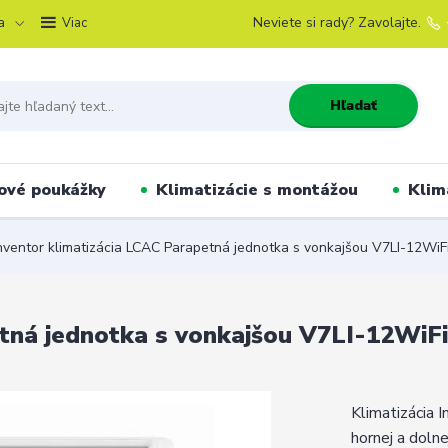
a
Neviete si rady? Zavolajte.
Viac
Hľadať
ové poukážky
Klimatizácie s montážou
Klim
nventor klimatizácia LCAC Parapetná jednotka s vonkajšou V7LI-12Wi
etná jednotka s vonkajšou V7LI-12WiF
Klimatizácia 
hornej a dolne