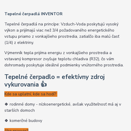
Tepelné čerpadlá INVENTOR
Tepelné čerpadlá na princípe: Vzduch-Voda poskytujú vysoký
výkon a prijímajú viac než 3/4 požadovaného energetického
vstupu priamo z vonkajšieho prostredia, zatiaľčo iba malú časť
(1/4) z elektriny.
Výmenník tepla prijíma energiu z vonkajšieho prostredia a
vstavaný kompresor zvyšuje teplotu chladiva (R32), čo vám
dohromady poskytuje ideálné podmienky vnútorného prostredia.
Tepelné čerpadlo = efektívny zdroj
vykurovania
👍
Kde sa uplatní, kde sa hodí?
🍀 rodinné domy - nízkoenergetické, avšak využiteľnosť má aj v
starších domoch
🍀 komerčné budovy
Ako pracuje?