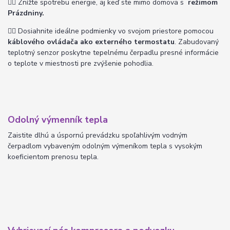
👉🏽
Znížte spotrebu energie, aj keď ste mimo domova s
​​ režimom
Prázdniny.
👉🏽
Dosiahnite ideálne podmienky vo svojom priestore pomocou
káblového ovládača ako externého termostatu
. Zabudovaný
teplotný senzor poskytne tepelnému čerpadlu presné informácie
o teplote v miestnosti pre zvýšenie pohodlia.
Odolný výmenník tepla
Zaistite dlhú a úspornú prevádzku spoľahlivým vodným
čerpadlom vybaveným odolným výmeníkom tepla s vysokým
koeficientom prenosu tepla.