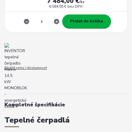
7 484,00 €
/
ks
6 084,55 €
bez DPH
Pridať do košíka
Strážiť cenu / dostupnosť
Kompletné špecifikácie
Tepelné čerpadlá