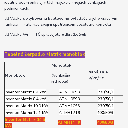
ideálne podmienky aj v tých najextrémnejších vonkajších
podmienkach.
👉🏽
Vďaka
dotykovému káblovému ovládaču
a jeho viacerým
funkciám, máte nad svojim spotrebičom absolútnu kontrolu.
👉🏽
Vďaka Wi-Fi TČ spravujete
odkiaľkoľvek.
Tepelné čerpadlo Matrix monoblok
Monoblok
Napájanie
Monoblok
(Vonkajšia
V/Ph/Hz
jednotka)
Inventor Matrix 6,4 kW
ATMH06S3
230/50/1
Inventor Matrix 8,4 kW
ATMH08S3
230/50/1
Inventor Matrix 10,0 kW
ATMH10S3
230/50/1
Inventor Matrix 12,1 kW
ATMH12T9
400/50/3
Inventor Matrix 14,5
ATMH14T9
400/50/3
kW