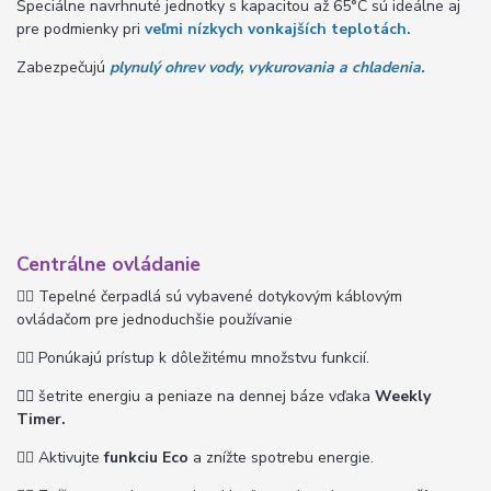
Špeciálne navrhnuté jednotky s kapacitou až 65°C sú ideálne aj
pre podmienky pri
veľmi nízkych vonkajších teplotách.
Zabezpečujú
plynulý ohrev vody, vykurovania a chladenia.
Centrálne ovládanie
👉🏽
Tepelné čerpadlá sú vybavené dotykovým káblovým
ovládačom pre jednoduchšie používanie
👉🏽 P
onúkajú prístup k dôležitému množstvu funkcií.
👉🏽
šetrite energiu a peniaze na dennej báze vďaka
Weekly
Timer.
👉🏽
Aktivujte
funkciu Eco
a znížte spotrebu energie.