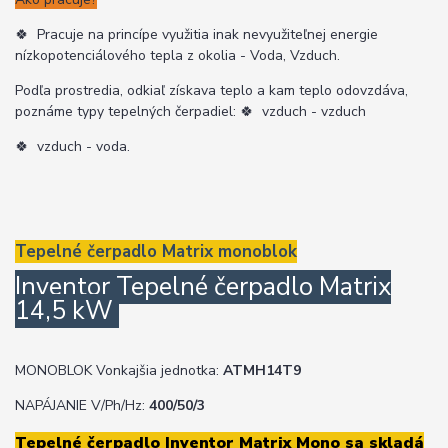
🍀
Pracuje na princípe využitia inak nevyužiteľnej energie
nízkopotenciálového tepla z okolia - Voda, Vzduch.
Podľa prostredia, odkiaľ získava teplo a kam teplo odovzdáva,
poznáme typy tepelných čerpadiel:
🍀
vzduch - vzduch
🍀
vzduch - voda.
Tepelné čerpadlo Matrix monoblok
Inventor Tepelné čerpadlo Matrix
14,5 kW
MONOBLOK Vonkajšia jednotka:
ATMH14T9
NAPÁJANIE V/Ph/Hz:
400/50/3
Tepelné čerpadlo Inventor Matrix Mono sa skladá