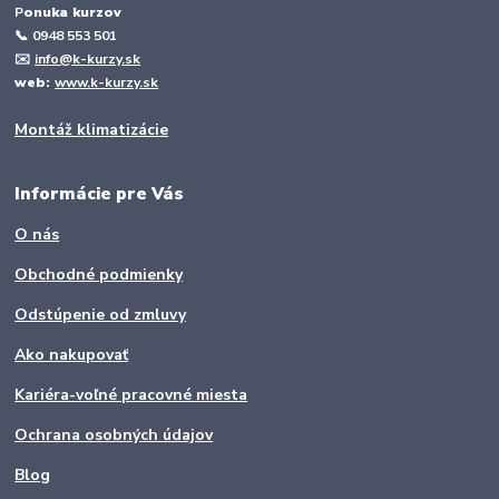
P
onuka kurzov
📞
0948 553 501
✉️
info@k-kurzy.sk
web:
www.k-kurzy.sk
Montáž klimatizácie
Informácie pre Vás
O nás
Obchodné podmienky
Odstúpenie od zmluvy
Ako nakupovať
Kariéra-voľné pracovné miesta
Ochrana osobných údajov
Blog