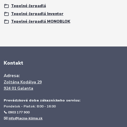
Tepelné čerpadlá
Tepelné čerpadlá Inventor
Tepelné čerpadlá MONOBLOK
Kontakt
Adresa:
Zoltána Kodálya 29
924 01 Galanta
Prevádzková doba zákazníckeho servisu:
Pondelok - Piatok: 8:00 - 16:00
📞 0903 177 900
✉️
info@lacna-klima.sk