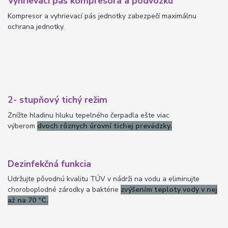
Vyhrievací pás kompresora a podvozku
Kompresor a vyhrievací pás jednotky zabezpečí maximálnu
ochrana jednotky.
2- stupňový tichý režim
Znížte hladinu hluku tepelného čerpadla ešte viac
výberom
dvoch rôznych úrovní tichej prevádzky.
Dezinfekčná funkcia
Udržujte pôvodnú kvalitu TÚV v nádrži na vodu a eliminujte
choroboplodné zárodky a baktérie
zvýšením teploty vody v nej
až na 70 °C.