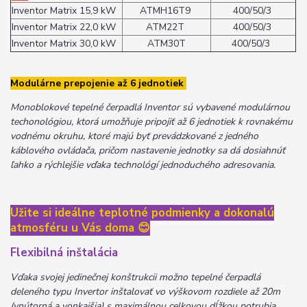
Inventor Matrix 15,9 kW
ATMH16T9
400/50/3
Inventor Matrix 22,0 kW
ATM22T
400/50/3
Inventor Matrix 30,0 kW
ATM30T
400/50/3
Modulárne prepojenie až 6 jednotiek
Monoblokové tepelné čerpadlá Inventor sú vybavené modulárnou
techonológiou, ktorá umožňuje pripojiť až 6 jednotiek k rovnakému
vodnému okruhu, ktoré majú byť prevádzkované z jedného
káblového ovládača, pričom nastavenie jednotky sa dá dosiahnúť
ľahko a rýchlejšie vďaka technológí jednoduchého adresovania.
Užite si ideálne teplotné podmienky a dokonalú
atmosféru u Vás doma
😊
Flexibilná inštalácia
Vďaka svojej jedinečnej konštrukcii možno tepelné čerpadlá
deleného typu Invertor inštalovať vo výškovom rozdiele až 20m
(vnútorná a vonkajšia) s maximálnou celkovou dĺžkou potrubia