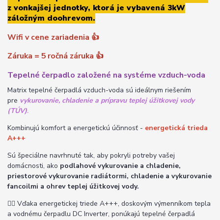
z vonkajšej jednotky, ktorá je vybavená 3kW
záložným doohrevom.
Wifi v cene zariadenia
👍
Záruka = 5 ročná záruka
👍
Tepelné čerpadlo založené na systéme vzduch-voda
Matrix tepelné čerpadlá vzduch-voda sú ideálnym riešením
pre
vykurovanie, chladenie a prípravu teplej úžitkovej vody
(TÚV)
.
Kombinujú komfort a energetickú účinnosť -
energetická trieda
A+++
Sú špeciálne navrhnuté tak, aby pokryli potreby vašej
domácnosti, ako
podlahové vykurovanie a chladenie,
priestorové vykurovanie radiátormi, chladenie a vykurovanie
fancoilmi a ohrev teplej úžitkovej vody.
👉🏽
Vďaka energetickej triede A+++, doskovým výmenníkom tepla
a vodnému čerpadlu DC Inverter, ponúkajú tepelné čerpadlá