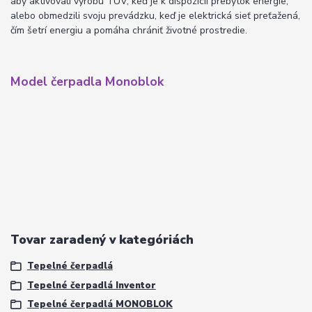
aby aktivovali výrobu TÚV, keď je k dispozícii prebytok energie,
alebo obmedzili svoju prevádzku, keď je elektrická sieť preťažená,
čím šetrí energiu a pomáha chrániť životné prostredie.
Model čerpadla Monoblok
Tovar zaradený v kategóriách
Tepelné čerpadlá
Tepelné čerpadlá Inventor
Tepelné čerpadlá MONOBLOK