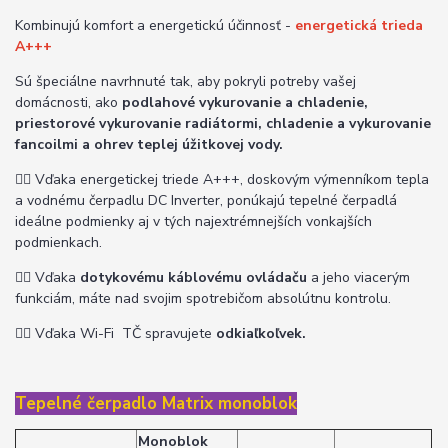
Kombinujú komfort a energetickú účinnosť -
energetická trieda
A+++
Sú špeciálne navrhnuté tak, aby pokryli potreby vašej
domácnosti, ako
podlahové vykurovanie a chladenie,
priestorové vykurovanie radiátormi, chladenie a vykurovanie
fancoilmi a ohrev teplej úžitkovej vody.
👉🏽
Vďaka energetickej triede A+++, doskovým výmenníkom tepla
a vodnému čerpadlu DC Inverter, ponúkajú tepelné čerpadlá
ideálne podmienky aj v tých najextrémnejších vonkajších
podmienkach.
👉🏽
Vďaka
dotykovému káblovému ovládaču
a jeho viacerým
funkciám, máte nad svojim spotrebičom absolútnu kontrolu.
👉🏽
Vďaka Wi-Fi TČ spravujete
odkiaľkoľvek.
Tepelné čerpadlo Matrix monoblok
Monoblok