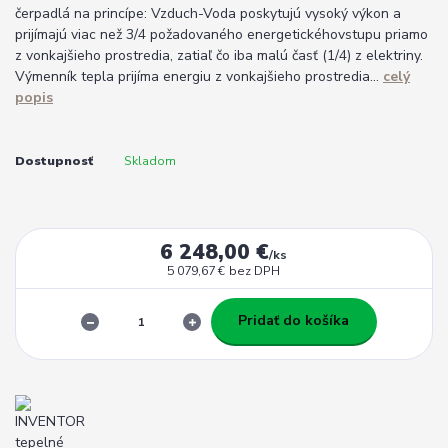
čerpadlá na princípe: Vzduch-Voda poskytujú vysoký výkon a
prijímajú viac než 3/4 požadovaného energetickéhovstupu priamo
z vonkajšieho prostredia, zatiaľ čo iba malú časť (1/4) z elektriny.
Výmenník tepla prijíma energiu z vonkajšieho prostredia...
celý
popis
Dostupnosť
Skladom
6 248,00 €
/
ks
5 079,67 €
bez DPH
Pridať do košíka