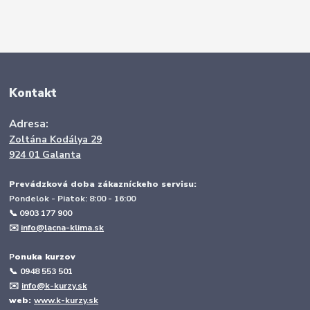
Kontakt
Adresa:
Zoltána Kodálya 29
924 01 Galanta
Prevádzková doba zákazníckeho servisu:
Pondelok - Piatok: 8:00 - 16:00
📞 0903 177 900
✉️
info@lacna-klima.sk
P
onuka kurzov
📞
0948 553 501
✉️
info@k-kurzy.sk
web:
www.k-kurzy.sk