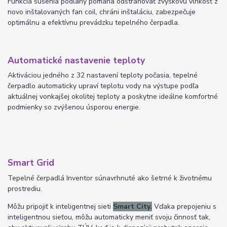
Funkcia sušenia podlahy pomáha odstraňovať zvyškovú vlhkosť z
novo inštalovaných fan coil,
chráni inštaláciu, zabezpečuje
optimálnu a efektívnu prevádzku tepelného čerpadla.
Automatické nastavenie teploty
Aktiváciou jedného z 32 nastavení teploty počasia, tepelné
čerpadlo automaticky upraví teplotu vody na výstupe podľa
aktuálnej vonkajšej okolitej teploty a poskytne ideálne komfortné
podmienky so zvýšenou úsporou energie.
Smart Grid
Tepelné čerpadlá Inventor súnavrhnuté ako šetrné k životnému
prostrediu.
Môžu pripojiť k inteligentnej sieti
Smart City.
Vďaka prepojeniu s
inteligentnou sieťou, môžu automaticky meniť svoju činnosť tak,