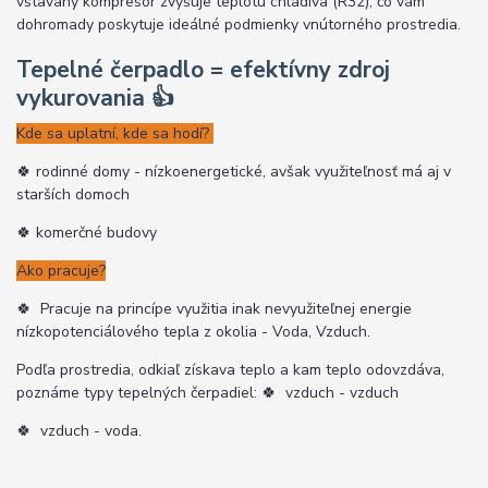
vstavaný kompresor zvyšuje teplotu chladiva (R32), čo vám
dohromady poskytuje ideálné podmienky vnútorného prostredia.
Tepelné čerpadlo = efektívny zdroj
vykurovania
👍
Kde sa uplatní, kde sa hodí?
🍀 rodinné domy - nízkoenergetické, avšak využiteľnosť má aj v
starších domoch
🍀 komerčné budovy
Ako pracuje?
🍀
Pracuje na princípe využitia inak nevyužiteľnej energie
nízkopotenciálového tepla z okolia - Voda, Vzduch.
Podľa prostredia, odkiaľ získava teplo a kam teplo odovzdáva,
poznáme typy tepelných čerpadiel:
🍀
vzduch - vzduch
🍀
vzduch - voda.