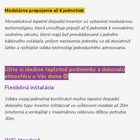
Modulárne prepojenie až 6 jednotiek
Monoblokové tepelné čerpadlá Inventor sú vybavené modulárnou
techonológiou, ktorá umožňuje pripojiť až 6 jednotiek k rovnakému
vodnému okruhu, ktoré majú byť prevádzkované z jedného
káblového ovládača, pričom nastavenie jednotky sa dá dosiahnúť
ľahko a rýchlejšie vďaka technológí jednoduchého adresovania.
Užite si ideálne teplotné podmienky a dokonalú
atmosféru u Vás doma
😊
Flexibilná inštalácia
Vďaka svojej jedinečnej konštrukcii možno tepelné čerpadlá
deleného typu Invertor inštalovať vo výškovom rozdiele až 20m
(vnútorná a vonkajšia) s maximálnou celkovou dĺžkou potrubia
30m.