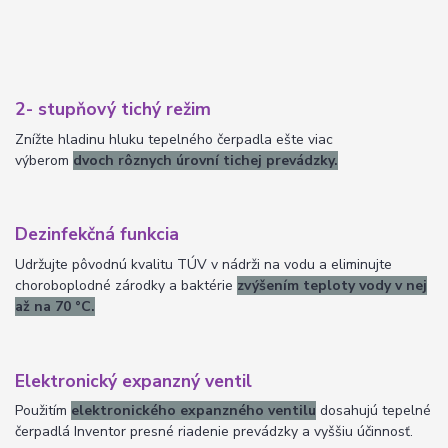
2- stupňový tichý režim
Znížte hladinu hluku tepelného čerpadla ešte viac
výberom
dvoch rôznych úrovní tichej prevádzky.
Dezinfekčná funkcia
Udržujte pôvodnú kvalitu TÚV v nádrži na vodu a eliminujte
choroboplodné zárodky a baktérie
zvýšením teploty vody v nej
až na 70 °C.
Elektronický expanzný ventil
Použitím
elektronického expanzného ventilu
dosahujú tepelné
čerpadlá Inventor presné riadenie prevádzky a vyššiu účinnosť.