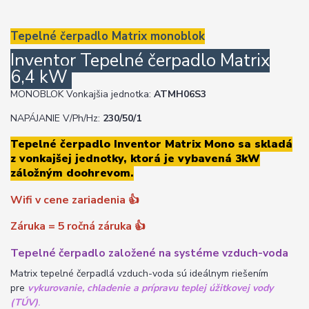
Tepelné čerpadlo Matrix monoblok
Inventor Tepelné čerpadlo Matrix
6,4 kW
MONOBLOK Vonkajšia jednotka:
ATMH06S3
NAPÁJANIE V/Ph/Hz:
230/50/1
Tepelné čerpadlo Inventor Matrix Mono sa skladá
z vonkajšej jednotky, ktorá je vybavená 3kW
záložným doohrevom.
Wifi v cene zariadenia
👍
Záruka = 5 ročná záruka
👍
Tepelné čerpadlo založené na systéme vzduch-voda
Matrix tepelné čerpadlá vzduch-voda sú ideálnym riešením
pre
vykurovanie, chladenie a prípravu teplej úžitkovej vody
(TÚV)
.