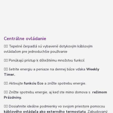
Centrálne ovládanie
👉🏽
Tepelné čerpadlá sú vybavené dotykovým káblovým
ovládačom pre jednoduchšie používanie
👉🏽 P
onúkajú prístup k dôležitému množstvu funkcií.
👉🏽
šetrite energiu a peniaze na dennej báze vďaka
Weekly
Timer.
👉🏽
Aktivujte
funkciu Eco
a znížte spotrebu energie.
👉🏽
Znížte spotrebu energie, aj keď ste mimo domova s
​​ režimom
Prázdniny.
👉🏽
Dosiahnite ideálne podmienky vo svojom priestore pomocou
káblového ovládača ako externého termostatu
. Zabudovaný