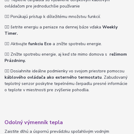
ovládačom pre jednoduchšie používanie
👉🏽 P
onúkajú prístup k dôležitému množstvu funkcií.
👉🏽
šetrite energiu a peniaze na dennej báze vďaka
Weekly
Timer.
👉🏽
Aktivujte
funkciu Eco
a znížte spotrebu energie.
👉🏽
Znížte spotrebu energie, aj keď ste mimo domova s
​​ režimom
Prázdniny.
👉🏽
Dosiahnite ideálne podmienky vo svojom priestore pomocou
káblového ovládača ako externého termostatu
. Zabudovaný
teplotný senzor poskytne tepelnému čerpadlu presné informácie
o teplote v miestnosti pre zvýšenie pohodlia.
Odolný výmenník tepla
Zaistite dlhú a úspornú prevádzku spoľahlivým vodným