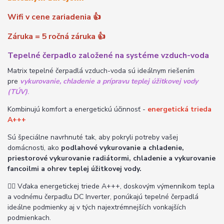
Wifi v cene zariadenia
👍
Záruka = 5 ročná záruka
👍
Tepelné čerpadlo založené na systéme vzduch-voda
Matrix tepelné čerpadlá vzduch-voda sú ideálnym riešením
pre
vykurovanie, chladenie a prípravu teplej úžitkovej vody
(TÚV)
.
Kombinujú komfort a energetickú účinnosť -
energetická trieda
A+++
Sú špeciálne navrhnuté tak, aby pokryli potreby vašej
domácnosti, ako
podlahové vykurovanie a chladenie,
priestorové vykurovanie radiátormi, chladenie a vykurovanie
fancoilmi a ohrev teplej úžitkovej vody.
👉🏽
Vďaka energetickej triede A+++, doskovým výmenníkom tepla
a vodnému čerpadlu DC Inverter, ponúkajú tepelné čerpadlá
ideálne podmienky aj v tých najextrémnejších vonkajších
podmienkach.