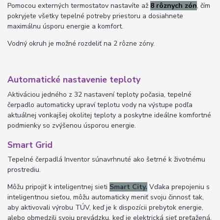
Pomocou externých termostatov nastavíte až
8 rôznych zón
, čím
pokryjete všetky tepelné potreby priestoru a dosiahnete
maximálnu úsporu energie a komfort.
Vodný okruh je možné rozdeliť na 2 rôzne zóny.
Automatické nastavenie teploty
Aktiváciou jedného z 32 nastavení teploty počasia, tepelné
čerpadlo automaticky upraví teplotu vody na výstupe podľa
aktuálnej vonkajšej okolitej teploty a poskytne ideálne komfortné
podmienky so zvýšenou úsporou energie.
Smart Grid
Tepelné čerpadlá Inventor súnavrhnuté ako šetrné k životnému
prostrediu.
Môžu pripojiť k inteligentnej sieti
Smart City.
Vďaka prepojeniu s
inteligentnou sieťou, môžu automaticky meniť svoju činnosť tak,
aby aktivovali výrobu TÚV, keď je k dispozícii prebytok energie,
alebo obmedzili svoju prevádzku, keď je elektrická sieť preťažená,