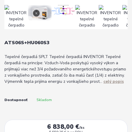
ATS06S+HU060S3
Tepelné čerpadlá SPLT Tepelné čerpadlá INVENTOR Tepelné
čerpadlá na princípe: Vzduch-Voda poskytujú vysoký výkon a
prijímajú viac než 3/4 požadovaného energetickéhovstupu priamo
z vonkajšieho prostredia, zatiaľ čo iba malú časť (1/4) z elektriny.
Výmenník tepla prijíma energiu z vonkajšieho prost...
celý popis
Dostupnosť
Skladom
6 838,00 €
/
ks