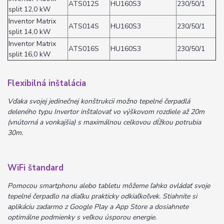
ATS012S
HU160S3
230/50/1
split 12,0 kW
Inventor Matrix
ATS014S
HU160S3
230/50/1
split 14,0 kW
Inventor Matrix
ATS016S
HU160S3
230/50/1
split 16,0 kW
Flexibilná inštalácia
Vďaka svojej jedinečnej konštrukcii možno tepelné čerpadlá
deleného typu Invertor inštalovať vo výškovom rozdiele až 20m
(vnútorná a vonkajšia) s maximálnou celkovou dĺžkou potrubia
30m.
WiFi štandard
Pomocou smartphonu alebo tabletu môžeme ľahko ovládať svoje
tepelné čerpadlo na diaľku prakticky odkiaľkoľvek. Stiahnite si
aplikáciu zadarmo z Google Play a App Store a dosiahnete
optimálne podmienky s veľkou úsporou energie.