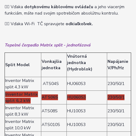
👉🏽
Vďaka
dotykovému káblovému ovládaču
a jeho viacerým
funkciám, máte nad svojim spotrebičom absolútnu kontrolu.
👉🏽
Vďaka Wi-Fi TČ spravujete
odkiaľkoľvek.
Tepelné čerpadlo Matrix split - jednofázová
Vnútorná
Vonkajšia
Napájanie
jednotka
Split Model
jednotka
V/Ph/Hz
(Hydroblok)
Inventor Matrix
ATS04S
HU060S3
230/50/1
split 4,3 kW
Inventor Matrix
ATS06S
HU060S3
230/50/1
split 6,2 kW
Inventor Matrix
ATS08S
HU100S3
230/50/1
split 8,3 kW
Inventor Matrix
ATS010S
HU100S3
230/50/1
split 10,0 kW
Inventor Matrix