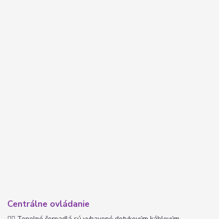
Centrálne ovládanie
👉🏽
Tepelné čerpadlá sú vybavené dotykovým káblovým