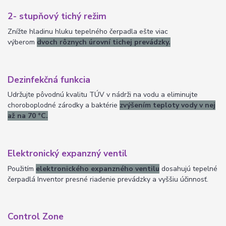
2- stupňový tichý režim
Znížte hladinu hluku tepelného čerpadla ešte viac
výberom
dvoch rôznych úrovní tichej prevádzky.
Dezinfekčná funkcia
Udržujte pôvodnú kvalitu TÚV v nádrži na vodu a eliminujte
choroboplodné zárodky a baktérie
zvýšením teploty vody v nej
až na 70 °C.
Elektronický expanzný ventil
Použitím
elektronického expanzného ventilu
dosahujú tepelné
čerpadlá Inventor presné riadenie prevádzky a vyššiu účinnosť.
Control Zone