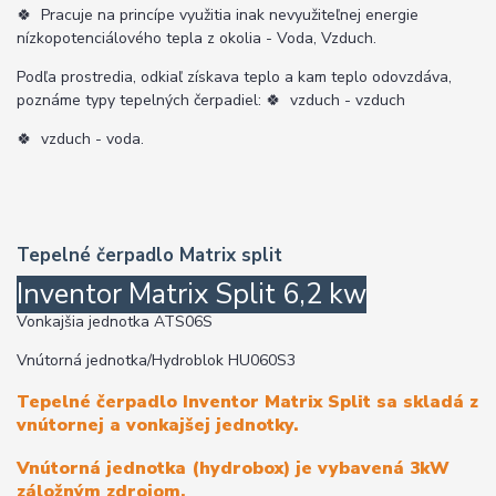
🍀
Pracuje na princípe využitia inak nevyužiteľnej energie
nízkopotenciálového tepla z okolia - Voda, Vzduch.
Podľa prostredia, odkiaľ získava teplo a kam teplo odovzdáva,
poznáme typy tepelných čerpadiel:
🍀
vzduch - vzduch
🍀
vzduch - voda.
Tepelné čerpadlo Matrix split
Inventor Matrix Split 6,2 kw
Vonkajšia jednotka ATS06S
Vnútorná jednotka/Hydroblok HU060S3
Tepelné čerpadlo Inventor Matrix Split sa skladá z
vnútornej a vonkajšej jednotky.
Vnútorná jednotka (hydrobox) je vybavená 3kW
záložným zdrojom.