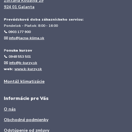
Zoltána Kodálya 29
924 01 Galanta
Prevádzková doba zákazníckeho servisu:
Pondelok - Piatok: 8:00 - 16:00
📞 0903 177 900
✉️
info@lacna-klima.sk
P
onuka kurzov
📞
0948 553 501
✉️
info@k-kurzy.sk
web:
www.k-kurzy.sk
Montáž klimatizácie
Informácie pre Vás
O nás
Obchodné podmienky
Odstúpenie od zmluvy