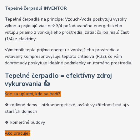
Tepelné čerpadlá INVENTOR
Tepelné čerpadlá na princípe: Vzduch-Voda poskytujú vysoký
výkon a prijímajú viac než 3/4 požadovaného energetického
vstupu priamo z vonkajšieho prostredia, zatiaľ čo iba malú časť
(1/4) z elektriny.
Výmenník tepla prijíma energiu z vonkajšieho prostredia a
vstavaný kompresor zvyšuje teplotu chladiva (R32), čo vám
dohromady poskytuje ideálné podmienky vnútorného prostredia.
Tepelné čerpadlo = efektívny zdroj
vykurovania
👍
Kde sa uplatní, kde sa hodí?
🍀 rodinné domy - nízkoenergetické, avšak využiteľnosť má aj v
starších domoch
🍀 komerčné budovy
Ako pracuje?